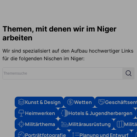
Themen, mit denen wir im Niger
arbeiten
Wir sind spezialisiert auf den Aufbau hochwertiger Links
für die folgenden Nischen im Niger:
Themensuche
Such
Kunst & Design
Wetten
Geschäftsen
Heimwerken
Hotels & Jugendherbergen
Militärthema
Militärausrüstung
Mili
Porträtfotografie
Planung und Entwurf