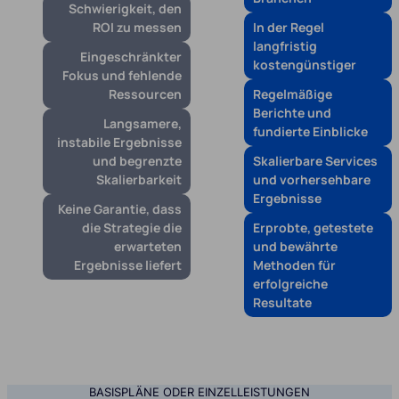
Schwierigkeit, den
ROI zu messen
In der Regel
langfristig
Eingeschränkter
kostengünstiger
Fokus und fehlende
Ressourcen
Regelmäßige
Berichte und
Langsamere,
fundierte Einblicke
instabile Ergebnisse
und begrenzte
Skalierbare Services
Skalierbarkeit
und vorhersehbare
Ergebnisse
Keine Garantie, dass
die Strategie die
Erprobte, getestete
erwarteten
und bewährte
Ergebnisse liefert
Methoden für
erfolgreiche
Resultate
BASISPLÄNE ODER EINZELLEISTUNGEN