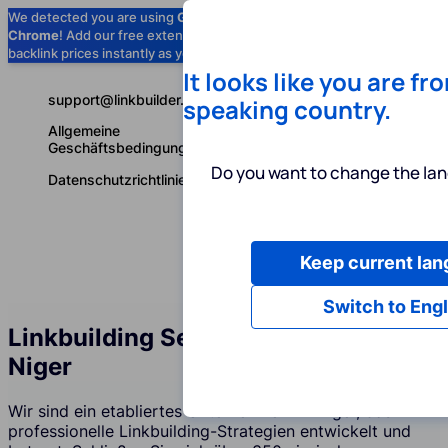
We detected you are using
Google
Chrome
! Add our free extension to check
Add to Chrome (Free) →
backlink prices instantly as you browse.
It looks like you are fr
support@linkbuilder.com
speaking country.
Allgemeine
Geschäftsbedingungen
Do you want to change the lan
Datenschutzrichtlinie
Keep current la
Dienstleist
Deutsch
Switch to Engl
Linkbuilding Services Agentur im
Niger
Wir sind ein etabliertes Unternehmen im Niger, das
professionelle Linkbuilding-Strategien entwickelt und