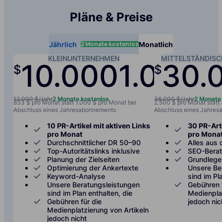
Pläne & Preise
2 Monate kostenlos
Jährlich
Monatlich
KLEINUNTERNEHMEN
MITTELSTÄNDIS
10.000
1.000
30.
$
$
/jah
12.000 $/Jahr
2 Monate kostenlos
36.000 $/Jahr
2 Monate
833 $ pro Monat statt 1.000 $ pro Monat bei
2.500 $ pro Monat statt
Abschluss eines Jahresabonnements
Abschluss eines Jahre
10 PR-Artikel mit aktiven Links
30 PR-Arti
pro Monat
pro Mona
Durchschnittlicher DR 50–90
Alles aus 
Top-Autoritätslinks inklusive
SEO-Bera
Planung der Zielseiten
Grundlege
Optimierung der Ankertexte
Unsere Be
Keyword-Analyse
sind im Pl
Unsere Beratungsleistungen
Gebühren 
sind im Plan enthalten, die
Medienplat
Gebühren für die
jedoch nic
Medienplatzierung von Artikeln
jedoch nicht