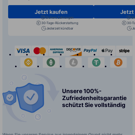
Jetzt kaufen
Jetzt
Sichere Zahlungen
Si
30-Tage-Rückerstattung
30-T
Jederzeit kündbar
J
visa
mastercard
american-express
discover
paypal
apple-p
s
binance
etherium
litecoin
tether
bit
Unsere 100%-
Zufriedenheitsgarantie
schützt Sie vollständig
Wenn Sie unseren Service aus irgendeinem Grund nicht mehr