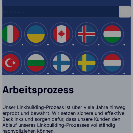
Ländersuche
Such
Spanien
Italien
Ukraine
Kanada
Island
USA
Türkei
Bulgarien
Finnland
Schwe
Arbeitsprozess
Unser Linkbuilding-Prozess ist über viele Jahre hinweg
erprobt und bewährt. Wir setzen sichere und effektive
Backlinks und sorgen dafür, dass unsere Kunden den
Ablauf unseres Linkbuilding-Prozesses vollständig
nachvollziehen können.