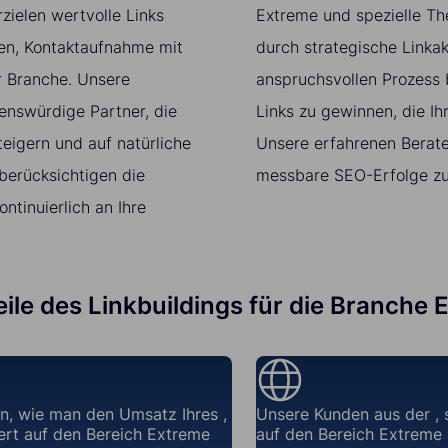
zielen wertvolle Links
Extreme und spezielle T
ten, Kontaktaufnahme mit
durch strategische Linkak
r Branche. Unsere
anspruchsvollen Prozess
enswürdige Partner, die
Links zu gewinnen, die I
eigern und auf natürliche
Unsere erfahrenen Berate
berücksichtigen die
messbare SEO-Erfolge zu 
tinuierlich an Ihre
teile des Linkbuildings für die Branche
n, wie man den Umsatz Ihres ,
Unsere Kunden aus der , s
iert auf den Bereich Extreme
auf den Bereich Extreme 