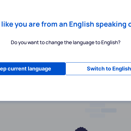
Chrome
! Add our free extension to check backlink prices instantly 
Dienstleistungen
Produkte
Preisgestaltung
Ressource
s like you are from an English speaking 
Do you want to change the language to English?
ep current language
Switch to English