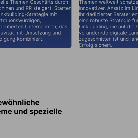
ielle Themen Geschäfts durch
Themen weltweit schätze
inen und PR steigert. Starten
innovativen Ansatz im Lin
Linkbuilding-Strategie mit
Ihr dedizierter Berater e
rtrauenswürdigen,
eine robuste Strategie fü
rientierten Unternehmen, das
Linkbuilding, die auf die 
tivität mit Umsetzung und
verändernde digitale Lan
olgung kombiniert.
zugeschnitten ist und lan
Erfolg sichert.
gewöhnliche
eme und spezielle