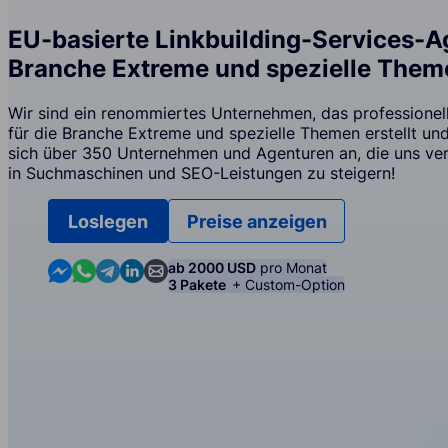
EU-basierte Linkbuilding-Services-Ag
Branche Extreme und spezielle Them
Wir sind ein renommiertes Unternehmen, das professionell
für die Branche Extreme und spezielle Themen erstellt und
sich über 350 Unternehmen und Agenturen an, die uns vert
in Suchmaschinen und SEO-Leistungen zu steigern!
Loslegen
Preise anzeigen
Contact us in Messenger
Contact us in WhatsApp
Contact us in Telegram
Contact us in Linkedin
Contact us by email
ab 2000 USD
pro Monat
3 Pakete
+ Custom-Option