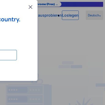
as you browse.
Add to Chrome (Free) →
Close
Jetzt ausprobieren
Loslegen
n
Hilfe
Deutsch
country.