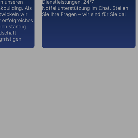
n unseren
Dienstleistungen. 24/7
kbuilding. Als
Notfallunterstützung im Chat. Stellen
ntwickeln wir
Sie Ihre Fragen – wir sind für Sie da!
r erfolgreiches
sich ständig
dschaft
gfristigen