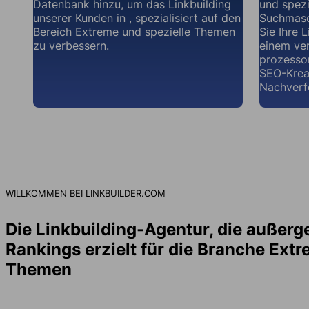
Datenbank hinzu, um das Linkbuilding
und spez
unserer Kunden in , spezialisiert auf den
Suchmasch
Bereich Extreme und spezielle Themen
Sie Ihre 
zu verbessern.
einem ve
prozesso
SEO-Krea
Nachverf
WILLKOMMEN BEI LINKBUILDER.COM
Die Linkbuilding-Agentur, die außer
Rankings erzielt für die Branche Extr
Themen