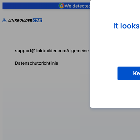
We detected you are using
Google 
It look
support@linkbuilder.com
Allgemeine Geschäftsbedingungen
Datenschutzrichtlinie
Ke