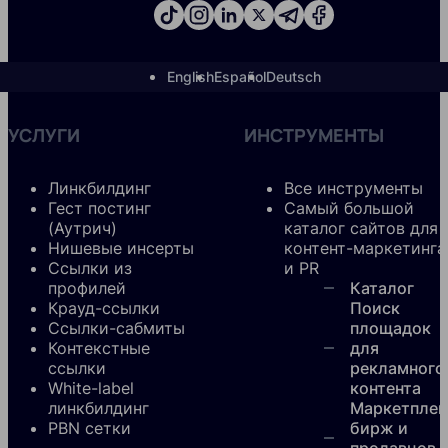
English
Español
Deutsch
УСЛУГИ
ИНСТРУМЕНТЫ
Линкбилдинг
Все инструменты
Гест постинг
Самый большой
(Аутрич)
каталог сайтов для
Нишевые инсерты
контент-маркетинга
Ссылки из
и PR
профилей
Каталог
Крауд-ссылки
Поиск
Ссылки-сабмиты
площадок
Контекстные
для
ссылки
рекламного
White-label
контента
линкбилдинг
Маркетплей
PBN сетки
бирж и
продавцов