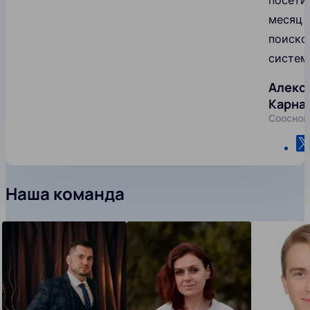
месяц 
поиско
систем
Алекс
Карна
Сооснов
Наша команда