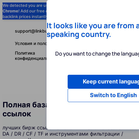
We detected you are using
Google
Chrome
! Add our free extension to check
Add to Chrome (Free) →
backlink prices instantly as you browse.
It looks like you are from 
support@linkbuilder.com
speaking country.
Условия и положения
Do you want to change the languag
Политика
конфиденциальности
Keep current langua
Услуги
Ин
Русский
Switch to English
Полная база сайтов всех бирж
ссылок
лучших бирж ссылок с топовыми SEO показателями
DA / DR / CF / TF и инструментами фильтрации /