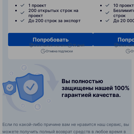
1 проект
10 проек
200 открытых строк на
Безлимит
проект
строк
До 200 строк за экспорт
До 20 000
Попробовать
Попро
Безопасные платежи
30 дней
Безопасн
Отмена подписки
О
Вы полностью
защищены нашей 100%
гарантией качества.
Если по какой-либо причине вам не нравится наш сервис, вы
можете получить полный возврат средств в любое время в