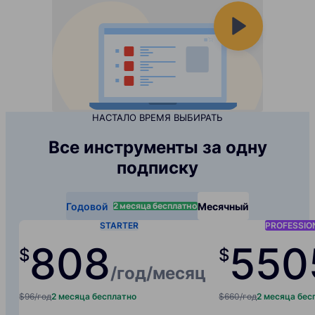
НАСТАЛО ВРЕМЯ ВЫБИРАТЬ
Все инструменты за одну
подписку
2 месяца бесплатно
Годовой
Месячный
STARTER
PROFESSIO
80
8
550
$
$
/год
/месяц
$96/год
2 месяца бесплатно
$660/год
2 месяца бес