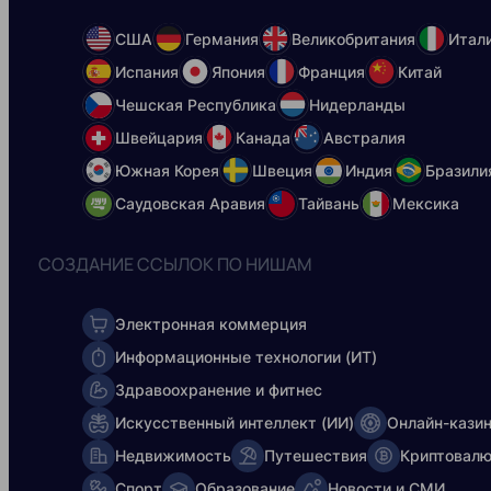
США
Германия
Великобритания
Итал
Испания
Япония
Франция
Китай
Чешская Республика
Нидерланды
Швейцария
Канада
Австралия
Южная Корея
Швеция
Индия
Бразили
Саудовская Аравия
Тайвань
Мексика
СОЗДАНИЕ ССЫЛОК ПО НИШАМ
Электронная коммерция
Информационные технологии (ИT)
Здравоохранение и фитнес
Искусственный интеллект (ИИ)
Онлайн-кази
Недвижимость
Путешествия
Криптовал
Спорт
Образование
Новости и СМИ