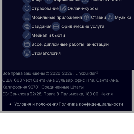
Страхование
Онлайн-курсы
Мобильные приложения
Ставки
Музыка
Свидания
Юридические услуги
Мейкап и бьюти
Эссе, дипломные работы, аннотации
Стоматология
Все права защищены © 2020-2026 . Linkbuilder®
США: 600 Уэст Санта-Ана Бульвар, офис 114a, Санта-Ана,
Калифорния 92701, Соединенные Штаты
ЕС: Зенклова 32/28, Прага 8-Пальмовка, 180 00, Чехия
Условия и положения
Политика конфиденциальности