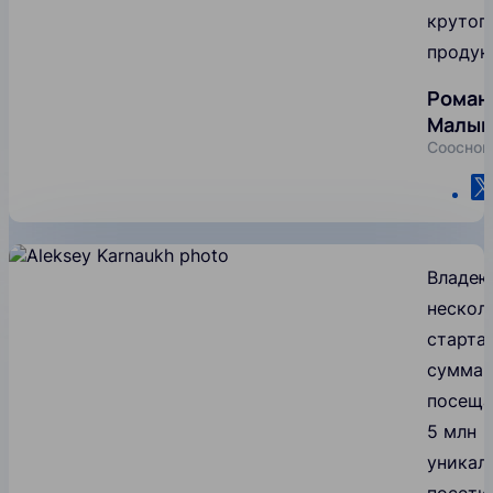
крутог
продук
Роман
Малыш
Сооснов
Владею
нескол
старта
суммар
посещ
5 млн
уникал
посети