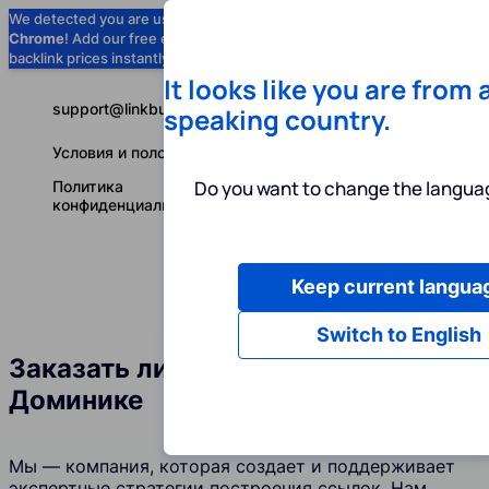
We detected you are using
Google
Chrome
! Add our free extension to check
Add to Chrome (Free) →
backlink prices instantly as you browse.
It looks like you are from 
support@linkbuilder.com
speaking country.
Условия и положения
Do you want to change the languag
Политика
конфиденциальности
Keep current langua
Услуги
Ин
Русский
Switch to English
Заказать линкбилдинг на
Доминике
Мы — компания, которая создает и поддерживает
экспертные стратегии построения ссылок. Нам