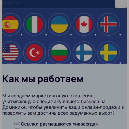
Поис
Испания
Италия
Украина
Канада
Ислан
США
Турция
Болгария
Финляндия
Швеци
Как мы работаем
Мы создаем маркетинговую стратегию,
учитывающую специфику вашего бизнеса на
Доминике, чтобы увеличить ваши онлайн-продажи и
позволить вам достичь всех задуманных высот!
Ссылки размещаются «навсегда»