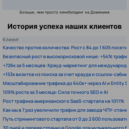
Больше, чем просто линкбилдинг на Доминике
История успеха наших клиентов
Клиент
Качество против количества: Рост с 84 до 1 605 посет
Безопасный рост в высокорисковой нише: +54% трафи
+726к за 5 месяцев: Крауд-маркетинг для междунаро
+153к визитов из поиска за счет крауда и ссылок-сабми
Масштабирование трафика до 640к+ через AI и Entity 
109% роста за 3 месяца: Сила точного SEO и AI
Рост трафика американского SaaS-стартапа на 1011%
Как мы в 7 раз увеличили трафик для завода ЧПУ-станк
Путь стримингового стартапа от 0 до 2 600 пользовате
30 дней и первая страница Google для музыкального 