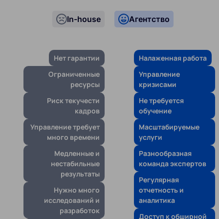
In-house
Агентство
Нет гарантии
Налаженная работа
Ограниченные
Управление
ресурсы
кризисами
Риск текучести
Не требуется
кадров
обучение
Управление требует
Масштабируемые
много времени
услуги
Медленные и
Разнообразная
нестабильные
команда экспертов
результаты
Регулярная
Нужно много
отчетность и
исследований и
аналитика
разработок
Доступ к обширной