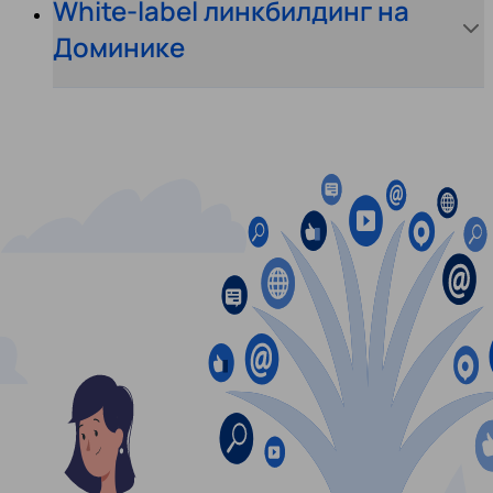
White-label линкбилдинг на
Доминике