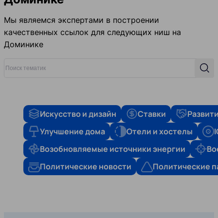
Мы являемся экспертами в построении
качественных ссылок для следующих ниш на
Доминике
Поиск тематик
Поис
Искусство и дизайн
Ставки
Развити
Улучшение дома
Отели и хостелы
Возобновляемые источники энергии
Во
Политические новости
Политические п