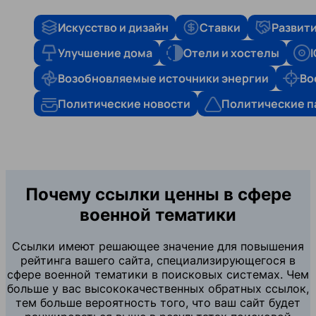
Искусство и дизайн
Ставки
Развити
Улучшение дома
Отели и хостелы
Возобновляемые источники энергии
Во
Политические новости
Политические п
Почему ссылки ценны в сфере
военной тематики
Ссылки имеют решающее значение для повышения
рейтинга вашего сайта, специализирующегося в
сфере военной тематики в поисковых системах. Чем
больше у вас высококачественных обратных ссылок,
тем больше вероятность того, что ваш сайт будет