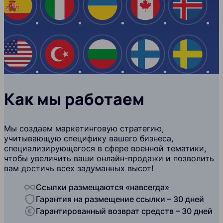
Испания
Италия
Украина
Канада
Ислан
США
Турция
Болгария
Финляндия
Швеци
Как мы работаем
Мы создаем маркетинговую стратегию,
учитывающую специфику вашего бизнеса,
специализирующегося в сфере военной тематики,
чтобы увеличить ваши онлайн-продажи и позволить
вам достичь всех задуманных высот!
Ссылки размещаются «навсегда»
Гарантия на размещение ссылки – 30 дней
Гарантированный возврат средств – 30 дней