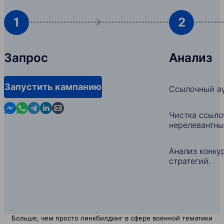
1
2
Запрос
Анализ
Запустить кампанию
Ссылочный ау
Contact us in Messenger
Contact us in WhatsApp
Contact us in Telegram
Contact us in Linkedin
Contact us by email
Чистка ссыло
нерелевантны
Анализ конкур
стратегий.
Больше, чем просто линкбилдинг в сфере военной тематики