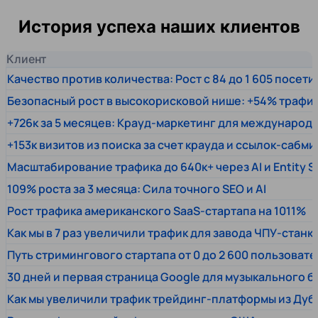
История успеха наших клиентов
Клиент
Качество против количества: Рост с 84 до 1 605 посет
Безопасный рост в высокорисковой нише: +54% трафи
+726к за 5 месяцев: Крауд-маркетинг для междунаро
+153к визитов из поиска за счет крауда и ссылок-сабми
Масштабирование трафика до 640к+ через AI и Entity 
109% роста за 3 месяца: Сила точного SEO и AI
Рост трафика американского SaaS-стартапа на 1011%
Как мы в 7 раз увеличили трафик для завода ЧПУ-станк
Путь стримингового стартапа от 0 до 2 600 пользовате
30 дней и первая страница Google для музыкального 
Как мы увеличили трафик трейдинг-платформы из Дуб