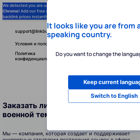
We detected you are using
Google
Chrome
! Add our free extension to check
Add to Chrome (Free) →
backlink prices instantly as you browse.
It looks like you are from 
support@linkbuilder.com
speaking country.
Условия и положения
Do you want to change the languag
Политика
конфиденциальности
Keep current langua
Услуги
Ин
Русский
Switch to English
Заказать линкбилдинг в сфере
военной тематики
Мы — компания, которая создает и поддерживает
экспертные стратегии построения ссылок в сфере