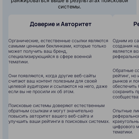
ранжироваться выше в результатах поисковой
системы.
Доверие и Авторитет
Р
Органические, естественные ссылки являются
Одним из с
самыми ценными беклинками, которые только
создания на
может получить ваш бренд,
является в
специализирующийся в сфере военной
реферальног
тематики.
Обратные сс
Они появляются, когда другие веб-сайты
рейтинг, но
считают ваш контент полезным для своей
рынков и ло
целевой аудитории и ссылаются на него, даже
обеспечить 
если вы не просили их об этом.
сохранить п
сообщества
Поисковые системы доверяют естественным
обратным ссылкам и могут значительно
Опытные ли
повысить авторитет вашего веб-сайта и
реферальног
улучшить ваши рейтинги в поисковых системах.
краеугольны
цифрового м
тематики.