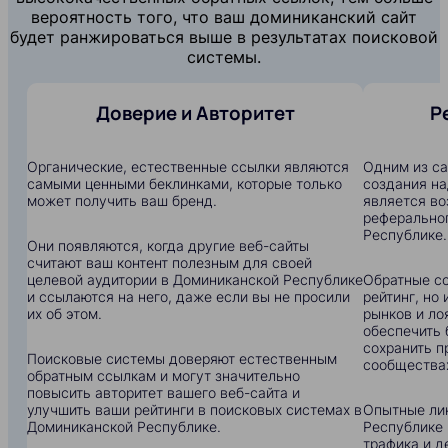
вероятность того, что ваш доминиканский сайт
будет ранжироваться выше в результатах поисковой
системы.
Доверие и Авторитет
Р
Органические, естественные ссылки являются
Одним из с
самыми ценными беклинками, которые только
создания на
может получить ваш бренд.
является в
реферальног
Республике.
Они появляются, когда другие веб-сайты
считают ваш контент полезным для своей
целевой аудитории в Доминиканской Республике
Обратные сс
и ссылаются на него, даже если вы не просили
рейтинг, но
их об этом.
рынков и ло
обеспечить 
сохранить п
Поисковые системы доверяют естественным
сообщества
обратным ссылкам и могут значительно
повысить авторитет вашего веб-сайта и
улучшить ваши рейтинги в поисковых системах в
Опытные ли
Доминиканской Республике.
Республике
трафика и д