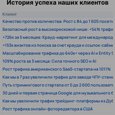
История успеха наших клиентов
Клиент
Качество против количества: Рост с 84 до 1 605 посет
Безопасный рост в высокорисковой нише: +54% трафи
+726к за 5 месяцев: Крауд-маркетинг для междунаро
+153к визитов из поиска за счет крауда и ссылок-сабми
Масштабирование трафика до 640к+ через AI и Entity 
109% роста за 3 месяца: Сила точного SEO и AI
Рост трафика американского SaaS-стартапа на 1011%
Как мы в 7 раз увеличили трафик для завода ЧПУ-станк
Путь стримингового стартапа от 0 до 2 600 пользовате
30 дней и первая страница Google для музыкального 
Как мы увеличили трафик трейдинг-платформы из Дуб
Рост трафика онлайн-фоторедактора в США