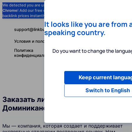
We detected you are using
Google
Chrome
! Add our free extension to check
Add to Chrome (Free) →
backlink prices instantly as you browse.
It looks like you are from 
support@linkbuilder.com
speaking country.
Условия и положения
Do you want to change the languag
Политика
конфиденциальности
Keep current langua
Услуги
Ин
Русский
Switch to English
Заказать линкбилдинг в
Доминиканской Республике
Мы — компания, которая создает и поддерживает
экспертные стратегии построения ссылок. Нам