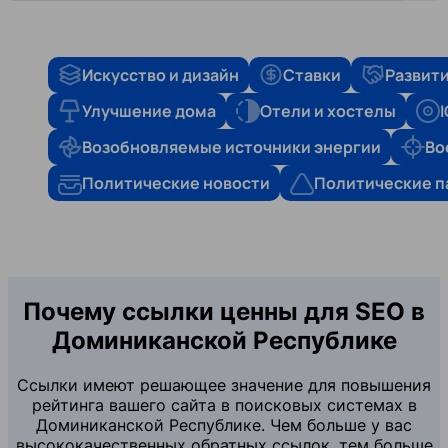
Искусство и дизайн
Ставки
Развити
Улучшение дома
Отели и хостелы
Возобновляемые источники энергии
Во
Политические новости
Политические п
Почему ссылки ценны для SEO в
Доминиканской Республике
Ссылки имеют решающее значение для повышения
рейтинга вашего сайта в поисковых системах в
Доминиканской Республике. Чем больше у вас
высококачественных обратных ссылок, тем больше