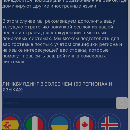
понадобится помощь для продвижения на рынке, где
доминируют другие иностранные языки.
В этом случае мы рекомендуем дополнить вашу
текущую стратегию покупкой ссылок из вашей
целевой страны для конкуренции в местных
поисковых системах. Мы можем подготовить для
вас гостевые посты с учетом специфики региона и
на языке интересующей вас страны, которые
помогут повысить ваш рейтинг в поисковых
системах.
ЛИНКБИЛДИНГ В БОЛЕЕ ЧЕМ 150 РЕГИОНАХ И
ЯЗЫКАХ:
Поиск стран
Поис
Испания
Италия
Украина
Канада
Ислан