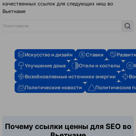
качественных ссылок для следующих ниш во
Вьетнаме
Поиск тематик
Поис
Искусство и дизайн
Ставки
Развити
Улучшение дома
Отели и хостелы
Возобновляемые источники энергии
Во
Политические новости
Политические п
Почему ссылки ценны для SEO во
Вьетнаме