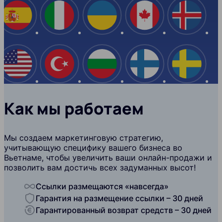
Испания
Италия
Украина
Канада
Ислан
США
Турция
Болгария
Финляндия
Швеци
Как мы работаем
Мы создаем маркетинговую стратегию,
учитывающую специфику вашего бизнеса во
Вьетнаме, чтобы увеличить ваши онлайн-продажи и
позволить вам достичь всех задуманных высот!
Ссылки размещаются «навсегда»
Гарантия на размещение ссылки – 30 дней
Гарантированный возврат средств – 30 дней