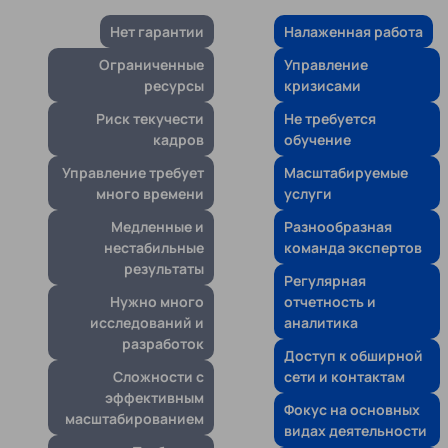
Нет гарантии
Налаженная работа
Ограниченные
Управление
ресурсы
кризисами
Риск текучести
Не требуется
кадров
обучение
Управление требует
Масштабируемые
много времени
услуги
Медленные и
Разнообразная
нестабильные
команда экспертов
результаты
Регулярная
Нужно много
отчетность и
исследований и
аналитика
разработок
Доступ к обширной
Сложности с
сети и контактам
эффективным
Фокус на основных
масштабированием
видах деятельности