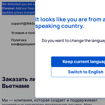
We detected you are using
Google
Chrome
! Add our free extension to check
Add to Chrome (Free) →
backlink prices instantly as you browse.
It looks like you are from 
support@linkbuilder.com
speaking country.
Условия и положения
Do you want to change the languag
Политика
конфиденциальности
Keep current langua
Услуги
Ин
Русский
Switch to English
Заказать линкбилдинг во
Вьетнаме
Мы — компания, которая создает и поддерживает
экспертные стратегии построения ссылок. Нам