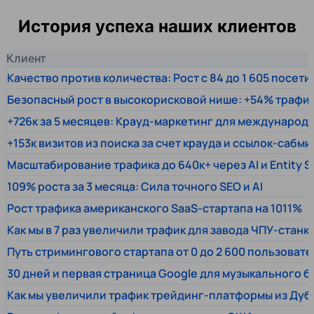
История успеха наших клиентов
Клиент
Качество против количества: Рост с 84 до 1 605 посет
Безопасный рост в высокорисковой нише: +54% трафи
+726к за 5 месяцев: Крауд-маркетинг для междунаро
+153к визитов из поиска за счет крауда и ссылок-сабми
Масштабирование трафика до 640к+ через AI и Entity 
109% роста за 3 месяца: Сила точного SEO и AI
Рост трафика американского SaaS-стартапа на 1011%
Как мы в 7 раз увеличили трафик для завода ЧПУ-станк
Путь стримингового стартапа от 0 до 2 600 пользовате
30 дней и первая страница Google для музыкального 
Как мы увеличили трафик трейдинг-платформы из Дуб