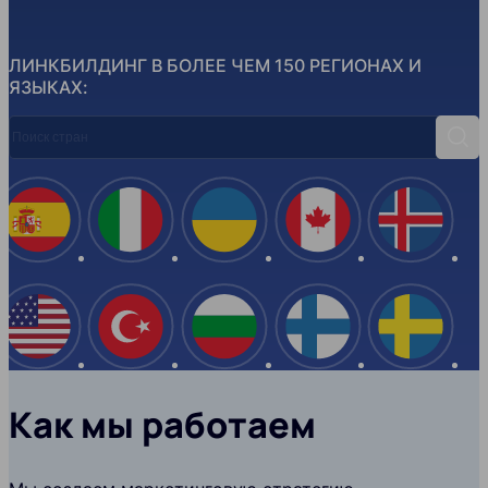
ЛИНКБИЛДИНГ В БОЛЕЕ ЧЕМ 150 РЕГИОНАХ И
ЯЗЫКАХ:
Поиск стран
Поис
Испания
Италия
Украина
Канада
Ислан
США
Турция
Болгария
Финляндия
Швеци
Как мы работаем