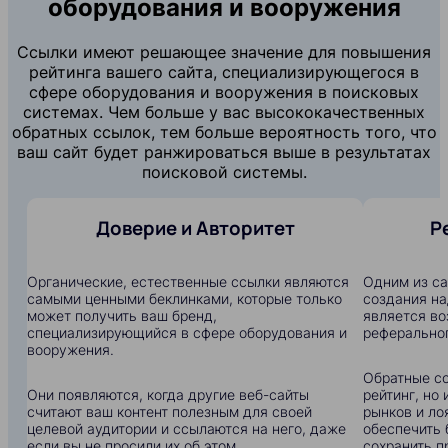
оборудования и вооружения
Ссылки имеют решающее значение для повышения
рейтинга вашего сайта, специализирующегося в
сфере оборудования и вооружения в поисковых
системах. Чем больше у вас высококачественных
обратных ссылок, тем больше вероятность того, что
ваш сайт будет ранжироваться выше в результатах
поисковой системы.
Доверие и Авторитет
Р
Органические, естественные ссылки являются
Одним из с
самыми ценными беклинками, которые только
создания на
может получить ваш бренд,
является в
специализирующийся в сфере оборудования и
реферальног
вооружения.
Обратные сс
Они появляются, когда другие веб-сайты
рейтинг, но
считают ваш контент полезным для своей
рынков и ло
целевой аудитории и ссылаются на него, даже
обеспечить 
если вы не просили их об этом.
сохранить п