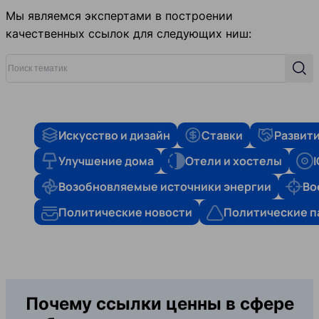
Мы являемся экспертами в построении
качественных ссылок для следующих ниш:
Поиск тематик
Поис
Искусство и дизайн
Ставки
Развити
Улучшение дома
Отели и хостелы
Возобновляемые источники энергии
Во
Политические новости
Политические п
Почему ссылки ценны в сфере