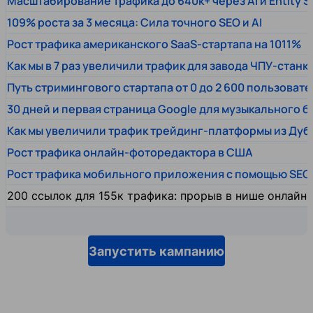
Масштабирование трафика до 640к+ через AI и Entity 
109% роста за 3 месяца: Сила точного SEO и AI
Рост трафика американского SaaS-стартапа на 1011%
Как мы в 7 раз увеличили трафик для завода ЧПУ-станк
Путь стримингового стартапа от 0 до 2 600 пользовате
30 дней и первая страница Google для музыкального 
Как мы увеличили трафик трейдинг-платформы из Дуб
Рост трафика онлайн-фоторедактора в США
Рост трафика мобильного приложения с помощью SEO
200 ссылок для 155к трафика: прорыв в нише онлайн
Запустить кампанию