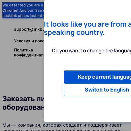
We detected you are using
Google
Chrome
! Add our free extension to check
Add to Chrome (Free) →
backlink prices instantly as you browse.
It looks like you are from 
support@linkbuilder.com
speaking country.
Условия и положения
Do you want to change the languag
Политика
конфиденциальности
Keep current langua
Услуги
Ин
Русский
Switch to English
Заказать линкбилдинг в сфере
оборудования и вооружения
Мы — компания, которая создает и поддерживает
экспертные стратегии построения ссылок в сфере