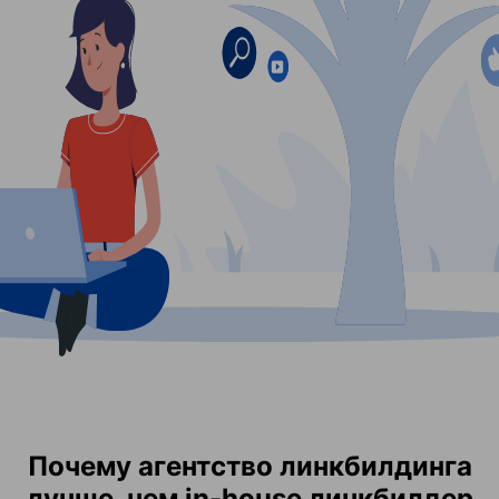
Почему агентство линкбилдинга
лучше, чем in-house линкбилдер