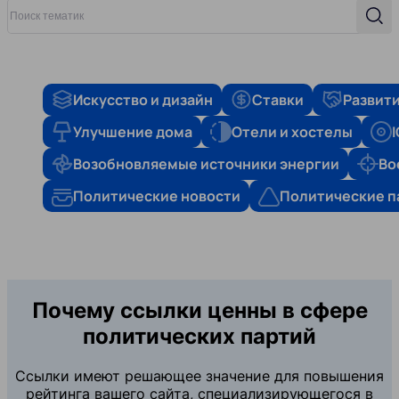
Поиск тематик
Поис
Искусство и дизайн
Ставки
Развити
Улучшение дома
Отели и хостелы
Возобновляемые источники энергии
Во
Политические новости
Политические п
Почему ссылки ценны в сфере
политических партий
Ссылки имеют решающее значение для повышения
рейтинга вашего сайта, специализирующегося в