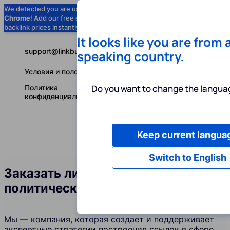
We detected you are using
Google
Chrome
! Add our free extension to check
Add to Chrome (Free) →
backlink prices instantly as you browse.
It looks like you are from 
support@linkbuilder.com
speaking country.
Условия и положения
Do you want to change the languag
Политика
конфиденциальности
Keep current langua
Услуги
Ин
Русский
Switch to English
Заказать линкбилдинг в сфере
политических партий
Мы — компания, которая создает и поддерживает
экспертные стратегии построения ссылок в сфере