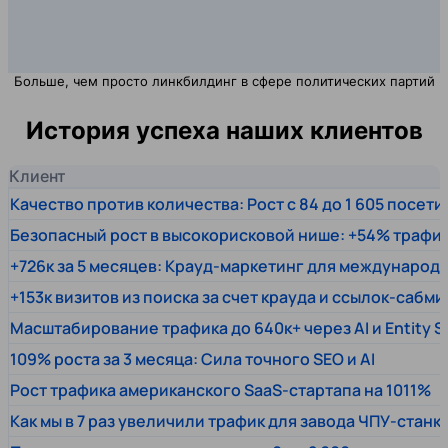
Больше, чем просто линкбилдинг в сфере политических партий
История успеха наших клиентов
Клиент
Качество против количества: Рост с 84 до 1 605 посет
Безопасный рост в высокорисковой нише: +54% трафи
+726к за 5 месяцев: Крауд-маркетинг для междунаро
+153к визитов из поиска за счет крауда и ссылок-сабми
Масштабирование трафика до 640к+ через AI и Entity 
109% роста за 3 месяца: Сила точного SEO и AI
Рост трафика американского SaaS-стартапа на 1011%
Как мы в 7 раз увеличили трафик для завода ЧПУ-станк