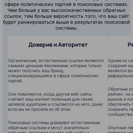
сфере политических партий в поисковых системах.
Чем больше у вас высококачественных обратных
ссылок, тем больше вероятность того, что ваш сайт
будет ранжироваться выше в результатах поисковой
системы.
Доверие и Авторитет
Р
Органические, естественные ссылки являются
Одним из с
самыми ценными беклинками, которые только
создания на
может получить ваш бренд,
является в
специализирующийся в сфере политических
реферальног
партий.
Обратные сс
Они появляются, когда другие веб-сайты
рейтинг, но
считают ваш контент полезным для своей
рынков и ло
целевой аудитории и ссылаются на него, даже
обеспечить 
если вы не просили их об этом.
сохранить п
сообщества
Поисковые системы доверяют естественным
обратным ссылкам и могут значительно
Опытные ли
повысить авторитет вашего веб-сайта и
реферальног