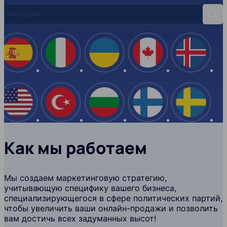
Поиск стран
Поис
Испания
Италия
Украина
Канада
Ислан
США
Турция
Болгария
Финляндия
Швеци
Как мы работаем
Мы создаем маркетинговую стратегию,
учитывающую специфику вашего бизнеса,
специализирующегося в сфере политических партий,
чтобы увеличить ваши онлайн-продажи и позволить
вам достичь всех задуманных высот!