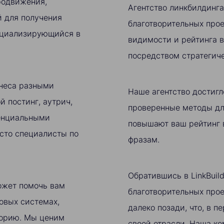
родвижения,
Агентство линкбилдинг
й для получения
благотворительных про
пециализирующийся в
видимости и рейтинга в
посредством стратегиче
знеса разными
Наше агентство достигл
й постинг, аутрич,
проверенные методы дл
тенциальными
повышают ваш рейтинг 
сто специалисты по
фразам.
Обратившись в LinkBuil
ожет помочь вам
благотворительных прое
овых системах,
далеко позади, что, в 
торию. Мы ценим
своей отрасли. Наша к