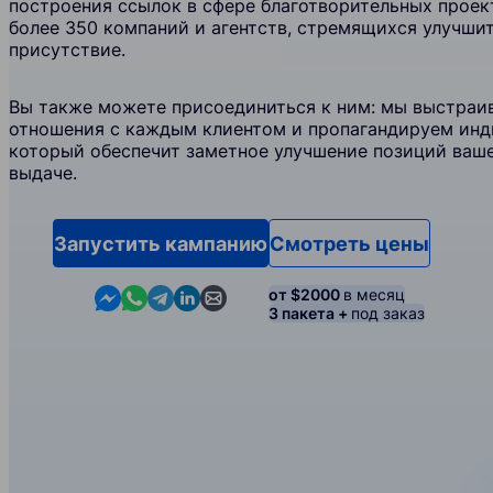
построения ссылок в сфере благотворительных проек
более 350 компаний и агентств, стремящихся улучшит
присутствие.
Вы также можете присоединиться к ним: мы выстраи
отношения с каждым клиентом и пропагандируем инд
который обеспечит заметное улучшение позиций ваше
выдаче.
Запустить кампанию
Смотреть цены
Contact us in Messenger
Contact us in WhatsApp
Contact us in Telegram
Contact us in Linkedin
Contact us by email
от $2000
в месяц
3 пакета +
под заказ