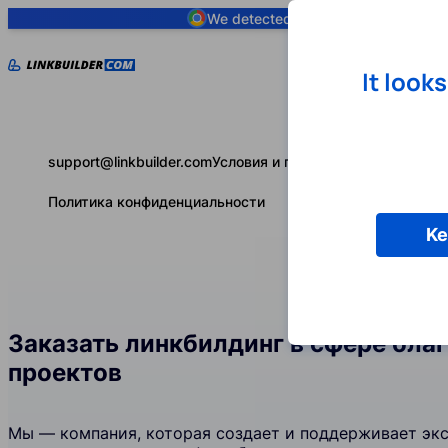
We detected you are using
Google 
It look
support@linkbuilder.com
Условия и положения
Политика конфиденциальности
Ke
Заказать линкбилдинг в сфере бла
проектов
Мы — компания, которая создает и поддерживает эк