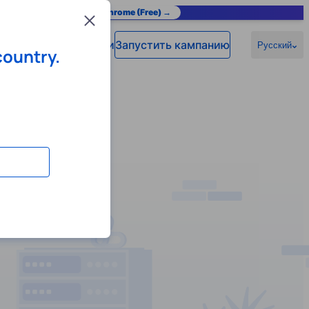
as you browse.
Add to Chrome (Free) →
Close
Войти
Запустить кампанию
омощь
Русский
country.