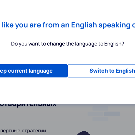
Chrome
! Add our free extension to check backlink prices instantly 
Услуги
Инструменты
Тарифы
Ресурсы
П
s like you are from an English speaking 
Do you want to change the language to English?
ep current language
Switch to English
готворительных
спертные стратегии