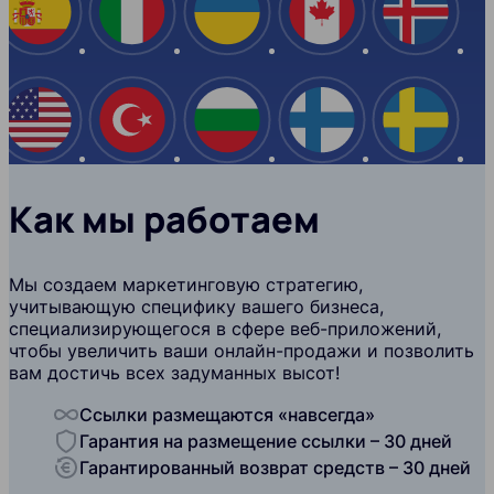
Испания
Италия
Украина
Канада
Ислан
США
Турция
Болгария
Финляндия
Швеци
Как мы работаем
Мы создаем маркетинговую стратегию,
учитывающую специфику вашего бизнеса,
специализирующегося в сфере веб-приложений,
чтобы увеличить ваши онлайн-продажи и позволить
вам достичь всех задуманных высот!
Ссылки размещаются «навсегда»
Гарантия на размещение ссылки – 30 дней
Гарантированный возврат средств – 30 дней