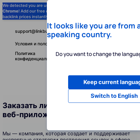
We detected you are using
Google
Chrome
! Add our free extension to check
Add to Chrome (Free) →
backlink prices instantly as you browse.
It looks like you are from 
support@linkbuilder.com
speaking country.
Условия и положения
Do you want to change the languag
Политика
конфиденциальности
Keep current langua
Услуги
Ин
Русский
Switch to English
Заказать линкбилдинг в сфере
веб-приложений
Мы — компания, которая создает и поддерживает
экспертные стратегии построения ссылок в сфере