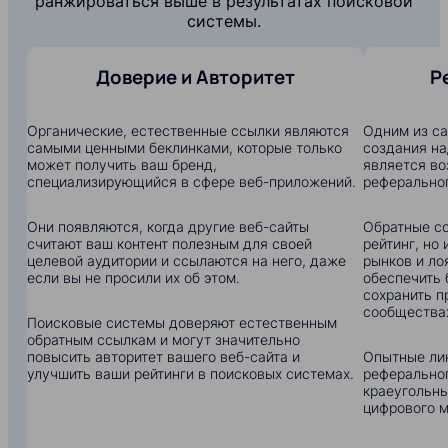
ранжироваться выше в результатах поисковой
системы.
Доверие и Авторитет
Р
Органические, естественные ссылки являются
Одним из с
самыми ценными беклинками, которые только
создания на
может получить ваш бренд,
является в
специализирующийся в сфере веб-приложений.
реферальног
Они появляются, когда другие веб-сайты
Обратные сс
считают ваш контент полезным для своей
рейтинг, но
целевой аудитории и ссылаются на него, даже
рынков и ло
если вы не просили их об этом.
обеспечить 
сохранить п
сообщества
Поисковые системы доверяют естественным
обратным ссылкам и могут значительно
повысить авторитет вашего веб-сайта и
Опытные ли
улучшить ваши рейтинги в поисковых системах.
реферальног
краеугольны
цифрового м