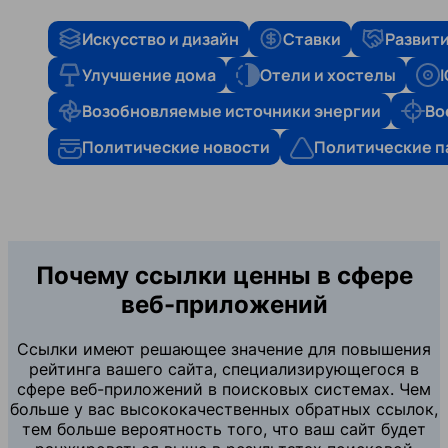
Искусство и дизайн
Ставки
Развити
Улучшение дома
Отели и хостелы
Возобновляемые источники энергии
Во
Политические новости
Политические п
Почему ссылки ценны в сфере
веб-приложений
Ссылки имеют решающее значение для повышения
рейтинга вашего сайта, специализирующегося в
сфере веб-приложений в поисковых системах. Чем
больше у вас высококачественных обратных ссылок,
тем больше вероятность того, что ваш сайт будет