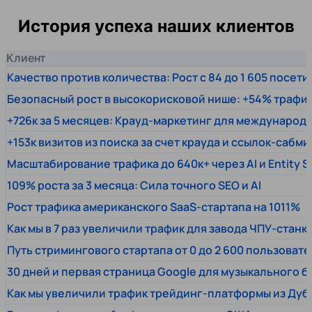
История успеха наших клиентов
Клиент
Качество против количества: Рост с 84 до 1 605 посет
Безопасный рост в высокорисковой нише: +54% трафи
+726к за 5 месяцев: Крауд-маркетинг для междунаро
+153к визитов из поиска за счет крауда и ссылок-сабми
Масштабирование трафика до 640к+ через AI и Entity 
109% роста за 3 месяца: Сила точного SEO и AI
Рост трафика американского SaaS-стартапа на 1011%
Как мы в 7 раз увеличили трафик для завода ЧПУ-станк
Путь стримингового стартапа от 0 до 2 600 пользовате
30 дней и первая страница Google для музыкального 
Как мы увеличили трафик трейдинг-платформы из Дуб