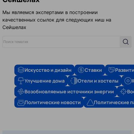
Мы являемся экспертами в построении
качественных ссылок для следующих ниш на
Сейшелах
Поиск тематик
Поис
Искусство и дизайн
Ставки
Развити
Улучшение дома
Отели и хостелы
Возобновляемые источники энергии
Во
Политические новости
Политические п