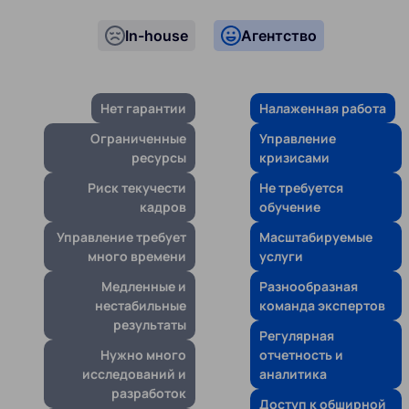
In-house
Агентство
Нет гарантии
Налаженная работа
Ограниченные
Управление
ресурсы
кризисами
Риск текучести
Не требуется
кадров
обучение
Управление требует
Масштабируемые
много времени
услуги
Медленные и
Разнообразная
нестабильные
команда экспертов
результаты
Регулярная
Нужно много
отчетность и
исследований и
аналитика
разработок
Доступ к обширной