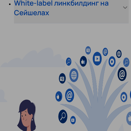
White-label линкбилдинг на
Сейшелах