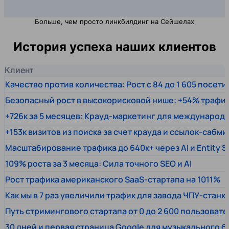
Больше, чем просто линкбилдинг на Сейшелах
История успеха наших клиентов
Клиент
Качество против количества: Рост с 84 до 1 605 посет
Безопасный рост в высокорисковой нише: +54% трафи
+726к за 5 месяцев: Крауд-маркетинг для междунаро
+153к визитов из поиска за счет крауда и ссылок-сабми
Масштабирование трафика до 640к+ через AI и Entity 
109% роста за 3 месяца: Сила точного SEO и AI
Рост трафика американского SaaS-стартапа на 1011%
Как мы в 7 раз увеличили трафик для завода ЧПУ-станк
Путь стримингового стартапа от 0 до 2 600 пользовате
30 дней и первая страница Google для музыкального 