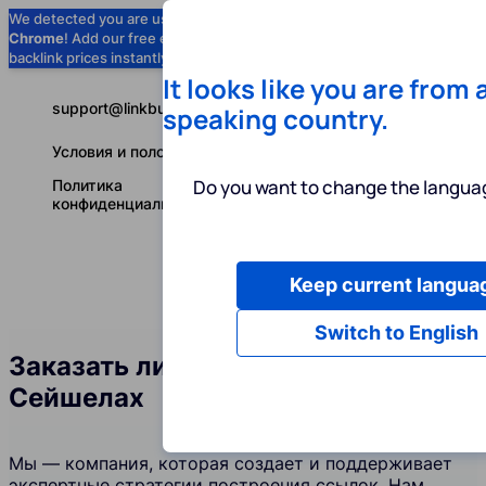
We detected you are using
Google
Chrome
! Add our free extension to check
Add to Chrome (Free) →
backlink prices instantly as you browse.
It looks like you are from 
support@linkbuilder.com
speaking country.
Условия и положения
Do you want to change the languag
Политика
конфиденциальности
Keep current langua
Услуги
Ин
Русский
Switch to English
Заказать линкбилдинг на
Сейшелах
Мы — компания, которая создает и поддерживает
экспертные стратегии построения ссылок. Нам