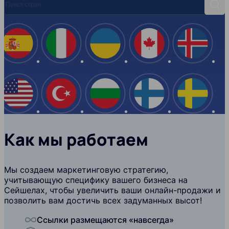
Поис
Испания
Италия
Украина
Канада
Ислан
США
Турция
Болгария
Финляндия
Швеци
Как мы работаем
Мы создаем маркетинговую стратегию,
учитывающую специфику вашего бизнеса на
Сейшелах, чтобы увеличить ваши онлайн-продажи и
позволить вам достичь всех задуманных высот!
Ссылки размещаются «навсегда»