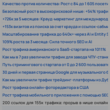
Качество против количества: Рост с 84 до 1 605 посет
Безопасный рост в высокорисковой нише: +54% трафи
+726к за 5 месяцев: Крауд-маркетинг для междунаро
+153к визитов из поиска за счет крауда и ссылок-сабми
Масштабирование трафика до 640к+ через AI и Entity 
109% роста за 3 месяца: Сила точного SEO и AI
Рост трафика американского SaaS-стартапа на 1011%
Как мы в 7 раз увеличили трафик для завода ЧПУ-станк
Путь стримингового стартапа от 0 до 2 600 пользовате
30 дней и первая страница Google для музыкального 
Как мы увеличили трафик трейдинг-платформы из Дуб
Рост трафика онлайн-фоторедактора в США
Рост трафика мобильного приложения с помощью SEO
200 ссылок для 155к трафика: прорыв в нише онлайн