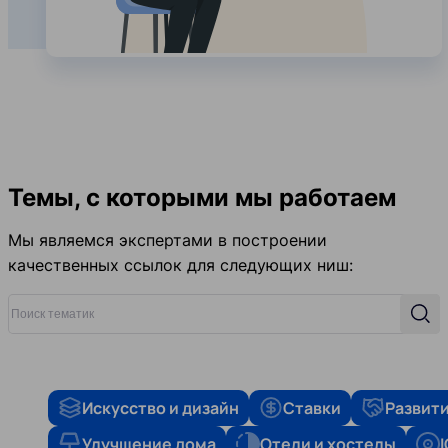
Темы, с которыми мы работаем
Мы являемся экспертами в построении
качественных ссылок для следующих ниш:
Поиск тематик
Поис
Искусство и дизайн
Ставки
Развити
Улучшение дома
Отели и хостелы