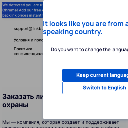
We detected you are using
Google
Chrome
! Add our free extension to check
Add to Chrome (Free) →
backlink prices instantly as you browse.
It looks like you are from 
support@linkbuilder.com
speaking country.
Условия и положения
Do you want to change the languag
Политика
конфиденциальности
Keep current langua
Услуги
Ин
Русский
Switch to English
Заказать линкбилдинг в сфере
охраны
Мы — компания, которая создает и поддерживает
экспертные стратегии построения ссылок в сфере