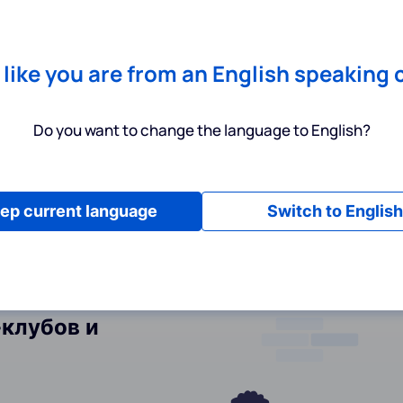
Chrome
! Add our free extension to check backlink prices instantly 
Услуги
Инструменты
Тарифы
Ресурсы
П
s like you are from an English speaking 
Do you want to change the language to English?
ep current language
Switch to English
-клубов и