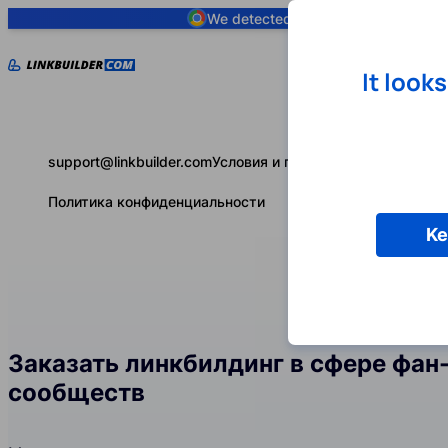
We detected you are using
Google 
It look
support@linkbuilder.com
Условия и положения
Политика конфиденциальности
Ke
Заказать линкбилдинг в сфере фан
сообществ