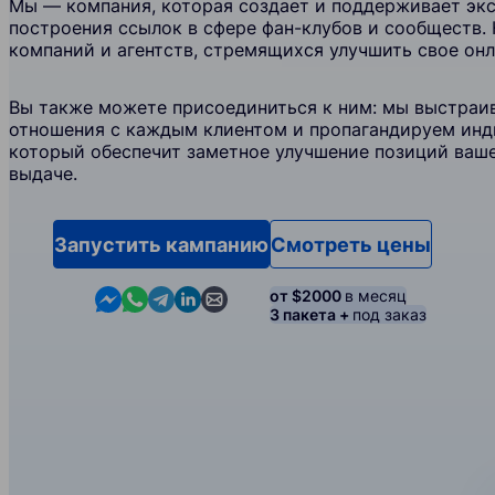
Мы — компания, которая создает и поддерживает эк
построения ссылок в сфере фан-клубов и сообществ.
компаний и агентств, стремящихся улучшить свое он
Вы также можете присоединиться к ним: мы выстраи
отношения с каждым клиентом и пропагандируем инд
который обеспечит заметное улучшение позиций ваше
выдаче.
Запустить кампанию
Смотреть цены
Contact us in Messenger
Contact us in WhatsApp
Contact us in Telegram
Contact us in Linkedin
Contact us by email
от $2000
в месяц
3 пакета +
под заказ