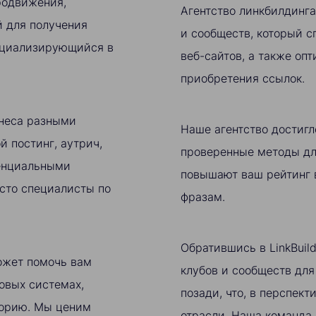
родвижения,
Агентство линкбилдинг
й для получения
и сообществ, который 
пециализирующийся в
веб-сайтов, а также оп
приобретения ссылок.
знеса разными
Наше агентство достигл
й постинг, аутрич,
проверенные методы дл
тенциальными
повышают ваш рейтинг 
сто специалисты по
фразам.
Обратившись в LinkBuil
ожет помочь вам
клубов и сообществ для
овых системах,
позади, что, в перспек
торию. Мы ценим
отрасли. Наша команда