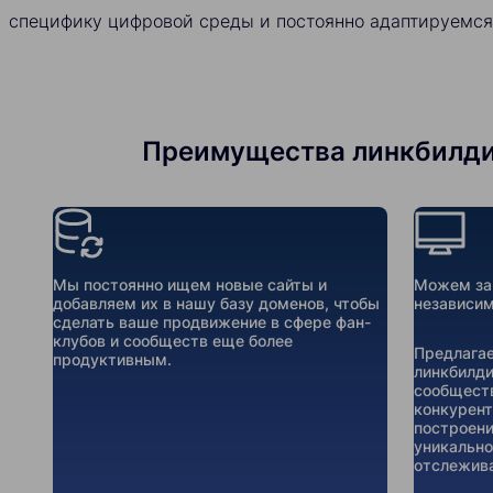
специфику цифровой среды и постоянно адаптируемся
Преимущества линкбилдинг
Мы постоянно ищем новые сайты и
Можем зак
добавляем их в нашу базу доменов, чтобы
независим
сделать ваше продвижение в сфере фан-
клубов и сообществ еще более
Предлагае
продуктивным.
линкбилди
сообществ
конкурент
построени
уникально
отслежива