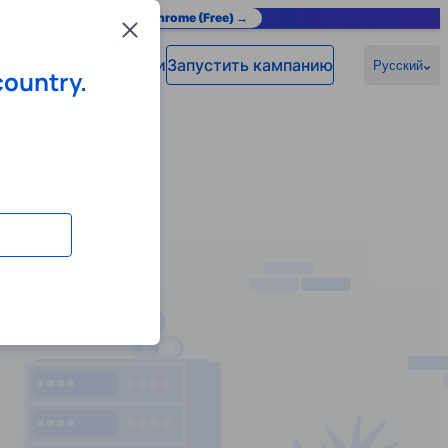
as you browse.
Add to Chrome (Free) →
Close
Войти
Запустить кампанию
омощь
Русский
country.