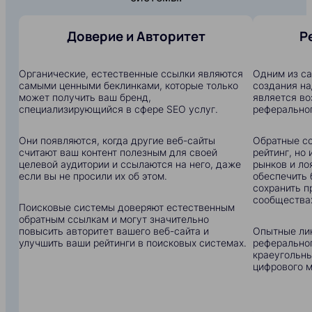
Доверие и Авторитет
Р
Органические, естественные ссылки являются
Одним из с
самыми ценными беклинками, которые только
создания на
может получить ваш бренд,
является в
специализирующийся в сфере SEO услуг.
реферальног
Они появляются, когда другие веб-сайты
Обратные сс
считают ваш контент полезным для своей
рейтинг, но
целевой аудитории и ссылаются на него, даже
рынков и ло
если вы не просили их об этом.
обеспечить 
сохранить п
сообщества
Поисковые системы доверяют естественным
обратным ссылкам и могут значительно
повысить авторитет вашего веб-сайта и
Опытные ли
улучшить ваши рейтинги в поисковых системах.
реферальног
краеугольны
цифрового м