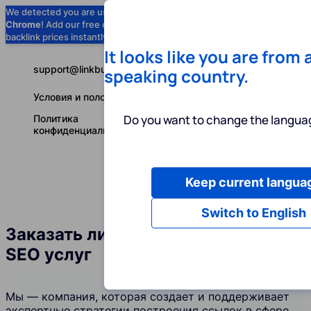
We detected you are using
Google
Chrome
! Add our free extension to check
Add to Chrome (Free) →
backlink prices instantly as you browse.
It looks like you are from 
support@linkbuilder.com
speaking country.
Условия и положения
Do you want to change the languag
Политика
конфиденциальности
Keep current langua
Услуги
Ин
Русский
Switch to English
Заказать линкбилдинг в сфере
SEO услуг
Мы — компания, которая создает и поддерживает
экспертные стратегии построения ссылок в сфере