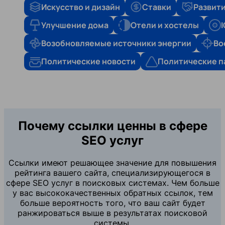
Искусство и дизайн
Ставки
Развити
Улучшение дома
Отели и хостелы
Возобновляемые источники энергии
Во
Политические новости
Политические п
Почему ссылки ценны в сфере
SEO услуг
Ссылки имеют решающее значение для повышения
рейтинга вашего сайта, специализирующегося в
сфере SEO услуг в поисковых системах. Чем больше
у вас высококачественных обратных ссылок, тем
больше вероятность того, что ваш сайт будет
ранжироваться выше в результатах поисковой
системы.