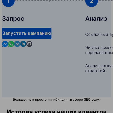
1
2
Запрос
Анализ
Запустить кампанию
Ссылочный ау
Contact us in Messenger
Contact us in WhatsApp
Contact us in Telegram
Contact us in Linkedin
Contact us by email
Чистка ссыло
нерелевантны
Анализ конкур
стратегий.
Больше, чем просто линкбилдинг в сфере SEO услуг
История успеха наших клиентов