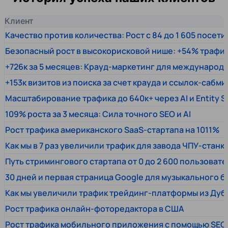
Клиент
Качество против количества: Рост с 84 до 1 605 посет
Безопасный рост в высокорисковой нише: +54% трафи
+726к за 5 месяцев: Крауд-маркетинг для междунаро
+153к визитов из поиска за счет крауда и ссылок-сабми
Масштабирование трафика до 640к+ через AI и Entity 
109% роста за 3 месяца: Сила точного SEO и AI
Рост трафика американского SaaS-стартапа на 1011%
Как мы в 7 раз увеличили трафик для завода ЧПУ-станк
Путь стримингового стартапа от 0 до 2 600 пользовате
30 дней и первая страница Google для музыкального 
Как мы увеличили трафик трейдинг-платформы из Дуб
Рост трафика онлайн-фоторедактора в США
Рост трафика мобильного приложения с помощью SEO