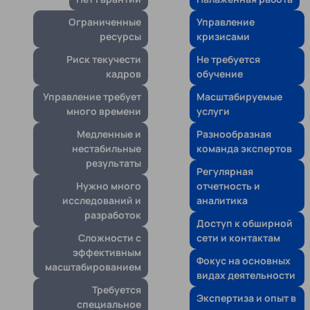
Ограниченные
Управление
ресурсы
кризисами
Риск текучести
Не требуется
кадров
обучение
Управление требует
Масштабируемые
много времени
услуги
Медленные и
Разнообразная
нестабильные
команда экспертов
результаты
Регулярная
Нужно много
отчетность и
исследований и
аналитика
разработок
Доступ к обширной
Сложности с
сети и контактам
эффективным
Фокус на основных
масштабированием
видах деятельности
Требуется
Экспертиза и опыт в
специальное