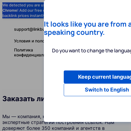
We detected you are using
Google
Chrome
! Add our free extension to check
Add to Chrome (Free) →
backlink prices instantly as you browse.
It looks like you are from 
support@linkbuilder.com
speaking country.
Условия и положения
Do you want to change the languag
Политика
конфиденциальности
Keep current langua
Услуги
Ин
Русский
Switch to English
Заказать линкбилдинг в Суринаме
Мы — компания, которая создает и поддерживает
экспертные стратегии построения ссылок. Нам
доверяют более 350 компаний и агентств в