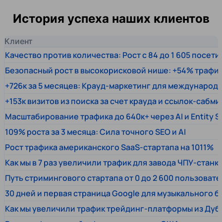
История успеха наших клиентов
Клиент
Качество против количества: Рост с 84 до 1 605 посет
Безопасный рост в высокорисковой нише: +54% трафи
+726к за 5 месяцев: Крауд-маркетинг для междунаро
+153к визитов из поиска за счет крауда и ссылок-сабми
Масштабирование трафика до 640к+ через AI и Entity 
109% роста за 3 месяца: Сила точного SEO и AI
Рост трафика американского SaaS-стартапа на 1011%
Как мы в 7 раз увеличили трафик для завода ЧПУ-станк
Путь стримингового стартапа от 0 до 2 600 пользовате
30 дней и первая страница Google для музыкального 
Как мы увеличили трафик трейдинг-платформы из Дуб