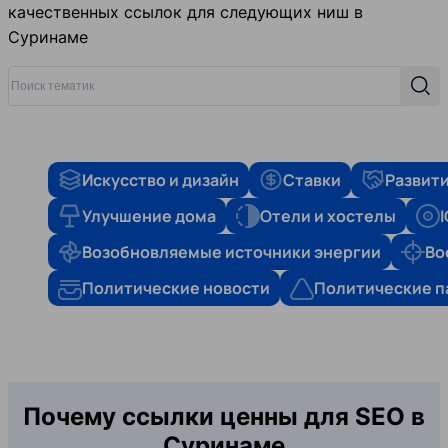
качественных ссылок для следующих ниш в
Суринаме
Поиск тематик
Поис
Искусство и дизайн
Ставки
Развити
Улучшение дома
Отели и хостелы
Возобновляемые источники энергии
Во
Политические новости
Политические п
Почему ссылки ценны для SEO в
Суринаме