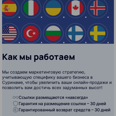
Испания
Италия
Украина
Канада
Ислан
США
Турция
Болгария
Финляндия
Швеци
Как мы работаем
Мы создаем маркетинговую стратегию,
учитывающую специфику вашего бизнеса в
Суринаме, чтобы увеличить ваши онлайн-продажи и
позволить вам достичь всех задуманных высот!
Ссылки размещаются «навсегда»
Гарантия на размещение ссылки – 30 дней
Гарантированный возврат средств – 30 дней