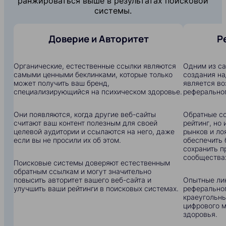
ранжироваться выше в результатах поисковой
системы.
Доверие и Авторитет
Р
Органические, естественные ссылки являются
Одним из с
самыми ценными беклинками, которые только
создания на
может получить ваш бренд,
является в
специализирующийся на психическом здоровье.
реферальног
Они появляются, когда другие веб-сайты
Обратные сс
считают ваш контент полезным для своей
рейтинг, но
целевой аудитории и ссылаются на него, даже
рынков и ло
если вы не просили их об этом.
обеспечить 
сохранить п
сообщества
Поисковые системы доверяют естественным
обратным ссылкам и могут значительно
повысить авторитет вашего веб-сайта и
Опытные ли
улучшить ваши рейтинги в поисковых системах.
реферальног
краеугольны
цифрового м
здоровья.