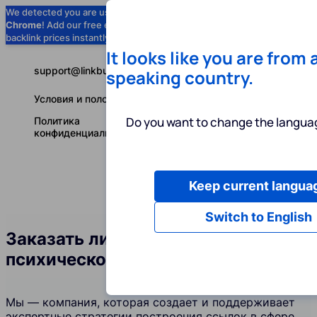
We detected you are using
Google
Chrome
! Add our free extension to check
Add to Chrome (Free) →
backlink prices instantly as you browse.
It looks like you are from 
support@linkbuilder.com
speaking country.
Условия и положения
Do you want to change the languag
Политика
конфиденциальности
Keep current langua
Услуги
Ин
Русский
Switch to English
Заказать линкбилдинг в сфере
психического здоровья
Мы — компания, которая создает и поддерживает
экспертные стратегии построения ссылок в сфере