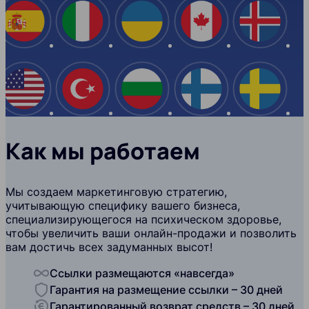
Испания
Италия
Украина
Канада
Ислан
США
Турция
Болгария
Финляндия
Швеци
Как мы работаем
Мы создаем маркетинговую стратегию,
учитывающую специфику вашего бизнеса,
специализирующегося на психическом здоровье,
чтобы увеличить ваши онлайн-продажи и позволить
вам достичь всех задуманных высот!
Ссылки размещаются «навсегда»
Гарантия на размещение ссылки – 30 дней
Гарантированный возврат средств – 30 дней