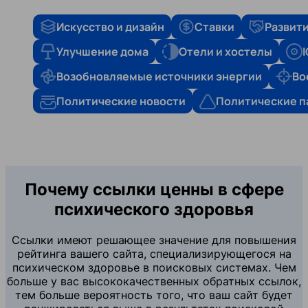
Искусство и дизайн
Ставки
Развити
Улучшение дома
Отели и хостелы
Возобновляемые источники энергии
Во
Политические новости
Политические п
Почему ссылки ценны в сфере
психического здоровья
Ссылки имеют решающее значение для повышения
рейтинга вашего сайта, специализирующегося на
психическом здоровье в поисковых системах. Чем
больше у вас высококачественных обратных ссылок,
тем больше вероятность того, что ваш сайт будет