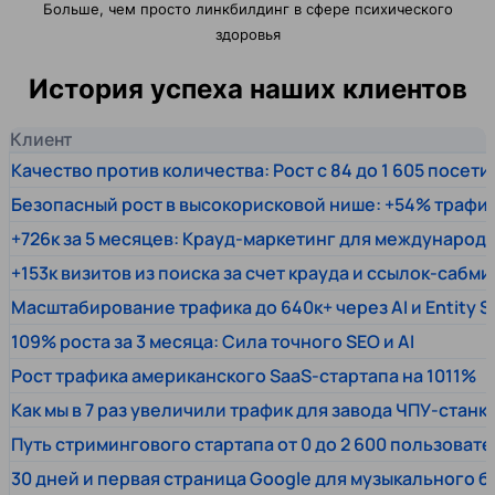
Больше, чем просто линкбилдинг в сфере психического
здоровья
История успеха наших клиентов
Клиент
Качество против количества: Рост с 84 до 1 605 посет
Безопасный рост в высокорисковой нише: +54% трафи
+726к за 5 месяцев: Крауд-маркетинг для междунаро
+153к визитов из поиска за счет крауда и ссылок-сабми
Масштабирование трафика до 640к+ через AI и Entity 
109% роста за 3 месяца: Сила точного SEO и AI
Рост трафика американского SaaS-стартапа на 1011%
Как мы в 7 раз увеличили трафик для завода ЧПУ-станк
Путь стримингового стартапа от 0 до 2 600 пользовате
30 дней и первая страница Google для музыкального 