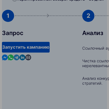
1
2
Запрос
Анализ
Запустить кампанию
Ссылочный ау
Contact us in Messenger
Contact us in WhatsApp
Contact us in Telegram
Contact us in Linkedin
Contact us by email
Чистка ссыло
нерелевантны
Анализ конкур
стратегий.