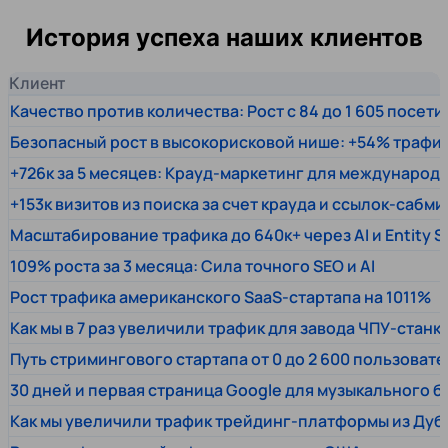
История успеха наших клиентов
Клиент
Качество против количества: Рост с 84 до 1 605 посет
Безопасный рост в высокорисковой нише: +54% трафи
+726к за 5 месяцев: Крауд-маркетинг для междунаро
+153к визитов из поиска за счет крауда и ссылок-сабми
Масштабирование трафика до 640к+ через AI и Entity 
109% роста за 3 месяца: Сила точного SEO и AI
Рост трафика американского SaaS-стартапа на 1011%
Как мы в 7 раз увеличили трафик для завода ЧПУ-станк
Путь стримингового стартапа от 0 до 2 600 пользовате
30 дней и первая страница Google для музыкального 
Как мы увеличили трафик трейдинг-платформы из Дуб