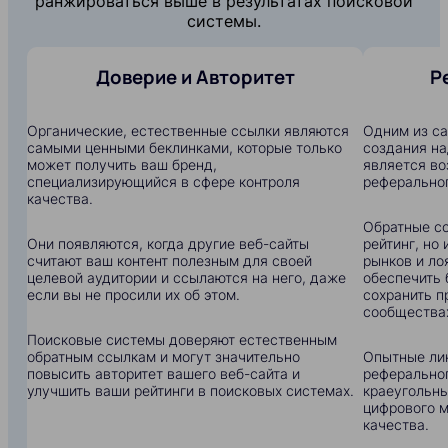
ранжироваться выше в результатах поисковой
системы.
Доверие и Авторитет
Р
Органические, естественные ссылки являются
Одним из с
самыми ценными беклинками, которые только
создания на
может получить ваш бренд,
является в
специализирующийся в сфере контроля
реферальног
качества.
Обратные сс
Они появляются, когда другие веб-сайты
рейтинг, но
считают ваш контент полезным для своей
рынков и ло
целевой аудитории и ссылаются на него, даже
обеспечить 
если вы не просили их об этом.
сохранить п
сообщества
Поисковые системы доверяют естественным
обратным ссылкам и могут значительно
Опытные ли
повысить авторитет вашего веб-сайта и
реферальног
улучшить ваши рейтинги в поисковых системах.
краеугольны
цифрового м
качества.