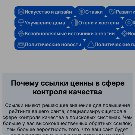
Искусство и дизайн
Ставки
Развити
Улучшение дома
Отели и хостелы
Возобновляемые источники энергии
Во
Политические новости
Политические п
Почему ссылки ценны в сфере
контроля качества
Ссылки имеют решающее значение для повышения
рейтинга вашего сайта, специализирующегося в
сфере контроля качества в поисковых системах. Чем
больше у вас высококачественных обратных ссылок,
тем больше вероятность того, что ваш сайт будет