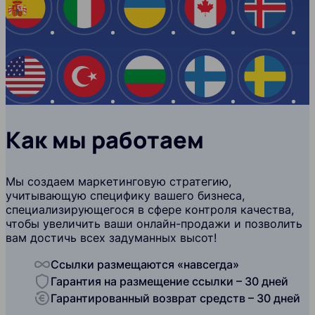
Испания
Италия
Украина
Канада
Ислан
США
Турция
Болгария
Финляндия
Швеци
Как мы работаем
Мы создаем маркетинговую стратегию,
учитывающую специфику вашего бизнеса,
специализирующегося в сфере контроля качества,
чтобы увеличить ваши онлайн-продажи и позволить
вам достичь всех задуманных высот!
Ссылки размещаются «навсегда»
Гарантия на размещение ссылки – 30 дней
Гарантированный возврат средств – 30 дней