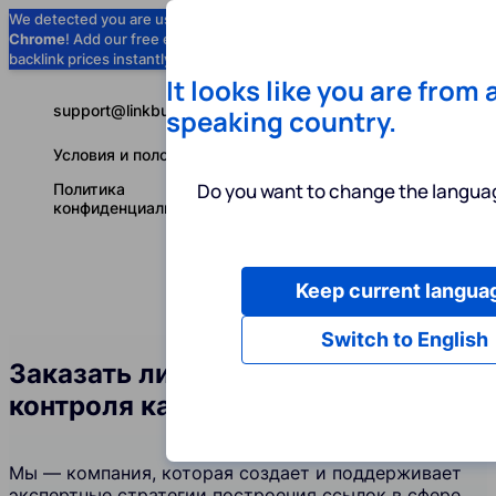
We detected you are using
Google
Chrome
! Add our free extension to check
Add to Chrome (Free) →
backlink prices instantly as you browse.
It looks like you are from 
support@linkbuilder.com
speaking country.
Условия и положения
Do you want to change the languag
Политика
конфиденциальности
Keep current langua
Услуги
Ин
Русский
Switch to English
Заказать линкбилдинг в сфере
контроля качества
Мы — компания, которая создает и поддерживает
экспертные стратегии построения ссылок в сфере