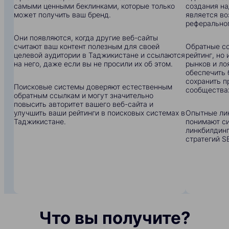
самыми ценными беклинками, которые только
создания на
может получить ваш бренд.
является в
реферальног
Они появляются, когда другие веб-сайты
считают ваш контент полезным для своей
Обратные сс
целевой аудитории в Таджикистане и ссылаются
рейтинг, но
на него, даже если вы не просили их об этом.
рынков и ло
обеспечить 
сохранить п
Поисковые системы доверяют естественным
сообщества
обратным ссылкам и могут значительно
повысить авторитет вашего веб-сайта и
улучшить ваши рейтинги в поисковых системах в
Опытные ли
Таджикистане.
понимают си
линкбилдинг
стратегий S
Что вы получите?