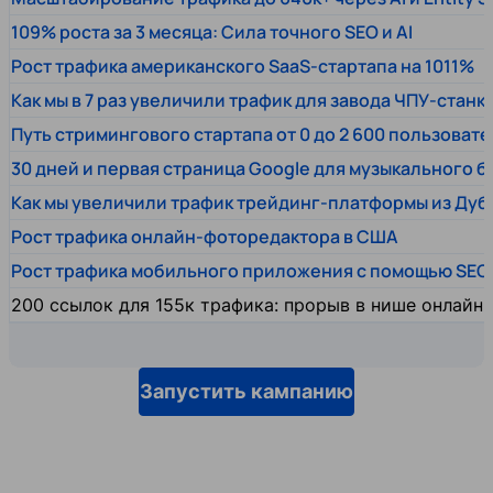
109% роста за 3 месяца: Сила точного SEO и AI
Рост трафика американского SaaS-стартапа на 1011%
Как мы в 7 раз увеличили трафик для завода ЧПУ-станк
Путь стримингового стартапа от 0 до 2 600 пользовате
30 дней и первая страница Google для музыкального 
Как мы увеличили трафик трейдинг-платформы из Дуб
Рост трафика онлайн-фоторедактора в США
Рост трафика мобильного приложения с помощью SEO
200 ссылок для 155к трафика: прорыв в нише онлайн
Запустить кампанию