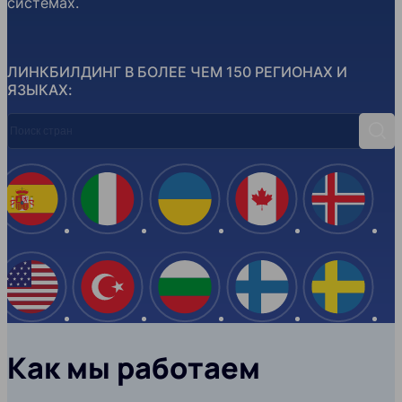
системах.
ЛИНКБИЛДИНГ В БОЛЕЕ ЧЕМ 150 РЕГИОНАХ И
ЯЗЫКАХ:
Поиск стран
Поис
Испания
Италия
Украина
Канада
Ислан
США
Турция
Болгария
Финляндия
Швеци
Как мы работаем