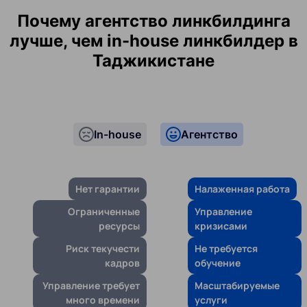
Почему агентство линкбилдинга
лучше, чем in-house линкбилдер в
Таджикистане
In-house
Агентство
Нет гарантии
Налаженная работа
Ограниченные
Управление
ресурсы
кризисами
Риск текучести
Не требуется
кадров
обучение
Управление требует
Масштабируемые
много времени
услуги