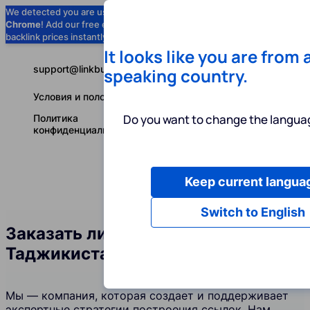
We detected you are using
Google
Chrome
! Add our free extension to check
Add to Chrome (Free) →
backlink prices instantly as you browse.
It looks like you are from 
support@linkbuilder.com
speaking country.
Условия и положения
Do you want to change the languag
Политика
конфиденциальности
Keep current langua
Услуги
Ин
Русский
Switch to English
Заказать линкбилдинг в
Таджикистане
Мы — компания, которая создает и поддерживает
экспертные стратегии построения ссылок. Нам