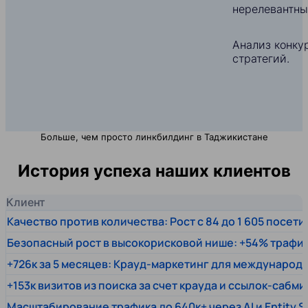
нерелевантны
Анализ конкур
стратегий.
Больше, чем просто линкбилдинг в Таджикистане
История успеха наших клиентов
Клиент
Качество против количества: Рост с 84 до 1 605 посет
Безопасный рост в высокорисковой нише: +54% трафи
+726к за 5 месяцев: Крауд-маркетинг для междунаро
+153к визитов из поиска за счет крауда и ссылок-сабми
Масштабирование трафика до 640к+ через AI и Entity 