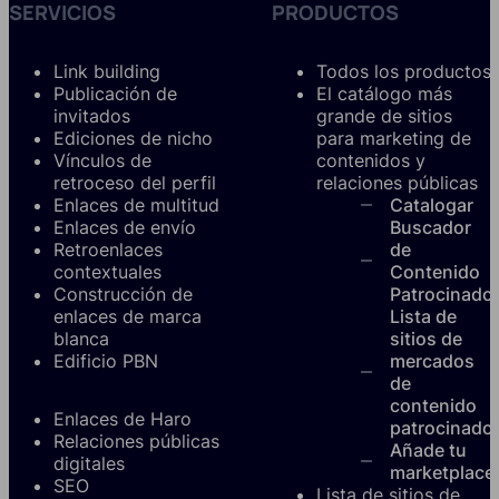
SERVICIOS
PRODUCTOS
Link building
Todos los productos
Publicación de
El catálogo más
invitados
grande de sitios
Ediciones de nicho
para marketing de
Vínculos de
contenidos y
retroceso del perfil
relaciones públicas
Enlaces de multitud
Catalogar
Enlaces de envío
Buscador
Retroenlaces
de
contextuales
Contenido
Construcción de
Patrocinado
enlaces de marca
Lista de
blanca
sitios de
Edificio PBN
mercados
de
contenido
Enlaces de Haro
patrocinado
Relaciones públicas
Añade tu
digitales
marketplace
SEO
Lista de sitios de