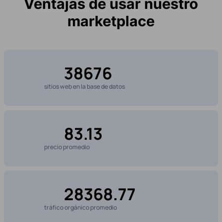
Ventajas de usar nuestro
marketplace
38676
sitios web en la base de datos
83.13
precio promedio
28368.77
tráfico orgánico promedio