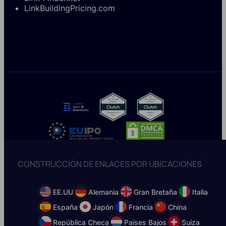
LinkBuildingPricing.com
CONSTRUCCIÓN DE ENLACES POR UBICACIONES
EE.UU
Alemania
Gran Bretaña
Italia
España
Japón
Francia
China
República Checa
Países Bajos
Suiza