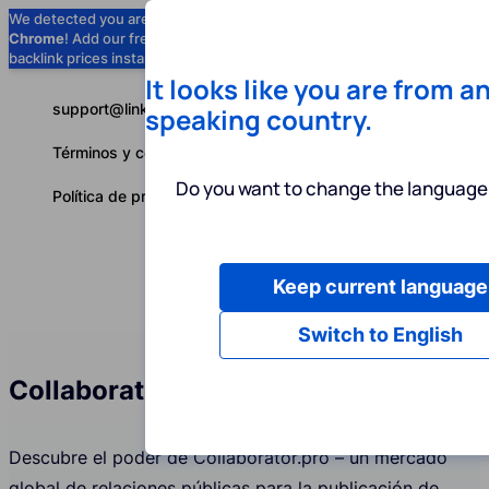
We detected you are using
Google
Chrome
! Add our free extension to check
Add to Chrome (Free) →
backlink prices instantly as you browse.
It looks like you are from a
support@linkbuilder.com
speaking country.
Términos y condiciones
Do you want to change the language 
Política de privacidad
Keep current language
Servicios
P
Español
Switch to English
Collaborator.pro
Descubre el poder de Collaborator.pro – un mercado
global de relaciones públicas para la publicación de