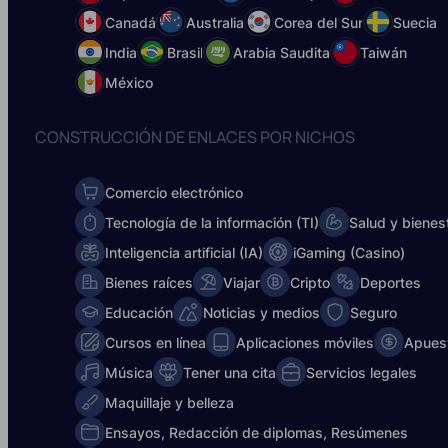
Canadá
Australia
Corea del Sur
Suecia
India
Brasil
Arabia Saudita
Taiwán
México
CONSTRUCCIÓN DE ENLACES POR NICHOS
Comercio electrónico
Tecnología de la información (TI)
Salud y bienes
Inteligencia artificial (IA)
iGaming (Casino)
Bienes raíces
Viajar
Cripto
Deportes
Educación
Noticias y medios
Seguro
Cursos en línea
Aplicaciones móviles
Apues
Música
Tener una cita
Servicios legales
Maquillaje y belleza
Ensayos, Redacción de diplomas, Resúmenes