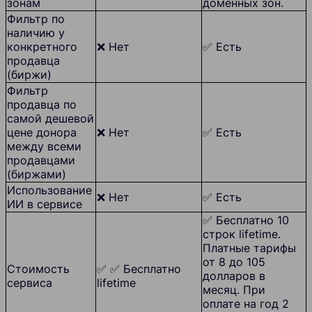
зонам
доменных зон.
Фильтр по
наличию у
конкретного
❌ Нет
✅ Есть
продавца
(биржи)
Фильтр
продавца по
самой дешевой
цене донора
❌ Нет
✅ Есть
между всеми
продавцами
(биржами)
Использование
❌ Нет
✅ Есть
ИИ в сервисе
✅ Бесплатно 10
строк lifetime.
Платные тарифы
от 8 до 105
Стоимость
✅ ✅ Бесплатно
долларов в
сервиса
lifetime
месяц. При
оплате на год 2