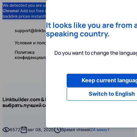
We detected you are using
Google
Chrome
! Add our free extension to check
Add to Chrome (Free) →
backlink prices instantly as you browse.
It looks like you are from 
support@linkbuilder.com
speaking country.
Условия и положения
Do you want to change the languag
Политика
конфиденциальности
Keep current langua
Услуги
Ин
Русский
Switch to English
Блог
Чит
Linkbuilder.com & LinkDetective.pro: как
Линкбилдинг
выбрать лучший софт для ликбилдинга
Linkbuilder.com & LinkDetective.pro: как выбрать луч
6572
авг 08, 2025
Время чтения
24 минут