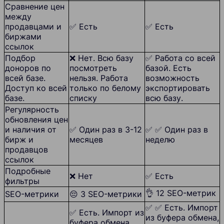
Сравнение цен
между
продавцами и
✅ Есть
✅ Есть
биржами
ссылок
Подбор
❌ Нет. Всю базу
✅ Работа со всей
доноров по
посмотреть
базой. Есть
всей базе.
нельзя. Работа
возможность
Доступ ко всей
только по белому
экспортировать
базе.
списку
всю базу.
Регулярность
обновления цен
и наличия от
✅ Один раз в 3-12
✅ ✅ Один раз в
бирж и
месяцев
неделю
продавцов
ссылок
Подробные
❌ Нет
✅ Есть
фильтры
👌 12 SEO-метрик
SEO-метрики
😔 3 SEO-метрики
✅ ✅ Есть. Импорт
✅ Есть. Импорт из
из буфера обмена,
буфера обмена