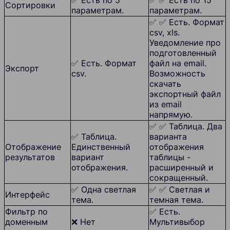
✅ Есть по 5
✅ ✅ Есть по 15
Сортировки
параметрам.
параметрам.
✅ ✅ Есть. Формат
csv, xls.
Уведомление про
подготовленный
✅ Есть. Формат
файл на email.
Экспорт
csv.
Возможность
скачать
экспортный файл
из email
напрямую.
✅ ✅ Таблица. Два
✅ Таблица.
варианта
Отображение
Единственный
отображения
результатов
вариант
таблицы -
отображения.
расширенный и
сокращенный.
✅ Одна светлая
✅ ✅ Светлая и
Интерфейс
тема.
темная тема.
Фильтр по
✅ Есть.
доменным
❌ Нет
Мультивыбор