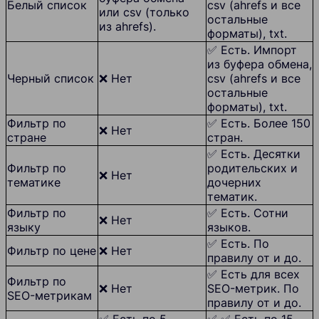
Белый список
csv (ahrefs и все
или csv (только
остальные
из ahrefs).
форматы), txt.
✅ Есть. Импорт
из буфера обмена,
Черный список
❌ Нет
csv (ahrefs и все
остальные
форматы), txt.
Фильтр по
✅ Есть. Более 150
❌ Нет
стране
стран.
✅ Есть. Десятки
Фильтр по
родительских и
❌ Нет
тематике
дочерних
тематик.
Фильтр по
✅ Есть. Сотни
❌ Нет
языку
языков.
✅ Есть. По
Фильтр по цене
❌ Нет
правилу от и до.
✅ Есть для всех
Фильтр по
❌ Нет
SEO-метрик. По
SEO-метрикам
правилу от и до.