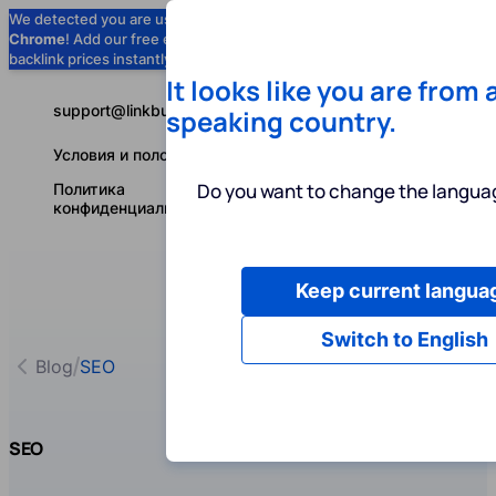
We detected you are using
Google
Chrome
! Add our free extension to check
Add to Chrome (Free) →
backlink prices instantly as you browse.
It looks like you are from 
support@linkbuilder.com
speaking country.
Условия и положения
Do you want to change the languag
Политика
конфиденциальности
Keep current langua
Услуги
Ин
Русский
Switch to English
Blog
SEO
SEO