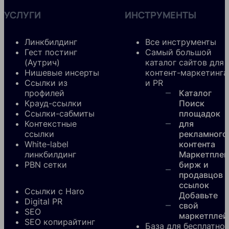
УСЛУГИ
ИНСТРУМЕНТЫ
Линкбилдинг
Все инструменты
Гест постинг
Самый большой
(Аутрич)
каталог сайтов для
Нишевые инсерты
контент-маркетинга
Ссылки из
и PR
профилей
Каталог
Крауд-ссылки
Поиск
Ссылки-сабмиты
площадок
Контекстные
для
ссылки
рекламного
White-label
контента
линкбилдинг
Маркетплей
PBN сетки
бирж и
продавцов
ссылок
Ссылки с Haro
Добавьте
Digital PR
свой
SEO
маркетплей
SEO копирайтинг
База для бесплатно