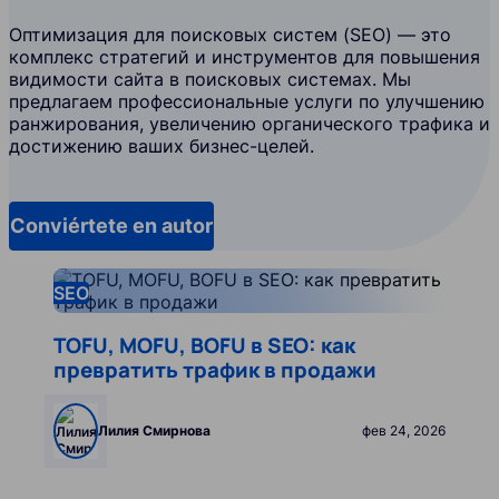
Оптимизация для поисковых систем (SEO) — это
комплекс стратегий и инструментов для повышения
видимости сайта в поисковых системах. Мы
предлагаем профессиональные услуги по улучшению
ранжирования, увеличению органического трафика и
достижению ваших бизнес-целей.
Conviértete en autor
KP6fLmHN_menu.db_translate.pages.b
Leer más
SEO
TOFU, MOFU, BOFU в SEO: как
превратить трафик в продажи
Лилия Смирнова
фев 24, 2026