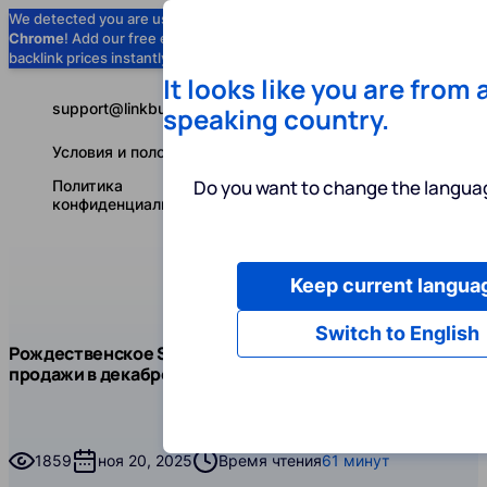
We detected you are using
Google
Chrome
! Add our free extension to check
Add to Chrome (Free) →
backlink prices instantly as you browse.
It looks like you are from 
support@linkbuilder.com
speaking country.
Условия и положения
Do you want to change the languag
Политика
конфиденциальности
Keep current langua
Услуги
Ин
Русский
Switch to English
Блог
Чит
Рождественское SEO: повышаем видимость и
SEO
продажи в декабре
Рождественское SEO: повышаем видимость и продаж
1859
ноя 20, 2025
Время чтения
61 минут