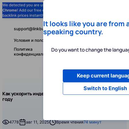
We detected you are using
Google
Chrome
! Add our free extension to check
Add to Chrome (Free) →
backlink prices instantly as you browse.
It looks like you are from 
support@linkbuilder.com
speaking country.
Условия и положения
Do you want to change the languag
Политика
конфиденциальности
Keep current langua
Услуги
Ин
Русский
Switch to English
Блог
Чит
Как ускорить индексацию бэклинков в 2025
Линкбилдинг
году
Как ускорить индексацию бэклинков в 2025 году
4778
авг 11, 2025
Время чтения
74 минут