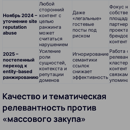
Любой
Фокус н
сторонний
Даже
собстве
Ноябрь 2024 –
контент с
«легальные»
площадк
уточнение site
целью
гостевые
партнер
reputation
ранжинга
посты под
проекта
abuse
может
риском
брендов
считаться
контенте
нарушением
Усиление
Работа с
2025 –
Игнорирование
роли
релеван
постепенный
семантики
сущностей,
кластер
переход к
ссылок
контекста и
контент-
entity-based
снижает
репутации
связкам
ранжированию
эффективность
доменов
упомина
Качество и тематическая
релевантность против
«массового закупа»