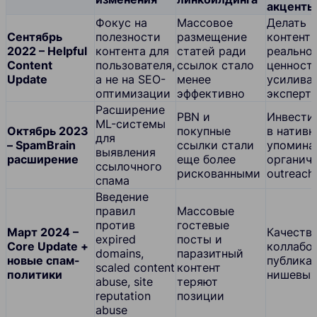
акценты
Фокус на
Массовое
Делать
Сентябрь
полезности
размещение
контент 
2022 – Helpful
контента для
статей ради
реально
Content
пользователя,
ссылок стало
ценност
Update
а не на SEO-
менее
усилива
оптимизации
эффективно
эксперт
Расширение
PBN и
Инвести
ML-системы
Октябрь 2023
покупные
в натив
для
– SpamBrain
ссылки стали
упомина
выявления
расширение
еще более
органич
ссылочного
рискованными
outreach
спама
Введение
правил
Массовые
против
гостевые
Март 2024 –
Качеств
expired
посты и
Core Update +
коллабо
domains,
паразитный
новые спам-
публика
scaled content
контент
политики
нишевы
abuse, site
теряют
reputation
позиции
abuse