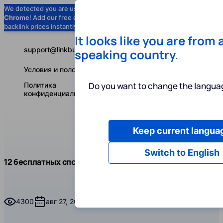
We detected you are using
Google
Chrome
! Add our free extension to check
Add to Chrome (Free) →
backlink prices instantly as you browse.
It looks like you are from 
support@linkbuilder.com
speaking country.
Условия и положения
Do you want to change the languag
Политика
конфиденциальности
Keep current langua
Услуги
Ин
Русский
Switch to English
Блог
Чит
12 бесплатных способов продвинуть сайт
SEO
12 бесплатных способов продвинуть сайт
4300
авг 27, 2025
Время чтения
45 минут