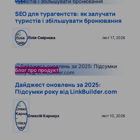
SEO для турагентств: як залучати
туристів і збільшувати бронювання
Лілія Смірнова
лют 17, 2026
lfXynKjo_menu.db_translate.pages.blog-article.read
Блог про продукт
Дайджест оновлень за 2025:
Підсумки року від LinkBuilder.com
Олексій Карнаух
лют 10, 2026