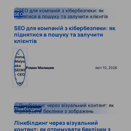
lfXynKjo_menu.db_translate.pages.blog-article.read
SEO
SEO для компаній з кібербезпеки: як
піднятися в пошуку та залучити
клієнтів
Роман Малишев
лют 10, 2026
lfXynKjo_menu.db_translate.pages.blog-article.read
Лінкбілдинг
Лінкбілдинг через візуальний
контент: як отримувати беклінки з