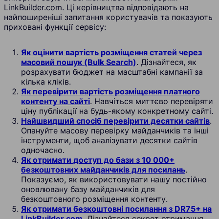
LinkBuilder.com. Ці керівництва відповідають на
найпоширеніші запитання користувачів та показують
приховані функції сервісу:
Як оцінити вартість розміщення статей через
масовий пошук (Bulk Search)
. Дізнайтеся, як
розрахувати бюджет на масштабні кампанії за
кілька кліків.
Як перевірити вартість розміщення платного
контенту на сайті
. Навчіться миттєво перевіряти
ціну публікації на будь-якому конкретному сайті.
Найшвидший спосіб перевірити десятки сайтів
.
Опануйте масову перевірку майданчиків та інші
інструменти, щоб аналізувати десятки сайтів
одночасно.
Як отримати доступ до бази з 10 000+
безкоштовних майданчиків для посилань
.
Показуємо, як використовувати нашу постійно
оновлювану базу майданчиків для
безкоштовного розміщення контенту.
Як отримати безкоштовні посилання з DR75+ на
LinkBuilder.com
. Дізнайтеся секрет отримання