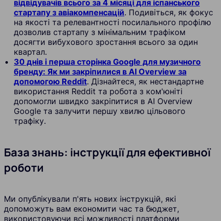
відвідувачів всього за 4 місяці для іспанського
стартапу з авіакомпенсацій
. Подивіться, як фокус
на якості та релевантності посилального профілю
дозволив стартапу з мінімальним трафіком
досягти вибухового зростання всього за один
квартал.
30 днів і перша сторінка Google для музичного
бренду: Як ми закріпилися в AI Overview за
допомогою Reddit
. Дізнайтеся, як нестандартне
використання Reddit та робота з ком'юніті
допомогли швидко закріпитися в AI Overview
Google та залучити першу хвилю цільового
трафіку.
База знань: інструкції для ефективної
роботи
Ми опублікували п'ять нових інструкцій, які
допоможуть вам економити час та бюджет,
використовуючи всі можливості платформи