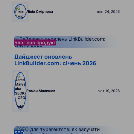
Лілія Смірнова
лют 24, 2026
lfXynKjo_menu.db_translate.pages.blog-article.read
Блог про продукт
Дайджест оновлень
LinkBuilder.com: січень 2026
Роман Малишев
лют 19, 2026
lfXynKjo_menu.db_translate.pages.blog-article.read
SEO