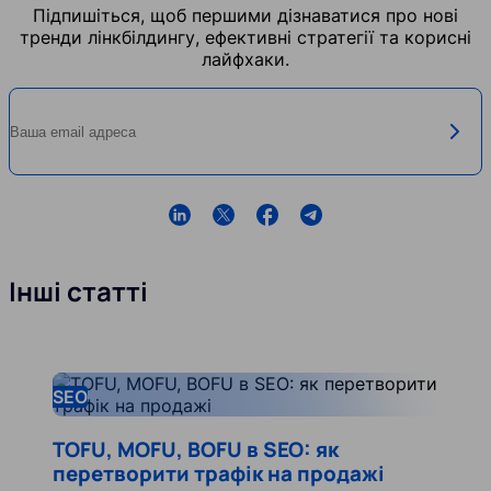
Підпишіться, щоб першими дізнаватися про нові
тренди лінкбілдингу, ефективні стратегії та корисні
лайфхаки.
Ваша email адреса
lfXyn
Інші статті
lfXynKjo_menu.db_translate.pages.blog-article.read
SEO
TOFU, MOFU, BOFU в SEO: як
перетворити трафік на продажі