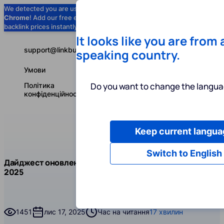
We detected you are using
Google
Chrome
! Add our free extension to check
Add to Chrome (Free) →
backlink prices instantly as you browse.
It looks like you are from
support@linkbuilder.com
speaking country.
Умови
Do you want to change the langua
Політика
конфіденційності
Keep current langua
Послуги
І
Українська
Switch to English
Блог
Чит
Дайджест оновлень LinkBuilder.com: жовтень
Блог про продукт
2025
Дайджест оновлень LinkBuilder.com: жовтень 2025
1451
лис 17, 2025
Час на читання
17 хвилин