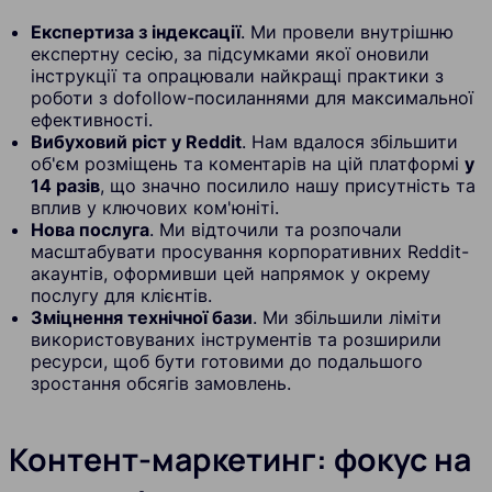
Експертиза з індексації
. Ми провели внутрішню
експертну сесію, за підсумками якої оновили
інструкції та опрацювали найкращі практики з
роботи з dofollow-посиланнями для максимальної
ефективності.
Вибуховий ріст у Reddit
. Нам вдалося збільшити
об'єм розміщень та коментарів на цій платформі
у
14 разів
, що значно посилило нашу присутність та
вплив у ключових ком'юніті.
Нова послуга
. Ми відточили та розпочали
масштабувати просування корпоративних Reddit-
акаунтів, оформивши цей напрямок у окрему
послугу для клієнтів.
Зміцнення технічної бази
. Ми збільшили ліміти
використовуваних інструментів та розширили
ресурси, щоб бути готовими до подальшого
зростання обсягів замовлень.
Контент-маркетинг: фокус на