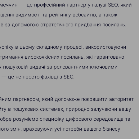
Німеччині — це професійний партнер у галузі SEO, який
ищенні видимості та рейтингу вебсайтів, а також
ів за допомогою стратегічного придбання посилань.
успіху в цьому складному процесі, використовуючи
тримання високоякісних посилань, які гарантовано
у пошуковій видачі за релевантними ключовими
— це не просто фахівці з SEO.
ійним партнером, який допоможе покращити авторитет
йту в пошукових системах, природно залучаючи вашу
добре розуміємо специфіку цифрового середовища та
його змін, враховуючи усі потреби вашого бізнесу.