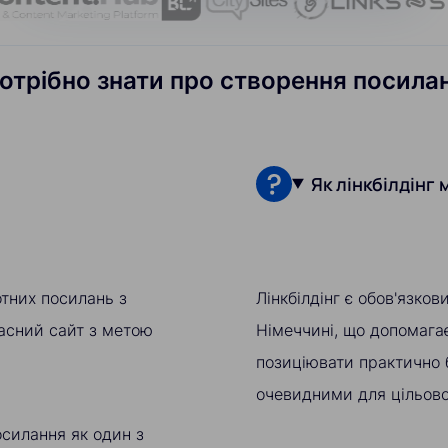
потрібно знати про створення посилан
Як лінкбілдінг
отних посилань з
Лінкбілдінг є обов'язко
ласний сайт з метою
Німеччині, що допомагає
позиціювати практично 
очевидними для цільової
осилання як один з