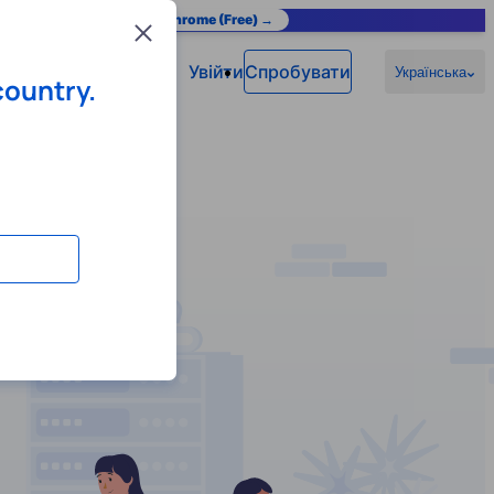
as you browse.
Add to Chrome (Free) →
Close
Увійти
Спробувати
Українська
country.