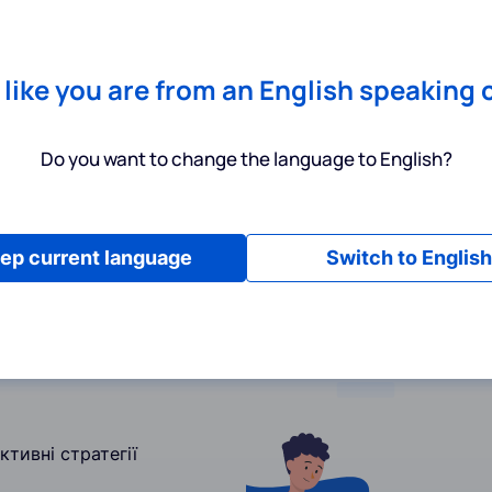
Chrome
! Add our free extension to check backlink prices instantly 
Послуги
Інструменти
Тарифи
Ресурси
Допомога
s like you are from an English speaking 
Do you want to change the language to English?
ep current language
Switch to English
тивні стратегії