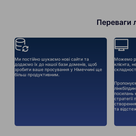
Переваги л
Ми постійно шукаємо нові сайти та
Можемо ре
додаємо їх до нашої бази доменів, щоб
клієнта, н
зробити ваше просування у Німеччині ще
складност
більш продуктивним.
Пропонуєм
лінкбілдин
посилань 
стратегії
створення
та відсте