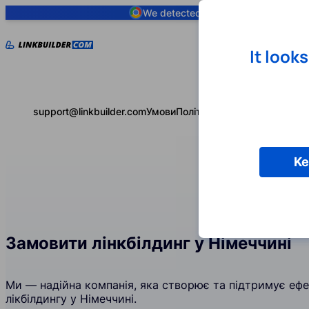
We detected you are using
Google 
It look
support@linkbuilder.com
Умови
Політика конфіденційності
Ke
Замовити лінкбілдинг у Німеччині
Ми — надійна компанія, яка створює та підтримує ефек
лікбілдингу у Німеччині.