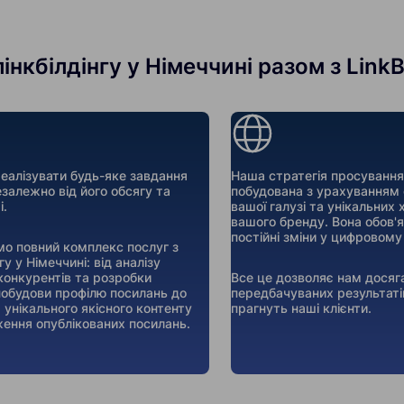
інкбілдінгу у Німеччині разом з LinkB
алізувати будь-яке завдання
Наша стратегія просування
езалежно від його обсягу та
побудована з урахуванням
і.
вашої галузі та унікальних
вашого бренду. Вона обов'
постійні зміни у цифровому
о повний комплекс послуг з
гу у Німеччині: від аналізу
конкурентів та розробки
Все це дозволяє нам досяг
 побудови профілю посилань до
передбачуваних результаті
 унікального якісного контенту
прагнуть наші клієнти.
ження опублікованих посилань.