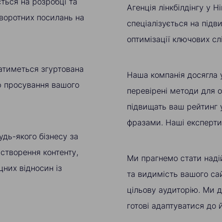
ється на розробці та
Агенція лінкбілдінгу у 
зворотних посилань на
спеціалізується на підв
оптимізації ключових сл
атиметься згуртована
Наша компанія досягла 
ію просування вашого
перевірені методи для о
підвищать ваш рейтинг 
фразами. Наші експерти 
удь-якого бізнесу за
 створення контенту,
Ми прагнемо стати над
них відносин із
та видимість вашого са
цільову аудиторію. Ми 
готові адаптуватися до 