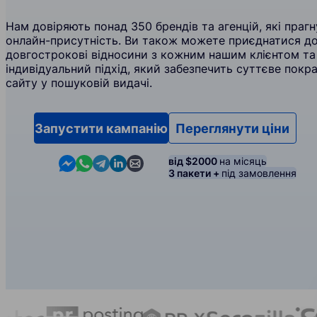
Нам довіряють понад 350 брендів та агенцій, які пра
онлайн-присутність. Ви також можете приєднатися до
довгострокові відносини з кожним нашим клієнтом т
індивідуальний підхід, який забезпечить суттєве пок
сайту у пошуковій видачі.
Запустити кампанію
Переглянути ціни
Contact us in Messenger
Contact us in WhatsApp
Contact us in Telegram
Contact us in Linkedin
Contact us by email
від $2000
на місяць
3 пакети +
під замовлення