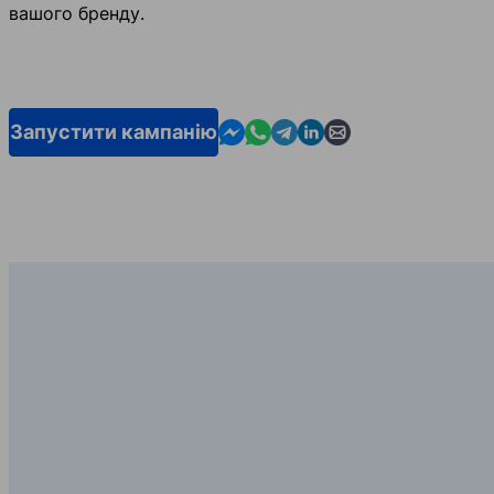
вашого бренду.
Contact us in Messenger
Contact us in WhatsApp
Contact us in Telegram
Contact us in Linkedin
Contact us by email
Запустити кампанію