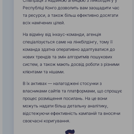
Співпраця з надійною агенцією з лінкбілдінгу у
Республіці Конго дозволить вам заощадити час
та ресурси, а також більш ефективно досягати
всіх намічених цілей.
На відміну від інхаус-команди, агенція
спеціалізується саме на лінкбілдінгу, тому її
команда здатна оперативно адаптуватися до
нових трендів та змін алгоритмів пошукових
систем, а також мають досвід роботи з різними
клієнтами та нішами.
В їх активах — налагоджені стосунки з
власниками сайтів та платформами, що спрощує
процес розміщення посилань. На це вони
можуть надати більш детальну аналітику,
відстежуючи ефективність кампаній та вносячи
своєчасні коригування.