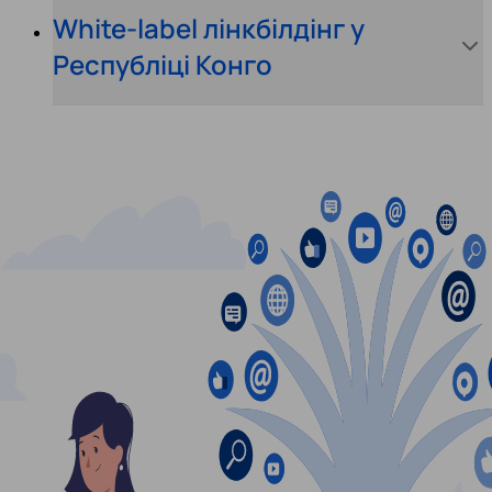
White-label лінкбілдінг у
Республіці Конго