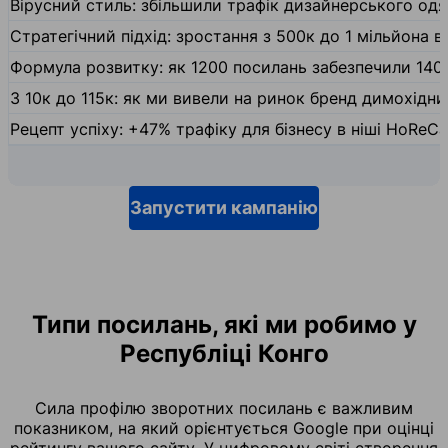
Вірусний стиль: збільшили трафік дизайнерського одяг
Стратегічний підхід: зростання з 500к до 1 мільйона ві
Формула розвитку: як 1200 посилань забезпечили 140
З 10к до 115к: як ми вивели на ринок бренд димохідн
Рецепт успіху: +47% трафіку для бізнесу в ніші HoReCa
Запустити кампанію
Типи посилань, які ми робимо у
Республіці Конго
Сила профілю зворотних посилань є важливим
показником, на який орієнтується Google при оцінці
рейтингу вашого сайту. У цифровому світі створення