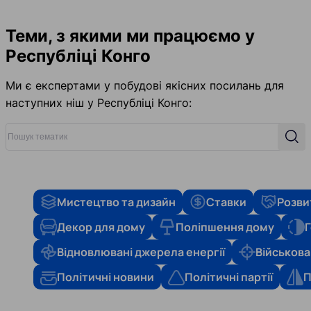
Теми, з якими ми працюємо у
Республіці Конго
Ми є експертами у побудові якісних посилань для
наступних ніш у Республіці Конго:
Пошук тематик
Пош
Мистецтво та дизайн
Ставки
Розви
Декор для дому
Поліпшення дому
Г
Відновлювані джерела енергії
Військова
Політичні новини
Політичні партії
П