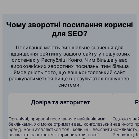
Чому зворотні посилання корисні
для SEO?
Посилання мають вирішальне значення для
підвищення рейтингу вашого сайту у пошукових
системах у Республіці Конго. Чим більше у вас
високоякісних зворотних посилань, тим більша
ймовірність того, що ваш конголезький сайт
ранжуватиметься вище в результатах пошукової
системи.
Довіра та авторитет
Р
Органічні, природні посилання є найціннішими
Однією з на
беклінками, які може отримати ваш конголезький
надійного п
бренд. Вони з'являються тоді, коли інші вебсайти
можливість 
вважають ваш контент корисним для своєї
Республіці К