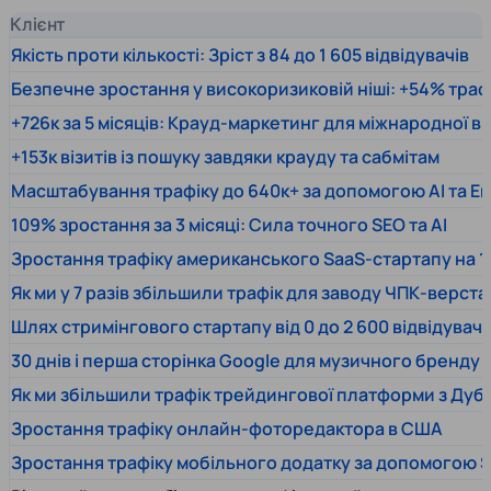
Клієнт
Якість проти кількості: Зріст з 84 до 1 605 відвідувачів
Безпечне зростання у високоризиковій ніші: +54% траф
+726к за 5 місяців: Крауд-маркетинг для міжнародної 
+153к візитів із пошуку завдяки крауду та сабмітам
Масштабування трафіку до 640к+ за допомогою AI та En
109% зростання за 3 місяці: Сила точного SEO та AI
Зростання трафіку американського SaaS-стартапу на 1
Як ми у 7 разів збільшили трафік для заводу ЧПК-верста
Шлях стримінгового стартапу від 0 до 2 600 відвідувачів
30 днів і перша сторінка Google для музичного бренду
Як ми збільшили трафік трейдингової платформи з Дуб
Зростання трафіку онлайн-фоторедактора в США
Зростання трафіку мобільного додатку за допомогою 