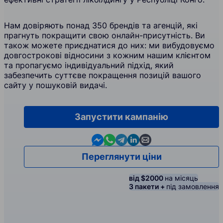
Нам довіряють понад 350 брендів та агенцій, які
прагнуть покращити свою онлайн-присутність. Ви
також можете приєднатися до них: ми вибудовуємо
довгострокові відносини з кожним нашим клієнтом
та пропагуємо індивідуальний підхід, який
забезпечить суттєве покращення позицій вашого
сайту у пошуковій видачі.
Запустити кампанію
Contact us in Messenger
Contact us in WhatsApp
Contact us in Telegram
Contact us in Linkedin
Contact us by email
Переглянути ціни
від $2000
на місяць
3 пакети +
під замовлення