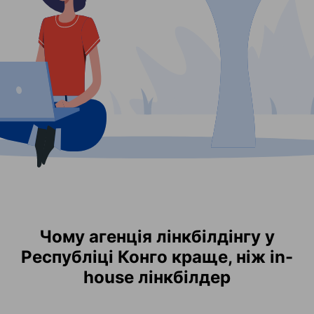
Чому агенція лінкбілдінгу у
Республіці Конго краще, ніж in-
house лінкбілдер