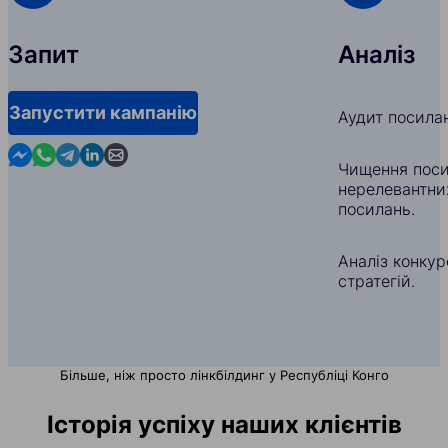
Запит
Аналіз
Запустити кампанію
Аудит посила
Contact us in Messenger
Contact us in WhatsApp
Contact us in Telegram
Contact us in Linkedin
Contact us by email
Чищення поси
нерелевантни
посилань.
Аналіз конкуре
стратегій.
Більше, ніж просто лінкбілдинг у Республіці Конго
Історія успіху наших клієнтів