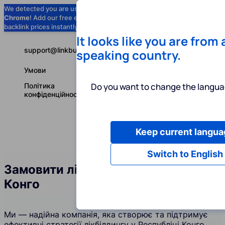
We detected you are using
Google
Chrome
! Add our free extension to check
Add to Chrome (Free) →
backlink prices instantly as you browse.
It looks like you are from
support@linkbuilder.com
speaking country.
Умови
Do you want to change the langua
Політика
конфіденційності
Keep current langua
Послуги
І
Українська
Switch to English
Замовити лінкбілдинг у Республіці
Конго
Ми — надійна компанія, яка створює та підтримує
ефективні стратегії лікбілдингу у Республіці Конго.