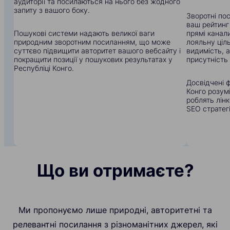
аудиторії та посилаються на нього без жодного
запиту з вашого боку.
Зворотні по
ваш рейтинг
Пошукові системи надають великої ваги
прямі канали
природним зворотним посиланням, що може
лояльну ціл
суттєво підвищити авторитет вашого вебсайту і
видимість, 
покращити позиції у пошукових результатах у
присутність 
Республіці Конго.
Досвідчені ф
Конго розум
роблять лін
SEO стратегі
Що ви отримаєте?
Ми пропонуємо лише природні, авторитетні та
релевантні посилання з різноманітних джерел, які