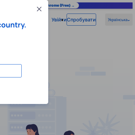
as you browse.
Add to Chrome (Free) →
Close
Увійти
Спробувати
Українська
country.