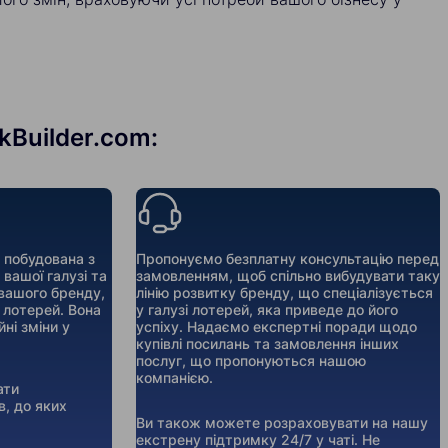
nkBuilder.com:
 побудована з
Пропонуємо безплатну консультацію перед
вашої галузі та
замовленням, щоб спільно вибудувати таку
вашого бренду,
лінію розвитку бренду, що спеціалізується
і лотерей. Вона
у галузі лотерей, яка приведе до його
ні зміни у
успіху. Надаємо експертні поради щодо
купівлі посилань та замовлення інших
послуг, що пропонуються нашою
компанією.
ати
в, до яких
Ви також можете розраховувати на нашу
екстрену підтримку 24/7 у чаті. Не