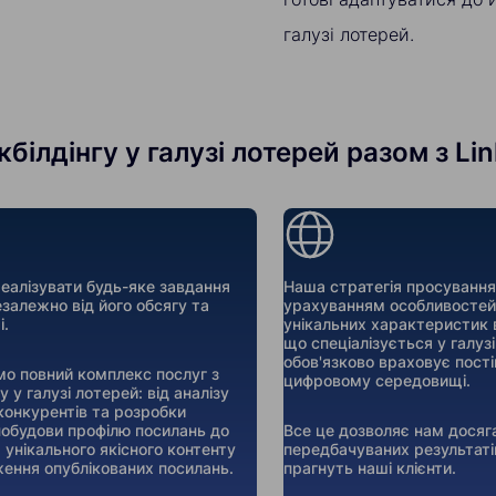
галузі лотерей.
білдінгу у галузі лотерей разом з Li
алізувати будь-яке завдання
Наша стратегія просування
езалежно від його обсягу та
урахуванням особливостей 
і.
унікальних характеристик 
що спеціалізується у галуз
обов'язково враховує постій
о повний комплекс послуг з
цифровому середовищі.
гу у галузі лотерей: від аналізу
конкурентів та розробки
 побудови профілю посилань до
Все це дозволяє нам досяг
 унікального якісного контенту
передбачуваних результаті
ження опублікованих посилань.
прагнуть наші клієнти.