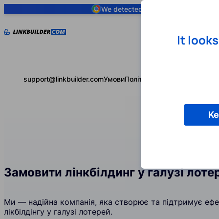
We detected you are using
Google 
It look
support@linkbuilder.com
Умови
Політика конфіденційності
Ke
Замовити лінкбілдинг у галузі лоте
Ми — надійна компанія, яка створює та підтримує ефек
лікбілдінгу у галузі лотерей.