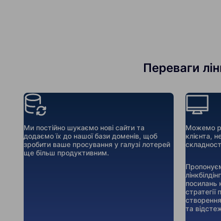
Переваги лінк
Ми постійно шукаємо нові сайти та
Можемо ре
додаємо їх до нашої бази доменів, щоб
клієнта, н
зробити ваше просування у галузі лотерей
складност
ще більш продуктивним.
Пропонуєм
лінкбілдін
посилань 
стратегії
створення
та відсте