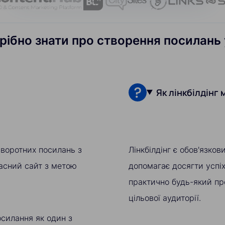
рібно знати про створення посилань 
Як лінкбілдінг
 зворотних посилань з
Лінкбілдінг є обов'язко
ласний сайт з метою
допомагає досягти успіх
практично будь-який пр
цільової аудиторії.
осилання як один з