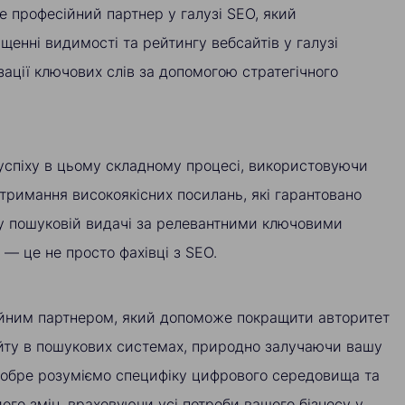
це професійний партнер у галузі SEO, який
ищенні видимості та рейтингу вебсайтів у галузі
зації ключових слів за допомогою стратегічного
успіху в цьому складному процесі, використовуючи
тримання високоякісних посилань, які гарантовано
у пошуковій видачі за релевантними ключовими
— це не просто фахівці з SEO.
ійним партнером, який допоможе покращити авторитет
йту в пошукових системах, природно залучаючи вашу
добре розуміємо специфіку цифрового середовища та
його змін, враховуючи усі потреби вашого бізнесу у