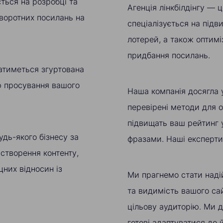
ється на розробці та
Агенція лінкбілдінгу — 
зворотних посилань на
спеціалізується на підв
лотерей, а також оптимі
придбання посилань.
атиметься згуртована
ію просування вашого
Наша компанія досягла 
перевірені методи для о
підвищать ваш рейтинг 
удь-якого бізнесу за
фразами. Наші експерти 
 створення контенту,
них відносин із
Ми прагнемо стати над
та видимість вашого са
цільову аудиторію. Ми 
готові адаптуватися до 