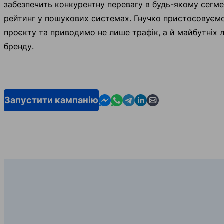
забезпечить конкурентну перевагу в будь-якому сегме
рейтинг у пошукових системах. Гнучко пристосовуєм
проєкту та приводимо не лише трафік, а й майбутніх 
бренду.
Contact us in Messenger
Contact us in WhatsApp
Contact us in Telegram
Contact us in Linkedin
Contact us by email
Запустити кампанію