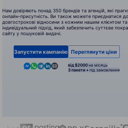
Нам довіряють понад 350 брендів та агенцій, які пра
онлайн-присутність. Ви також можете приєднатися до
довгострокові відносини з кожним нашим клієнтом т
індивідуальний підхід, який забезпечить суттєве пок
сайту у пошуковій видачі.
Запустити кампанію
Переглянути ціни
Contact us in Messenger
Contact us in WhatsApp
Contact us in Telegram
Contact us in Linkedin
Contact us by email
від $2000
на місяць
3 пакети +
під замовлення