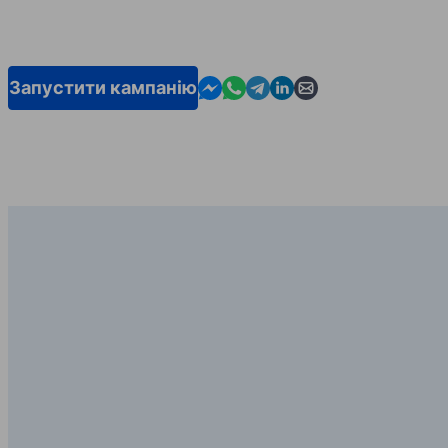
Contact us in Messenger
Contact us in WhatsApp
Contact us in Telegram
Contact us in Linkedin
Contact us by email
Запустити кампанію