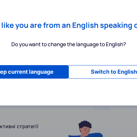
Chrome
! Add our free extension to check backlink prices instantly 
Послуги
Інструменти
Тарифи
Ресурси
Допомога
s like you are from an English speaking 
Do you want to change the language to English?
ep current language
Switch to English
тивні стратегії