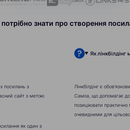
 потрібно знати про створення поси
Як лінкбілдінг
их посилань з
Лінкбілдінг є обов'язко
ласний сайт з метою
Самоа, що допомагає дос
позиціювати практично 
очевидними для цільової
осилання як один з