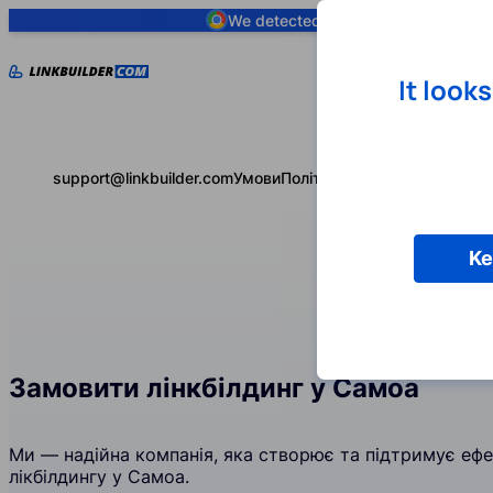
We detected you are using
Google 
It look
support@linkbuilder.com
Умови
Політика конфіденційності
Ke
Замовити лінкбілдинг у Самоа
Ми — надійна компанія, яка створює та підтримує ефек
лікбілдингу у Самоа.