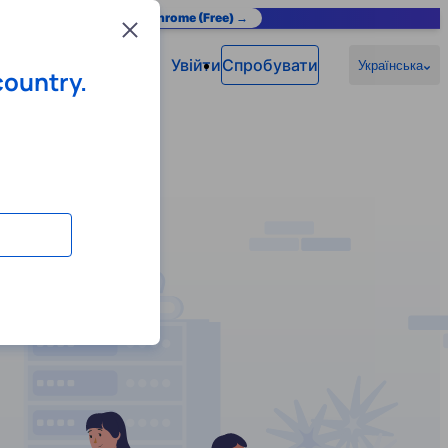
as you browse.
Add to Chrome (Free) →
Close
Увійти
Спробувати
Українська
country.