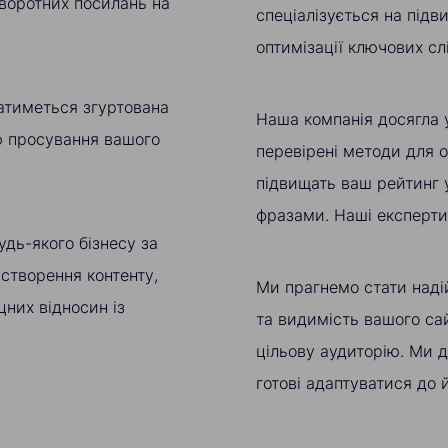
зворотних посилань на
спеціалізується на підв
оптимізації ключових сл
атиметься згуртована
Наша компанія досягла 
ію просування вашого
перевірені методи для о
підвищать ваш рейтинг 
фразами. Наші експерти 
удь-якого бізнесу за
 створення контенту,
Ми прагнемо стати над
них відносин із
та видимість вашого са
цільову аудиторію. Ми 
готові адаптуватися до 