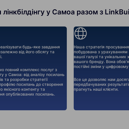
 лінкбілдінгу у Самоа разом з LinkBui
алізувати будь-яке завдання
Наша стратегія просування
езалежно від його обсягу та
побудована з урахуванням
і.
вашої галузі та унікальних
вашого бренду. Вона обов'
постійні зміни у цифровому
о повний комплекс послуг з
гу у Самоа: від аналізу посилань
в та розробки стратегії
Все це дозволяє нам досяг
профілю посилань до створення
передбачуваних результаті
о якісного контенту та
прагнуть наші клієнти.
ня опублікованих посилань.