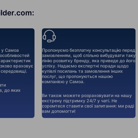
lder.com:
 у Самоа
Пропонуємо безплатну консультацію перед
 особливостей
замовленням, щоб спільно вибудувати таку
 характеристик
лінію розвитку бренду, яка приведе до його
язково враховує
успіху. Надаємо експертні поради щодо
 середовищі.
купівлі посилань та замовлення інших
послуг, що пропонуються нашою
компанією у Самоа.
ати
в, до яких
Ви також можете розраховувати на нашу
екстрену підтримку 24/7 у чаті. Не
соромтеся ставити свої запитання: ми раді
вам допомогти!