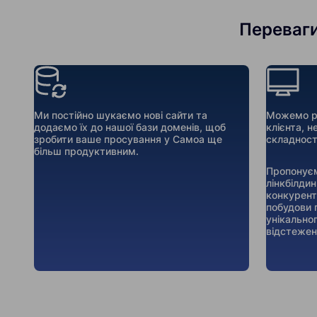
Переваги
Ми постійно шукаємо нові сайти та
Можемо ре
додаємо їх до нашої бази доменів, щоб
клієнта, н
зробити ваше просування у Самоа ще
складност
більш продуктивним.
Пропонуєм
лінкбілдин
конкуренті
побудови 
унікальног
відстежен