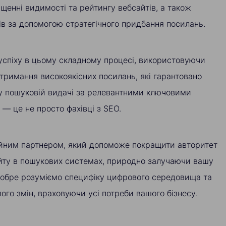
ищенні видимості та рейтингу вебсайтів, а також
ів за допомогою стратегічного придбання посилань.
успіху в цьому складному процесі, використовуючи
тримання високоякісних посилань, які гарантовано
у пошуковій видачі за релевантними ключовими
— це не просто фахівці з SEO.
ійним партнером, який допоможе покращити авторитет
йту в пошукових системах, природно залучаючи вашу
добре розуміємо специфіку цифрового середовища та
його змін, враховуючи усі потреби вашого бізнесу.