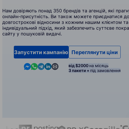
Нам довіряють понад 350 брендів та агенцій, які пра
онлайн-присутність. Ви також можете приєднатися до
довгострокові відносини з кожним нашим клієнтом т
індивідуальний підхід, який забезпечить суттєве пок
сайту у пошуковій видачі.
Запустити кампанію
Переглянути ціни
Contact us in Messenger
Contact us in WhatsApp
Contact us in Telegram
Contact us in Linkedin
Contact us by email
від $2000
на місяць
3 пакети +
під замовлення