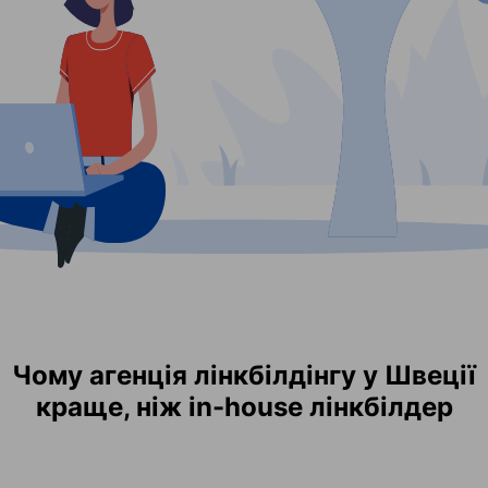
Чому агенція лінкбілдінгу у Швеції
краще, ніж in-house лінкбілдер