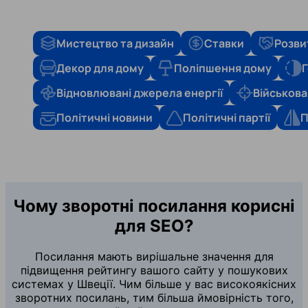
Мистецтво та дизайн
Ставки
Розви
Декор для дому
Поліпшення дому
Г
Відновлювані джерела енергії
Військова
Політичні новини
Політичні партії
П
Чому зворотні посилання корисні
для SEO?
Посилання мають вирішальне значення для
підвищення рейтингу вашого сайту у пошукових
системах у Швеції. Чим більше у вас високоякісних
зворотних посилань, тим більша ймовірність того,