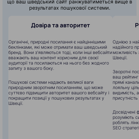
що ваш шведський сайт ранжуватиметься вище в
результатах пошукової системи.
Довіра та авторитет
Р
Органічні, природні посилання є найціннішими
Однією з на
беклінками, які може отримати ваш шведський
надійного п
бренд. Вони з'являються тоді, коли інші вебсайти
можливість 
вважають ваш контент корисним для своєї
Швеції.
аудиторії та посилаються на нього без жодного
запиту з вашого боку.
Зворотні по
ваш рейтинг
Пошукові системи надають великої ваги
прямі канали
природним зворотним посиланням, що може
лояльну ціл
суттєво підвищити авторитет вашого вебсайту і
видимість, 
покращити позиції у пошукових результатах у
присутність 
Швеції.
Досвідчені ф
розуміють с
роблять лін
SEO стратегі