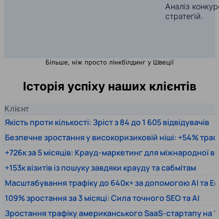
Аналіз конкуре
стратегій.
Більше, ніж просто лінкбілдинг у Швеції
Історія успіху наших клієнтів
Клієнт
Якість проти кількості: Зріст з 84 до 1 605 відвідувачів
Безпечне зростання у високоризиковій ніші: +54% траф
+726к за 5 місяців: Крауд-маркетинг для міжнародної 
+153к візитів із пошуку завдяки крауду та сабмітам
Масштабування трафіку до 640к+ за допомогою AI та En
109% зростання за 3 місяці: Сила точного SEO та AI
Зростання трафіку американського SaaS-стартапу на 1