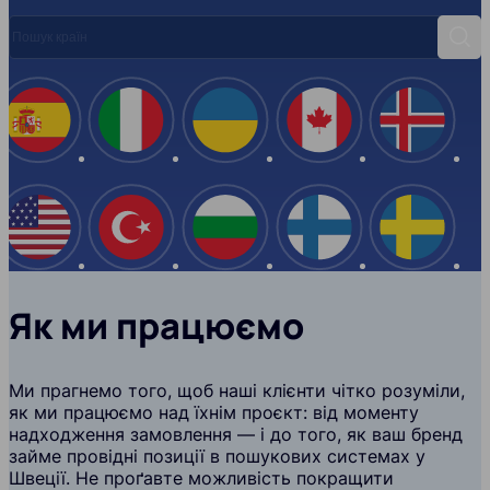
Пошук країн
Пош
Іспанія
Італія
Україна
Канада
Ісланд
США
Туреччина
Болгарія
Фінляндія
Швеці
Як ми працюємо
Ми прагнемо того, щоб наші клієнти чітко розуміли,
як ми працюємо над їхнім проєкт: від моменту
надходження замовлення — і до того, як ваш бренд
займе провідні позиції в пошукових системах у
Швеції. Не проґавте можливість покращити