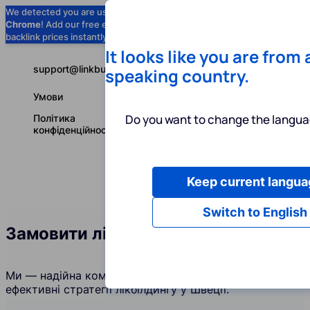
We detected you are using
Google
Chrome
! Add our free extension to check
Add to Chrome (Free) →
backlink prices instantly as you browse.
It looks like you are from
support@linkbuilder.com
speaking country.
Умови
Do you want to change the langua
Політика
конфіденційності
Keep current langua
Послуги
І
Українська
Switch to English
Замовити лінкбілдинг у Швеції
Ми — надійна компанія, яка створює та підтримує
ефективні стратегії лікбілдингу у Швеції.