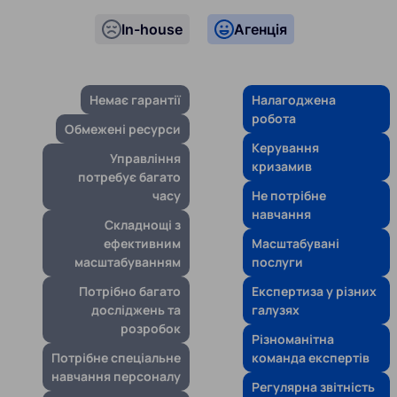
In-house
Агенція
Немає гарантії
Налагоджена
робота
Обмежені ресурси
Керування
Управління
кризамив
потребує багато
часу
Не потрібне
навчання
Складнощі з
ефективним
Масштабувані
масштабуванням
послуги
Потрібно багато
Експертиза у різних
досліджень та
галузях
розробок
Різноманітна
Потрібне спеціальне
команда експертів
навчання персоналу
Регулярна звітність