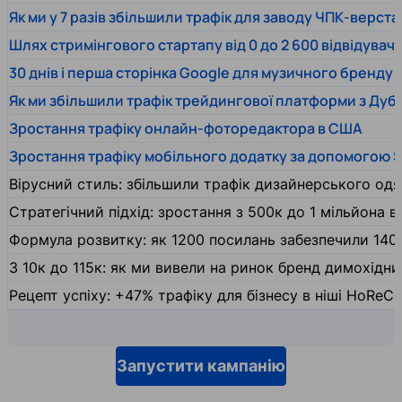
Як ми у 7 разів збільшили трафік для заводу ЧПК-верста
Шлях стримінгового стартапу від 0 до 2 600 відвідувачів
30 днів і перша сторінка Google для музичного бренду
Як ми збільшили трафік трейдингової платформи з Дуб
Зростання трафіку онлайн-фоторедактора в США
Зростання трафіку мобільного додатку за допомогою 
Вірусний стиль: збільшили трафік дизайнерського одяг
Стратегічний підхід: зростання з 500к до 1 мільйона ві
Формула розвитку: як 1200 посилань забезпечили 140
З 10к до 115к: як ми вивели на ринок бренд димохідн
Рецепт успіху: +47% трафіку для бізнесу в ніші HoReCa
Запустити кампанію