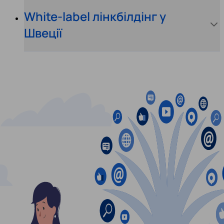
White-label лінкбілдінг у
Швеції