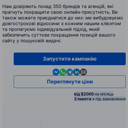
Нам довіряють понад 350 брендів та агенцій, які
прагнуть покращити свою онлайн-присутність. Ви
також можете приєднатися до них: ми вибудовуємо
довгострокові відносини з кожним нашим клієнтом
та пропагуємо індивідуальний підхід, який
забезпечить суттєве покращення позицій вашого
сайту у пошуковій видачі.
Запустити кампанію
Contact us in Messenger
Contact us in WhatsApp
Contact us in Telegram
Contact us in Linkedin
Contact us by email
Переглянути ціни
від $2000
на місяць
3 пакети +
під замовлення