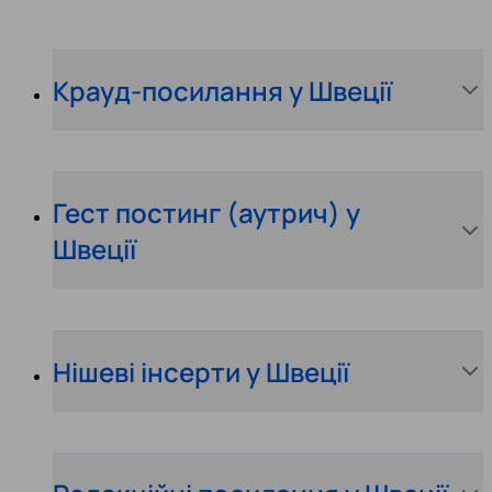
Крауд-посилання у Швеції
Гест постинг (аутрич) у
Швеції
Нішеві інсерти у Швеції