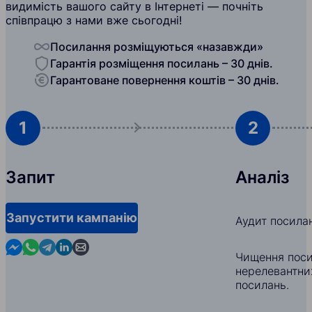
видимість вашого сайту в Інтернеті — почніть
співпрацю з нами вже сьогодні!
Посилання розміщуються «назавжди»
Гарантія розміщення посилань – 30 днів.
Гарантоване повернення коштів – 30 днів.
1
2
Запит
Аналіз
Запустити кампанію
Аудит посила
Contact us in Messenger
Contact us in WhatsApp
Contact us in Telegram
Contact us in Linkedin
Contact us by email
Чищення поси
нерелевантни
посилань.