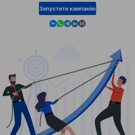
Запустити кампанію
Contact us in Messenger
Contact us in WhatsApp
Contact us in Telegram
Contact us in Linkedin
Contact us by email