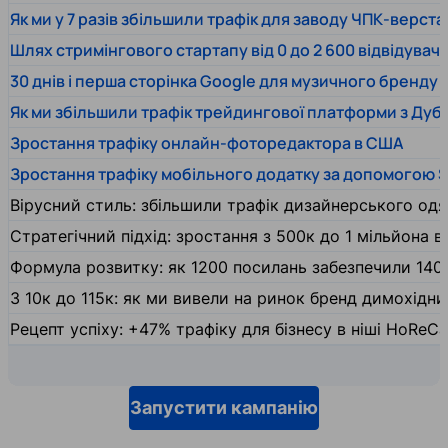
Як ми у 7 разів збільшили трафік для заводу ЧПК-верста
Шлях стримінгового стартапу від 0 до 2 600 відвідувачів
30 днів і перша сторінка Google для музичного бренду
Як ми збільшили трафік трейдингової платформи з Дуб
Зростання трафіку онлайн-фоторедактора в США
Зростання трафіку мобільного додатку за допомогою 
Вірусний стиль: збільшили трафік дизайнерського одяг
Стратегічний підхід: зростання з 500к до 1 мільйона ві
Формула розвитку: як 1200 посилань забезпечили 140
З 10к до 115к: як ми вивели на ринок бренд димохідн
Рецепт успіху: +47% трафіку для бізнесу в ніші HoReCa
Запустити кампанію