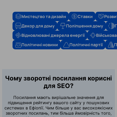
Мистецтво та дизайн
Ставки
Розви
Декор для дому
Поліпшення дому
Г
Відновлювані джерела енергії
Військова
Політичні новини
Політичні партії
П
Чому зворотні посилання корисні
для SEO?
Посилання мають вирішальне значення для
підвищення рейтингу вашого сайту у пошукових
системах в Ефіопії. Чим більше у вас високоякісних
зворотних посилань, тим більша ймовірність того,