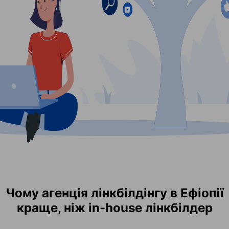
Чому агенція лінкбілдінгу в Ефіопії
краще, ніж in-house лінкбілдер