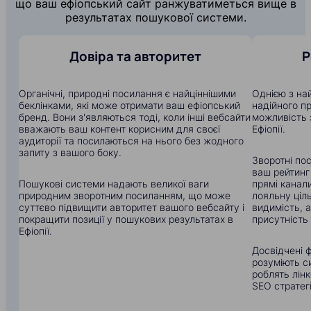
що ваш ефіопський сайт ранжуватиметься вище в
результатах пошукової системи.
Довіра та авторитет
Р
Органічні, природні посилання є найціннішими
Однією з на
беклінками, які може отримати ваш ефіопський
надійного п
бренд. Вони з'являються тоді, коли інші вебсайти
можливість 
вважають ваш контент корисним для своєї
Ефіопії.
аудиторії та посилаються на нього без жодного
запиту з вашого боку.
Зворотні по
ваш рейтинг
Пошукові системи надають великої ваги
прямі канали
природним зворотним посиланням, що може
лояльну ціл
суттєво підвищити авторитет вашого вебсайту і
видимість, 
покращити позиції у пошукових результатах в
присутність 
Ефіопії.
Досвідчені фа
розуміють с
роблять лін
SEO стратегі