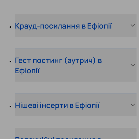
Крауд-посилання в Ефіопії
Гест постинг (аутрич) в
Ефіопії
Нішеві інсерти в Ефіопії