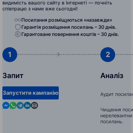
видимість вашого сайту в Інтернеті — почніть
співпрацю з нами вже сьогодні!
Посилання розміщуються «назавжди»
Гарантія розміщення посилань – 30 днів.
Гарантоване повернення коштів – 30 днів.
1
2
Запит
Аналіз
Запустити кампанію
Аудит посила
Contact us in Messenger
Contact us in WhatsApp
Contact us in Telegram
Contact us in Linkedin
Contact us by email
Чищення поси
нерелевантни
посилань.