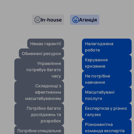
In-house
Агенція
Немає гарантії
Налагоджена
робота
Обмежені ресурси
Керування
Управління
кризамив
потребує багато
часу
Не потрібне
навчання
Складнощі з
ефективним
Масштабувані
масштабуванням
послуги
Потрібно багато
Експертиза у різних
досліджень та
галузях
розробок
Різноманітна
Потрібне спеціальне
команда експертів