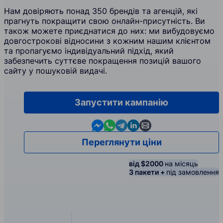
Нам довіряють понад 350 брендів та агенцій, які
прагнуть покращити свою онлайн-присутність. Ви
також можете приєднатися до них: ми вибудовуємо
довгострокові відносини з кожним нашим клієнтом
та пропагуємо індивідуальний підхід, який
забезпечить суттєве покращення позицій вашого
сайту у пошуковій видачі.
Запустити кампанію
Contact us in Messenger
Contact us in WhatsApp
Contact us in Telegram
Contact us in Linkedin
Contact us by email
Переглянути ціни
від $2000
на місяць
3 пакети +
під замовлення