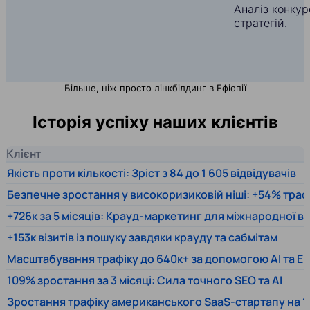
Аналіз конкуре
стратегій.
Більше, ніж просто лінкбілдинг в Ефіопії
Історія успіху наших клієнтів
Клієнт
Якість проти кількості: Зріст з 84 до 1 605 відвідувачів
Безпечне зростання у високоризиковій ніші: +54% траф
+726к за 5 місяців: Крауд-маркетинг для міжнародної 
+153к візитів із пошуку завдяки крауду та сабмітам
Масштабування трафіку до 640к+ за допомогою AI та En
109% зростання за 3 місяці: Сила точного SEO та AI
Зростання трафіку американського SaaS-стартапу на 1