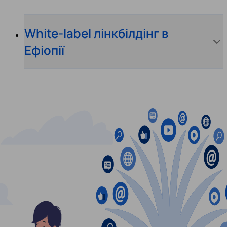
White-label лінкбілдінг в
Ефіопії