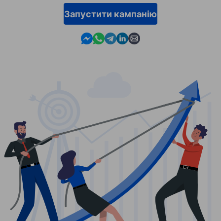
Запустити кампанію
Contact us in Messenger
Contact us in WhatsApp
Contact us in Telegram
Contact us in Linkedin
Contact us by email