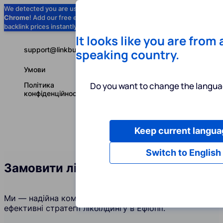
We detected you are using
Google
Chrome
! Add our free extension to check
Add to Chrome (Free) →
backlink prices instantly as you browse.
It looks like you are from
support@linkbuilder.com
speaking country.
Умови
Do you want to change the langua
Політика
конфіденційності
Keep current langua
Послуги
І
Українська
Switch to English
Замовити лінкбілдинг в Ефіопії
Ми — надійна компанія, яка створює та підтримує
ефективні стратегії лікбілдингу в Ефіопії.