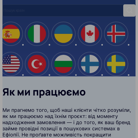
Пошук країн
Пош
Іспанія
Італія
Україна
Канада
Ісланд
США
Туреччина
Болгарія
Фінляндія
Швеці
Як ми працюємо
Ми прагнемо того, щоб наші клієнти чітко розуміли,
як ми працюємо над їхнім проєкт: від моменту
надходження замовлення — і до того, як ваш бренд
займе провідні позиції в пошукових системах в
Ефіопії. Не проґавте можливість покращити