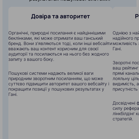
Довіра та авторитет
Р
Органічні, природні посилання є найціннішими
Однією з на
беклінками, які може отримати ваш ганський
надійного п
бренд. Вони з'являються тоді, коли інші вебсайти
можливість 
вважають ваш контент корисним для своєї
Гані.
аудиторії та посилаються на нього без жодного
запиту з вашого боку.
Зворотні по
ваш рейтинг
Пошукові системи надають великої ваги
прямі канали
природним зворотним посиланням, що може
лояльну ціл
суттєво підвищити авторитет вашого вебсайту і
видимість, 
покращити позиції у пошукових результатах у
присутність 
Гані.
Досвідчені ф
силу рефера
лінкбілдінг
стратегій.