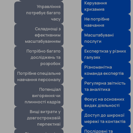
Керування
Управління
кризамив
потребує багато
часу
Не потрібне
навчання
Складнощі з
ефективним
Масштабувані
масштабуванням
послуги
Потрібно багато
Експертиза у різних
досліджень та
галузях
розробок
Різноманітна
Потрібне спеціальне
команда експертів
навчання персоналу
Регулярна звітність
Потенціал
та аналітика
вигоряння чи
Фокус на основних
плинності кадрів
видах діяльності
Вищі витрати у
Доступ до широкої
довгостроковій
мережі та контактів
перпективі
Послідовні та