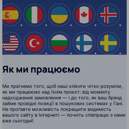
Іспанія
Італія
Україна
Канада
Ісланд
США
Туреччина
Болгарія
Фінляндія
Швеці
Як ми працюємо
Ми прагнемо того, щоб наші клієнти чітко розуміли,
як ми працюємо над їхнім проєкт: від моменту
надходження замовлення — і до того, як ваш бренд
займе провідні позиції в пошукових системах у Гані.
Не проґавте можливість покращити видимість
вашого сайту в Інтернеті — почніть співпрацю з нами
вже сьогодні!