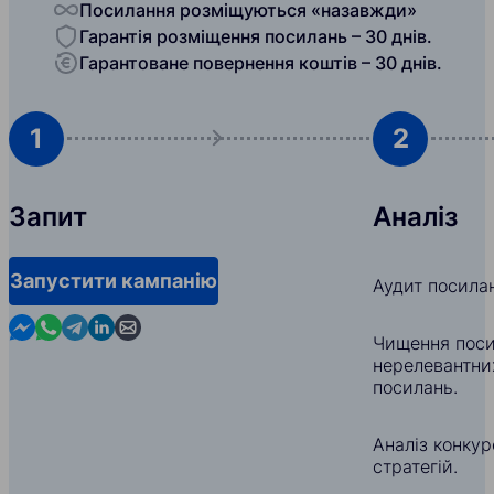
Посилання розміщуються «назавжди»
Гарантія розміщення посилань – 30 днів.
Гарантоване повернення коштів – 30 днів.
1
2
Запит
Аналіз
Запустити кампанію
Аудит посила
Contact us in Messenger
Contact us in WhatsApp
Contact us in Telegram
Contact us in Linkedin
Contact us by email
Чищення поси
нерелевантни
посилань.
Аналіз конкуре
стратегій.