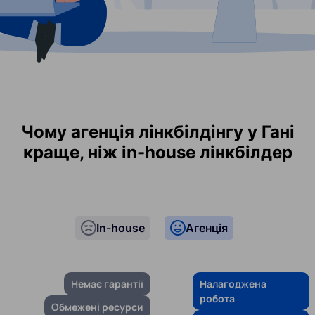
Чому агенція лінкбілдінгу у Гані
краще, ніж in-house лінкбілдер
In-house
Агенція
Немає гарантії
Налагоджена
робота
Обмежені ресурси