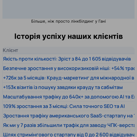
Більше, ніж просто лінкбілдинг у Гані
Історія успіху наших клієнтів
Клієнт
Якість проти кількості: Зріст з 84 до 1 605 відвідувачів
Безпечне зростання у високоризиковій ніші: +54% траф
+726к за 5 місяців: Крауд-маркетинг для міжнародної 
+153к візитів із пошуку завдяки крауду та сабмітам
Масштабування трафіку до 640к+ за допомогою AI та En
109% зростання за 3 місяці: Сила точного SEO та AI
Зростання трафіку американського SaaS-стартапу на 1
Як ми у 7 разів збільшили трафік для заводу ЧПК-верста
Шлях стримінгового стартапу від 0 до 2 600 відвідувачів