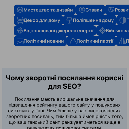
Мистецтво та дизайн
Ставки
Розви
Декор для дому
Поліпшення дому
Г
Відновлювані джерела енергії
Військова
Політичні новини
Політичні партії
П
Чому зворотні посилання корисні
для SEO?
Посилання мають вирішальне значення для
підвищення рейтингу вашого сайту у пошукових
системах у Гані. Чим більше у вас високоякісних
зворотних посилань, тим більша ймовірність того,
що ваш ганський сайт ранжуватиметься вище в
результатах пошукової системи.