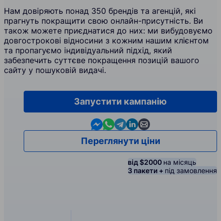
Нам довіряють понад 350 брендів та агенцій, які
прагнуть покращити свою онлайн-присутність. Ви
також можете приєднатися до них: ми вибудовуємо
довгострокові відносини з кожним нашим клієнтом
та пропагуємо індивідуальний підхід, який
забезпечить суттєве покращення позицій вашого
сайту у пошуковій видачі.
Запустити кампанію
Contact us in Messenger
Contact us in WhatsApp
Contact us in Telegram
Contact us in Linkedin
Contact us by email
Переглянути ціни
від $2000
на місяць
3 пакети +
під замовлення