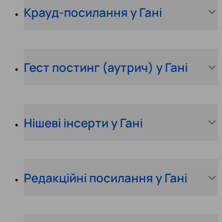
Крауд-посилання у Гані
Гест постинг (аутрич) у Гані
Нішеві інсерти у Гані
Редакційні посилання у Гані