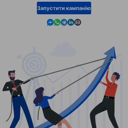
Запустити кампанію
Contact us in Messenger
Contact us in WhatsApp
Contact us in Telegram
Contact us in Linkedin
Contact us by email