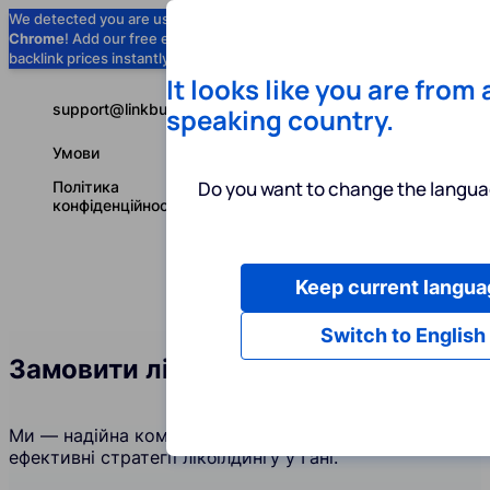
We detected you are using
Google
Chrome
! Add our free extension to check
Add to Chrome (Free) →
backlink prices instantly as you browse.
It looks like you are from
support@linkbuilder.com
speaking country.
Умови
Do you want to change the langua
Політика
конфіденційності
Keep current langua
Послуги
І
Українська
Switch to English
Замовити лінкбілдинг у Гані
Ми — надійна компанія, яка створює та підтримує
ефективні стратегії лікбілдингу у Гані.