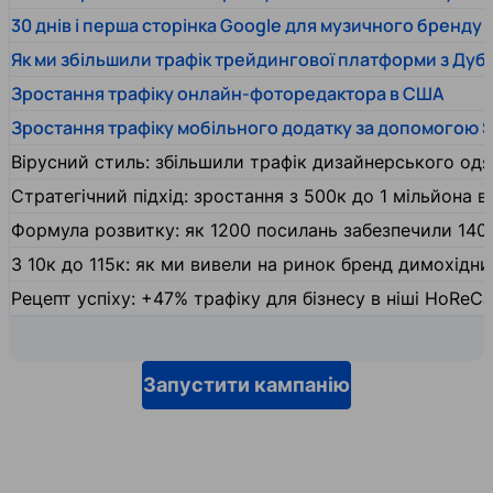
30 днів і перша сторінка Google для музичного бренду
Як ми збільшили трафік трейдингової платформи з Дуб
Зростання трафіку онлайн-фоторедактора в США
Зростання трафіку мобільного додатку за допомогою 
Вірусний стиль: збільшили трафік дизайнерського одяг
Стратегічний підхід: зростання з 500к до 1 мільйона ві
Формула розвитку: як 1200 посилань забезпечили 140
З 10к до 115к: як ми вивели на ринок бренд димохідн
Рецепт успіху: +47% трафіку для бізнесу в ніші HoReCa
Запустити кампанію