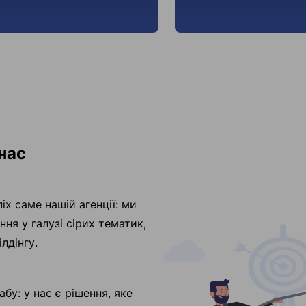
нас
іх саме нашій агенції: ми
ння у галузі сірих тематик,
лдінгу.
у: у нас є рішення, яке