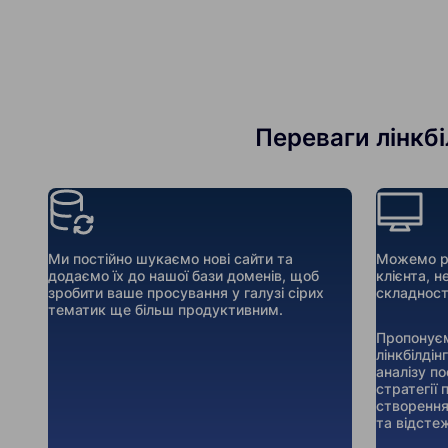
Переваги лінкбі
Ми постійно шукаємо нові сайти та
Можемо ре
додаємо їх до нашої бази доменів, щоб
клієнта, н
зробити ваше просування у галузі сірих
складност
тематик ще більш продуктивним.
Пропонуєм
лінкбілдін
аналізу п
стратегії
створення
та відсте