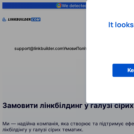
We detected you are using
Google 
It look
support@linkbuilder.com
Умови
Політика конфіденційності
Ke
Замовити лінкбілдинг у галузі сіри
Ми — надійна компанія, яка створює та підтримує ефек
лікбілдінгу у галузі сірих тематик.