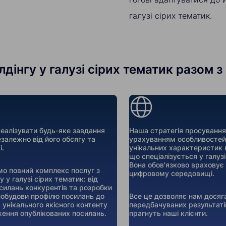
галузі сірих тематик.
лдінгу у галузі сірих тематик разом з 
алізувати будь-яке завдання
Наша стратегія просування
езалежно від його обсягу та
урахуванням особливостей 
і.
унікальних характеристик 
що спеціалізується у галузі
Вона обов'язково враховує 
о повний комплекс послуг з
цифровому середовищі.
гу у галузі сірих тематик: від
осилань конкурентів та розробки
 побудови профілю посилань до
Все це дозволяє нам досяг
 унікального якісного контенту
передбачуваних результаті
ження опублікованих посилань.
прагнуть наші клієнти.