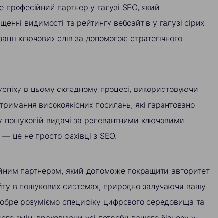
це професійний партнер у галузі SEO, який
ищенні видимості та рейтингу вебсайтів у галузі сірих
зації ключових слів за допомогою стратегічного
успіху в цьому складному процесі, використовуючи
тримання високоякісних посилань, які гарантовано
у пошуковій видачі за релевантними ключовими
— це не просто фахівці з SEO.
ійним партнером, який допоможе покращити авторитет
йту в пошукових системах, природно залучаючи вашу
добре розуміємо специфіку цифрового середовища та
його змін, враховуючи усі потреби вашого бізнесу у