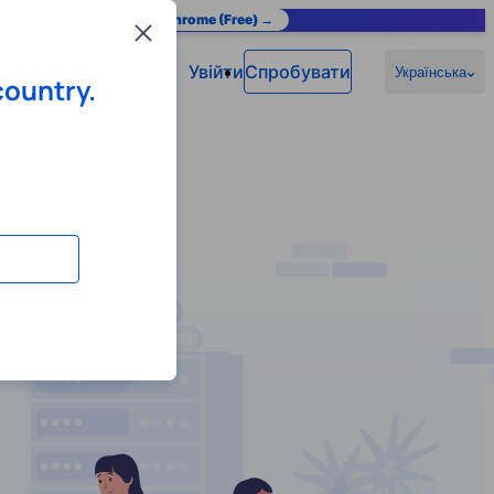
as you browse.
Add to Chrome (Free) →
Close
Увійти
Спробувати
Українська
country.