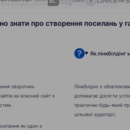
но знати про створення посилань у г
Як лінкбілдінг
мання зворотних
Лінкбілдінг є обов'язко
айтів на власний сайт з
допомагає досягти успіх
стем.
практично будь-який пр
цільової аудиторії.
осилання як один з