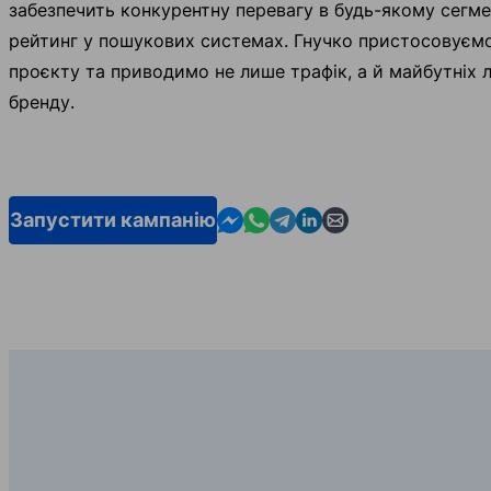
забезпечить конкурентну перевагу в будь-якому сегме
рейтинг у пошукових системах. Гнучко пристосовуєм
проєкту та приводимо не лише трафік, а й майбутніх 
бренду.
Contact us in Messenger
Contact us in WhatsApp
Contact us in Telegram
Contact us in Linkedin
Contact us by email
Запустити кампанію