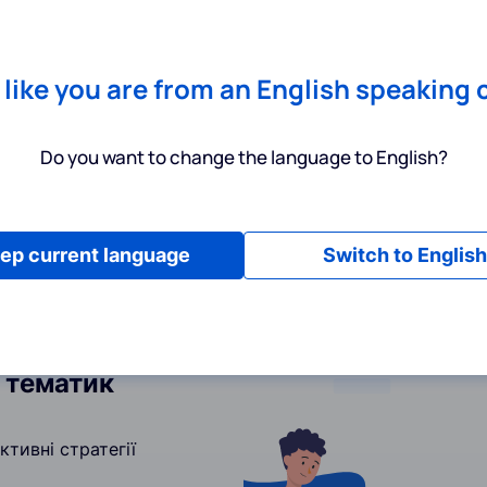
Chrome
! Add our free extension to check backlink prices instantly 
Послуги
Інструменти
Тарифи
Ресурси
Допомога
s like you are from an English speaking 
Do you want to change the language to English?
ep current language
Switch to English
х тематик
тивні стратегії