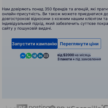
Нам довіряють понад 350 брендів та агенцій, які пра
онлайн-присутність. Ви також можете приєднатися до
довгострокові відносини з кожним нашим клієнтом т
індивідуальний підхід, який забезпечить суттєве пок
сайту у пошуковій видачі.
Запустити кампанію
Переглянути ціни
Contact us in Messenger
Contact us in WhatsApp
Contact us in Telegram
Contact us in Linkedin
Contact us by email
від $2000
на місяць
3 пакети +
під замовлення