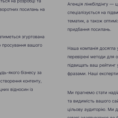
ється на розробці та
Агенція лінкбілдінгу — 
зворотних посилань на
спеціалізується на підв
тематик, а також оптимі
придбання посилань.
атиметься згуртована
ію просування вашого
Наша компанія досягла 
перевірені методи для о
підвищать ваш рейтинг 
удь-якого бізнесу за
фразами. Наші експерти 
 створення контенту,
них відносин із
Ми прагнемо стати над
та видимість вашого са
цільову аудиторію. Ми 
готові адаптуватися до 