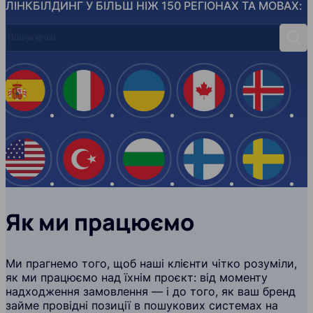
ЛІНКБІЛДИНГ У БІЛЬШ НІЖ 150 РЕГІОНАХ ТА МОВАХ:
Пошук країн
Пош
Іспанія
Італія
Україна
Канада
Ісланд
США
Туреччина
Болгарія
Фінляндія
Швеці
Як ми працюємо
Ми прагнемо того, щоб наші клієнти чітко розуміли,
як ми працюємо над їхнім проєкт: від моменту
надходження замовлення — і до того, як ваш бренд
займе провідні позиції в пошукових системах на