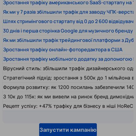
Зростання трафіку американського SaaS-стартапу на 1
Як ми у 7 разів збільшили трафік для заводу ЧПК-верста
Шлях стримінгового стартапу від 0 до 2 600 відвідувачів
30 днів і перша сторінка Google для музичного бренду
Як ми збільшили трафік трейдингової платформи з Дуб
Зростання трафіку онлайн-фоторедактора в США
Зростання трафіку мобільного додатку за допомогою 
Вірусний стиль: збільшили трафік дизайнерського одяг
Стратегічний підхід: зростання з 500к до 1 мільйона ві
Формула розвитку: як 1200 посилань забезпечили 140
З 10к до 115к: як ми вивели на ринок бренд димохідн
Рецепт успіху: +47% трафіку для бізнесу в ніші HoReCa
Запустити кампанію