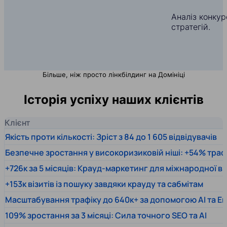
Аналіз конкуре
стратегій.
Більше, ніж просто лінкбілдинг на Домініці
Історія успіху наших клієнтів
Клієнт
Якість проти кількості: Зріст з 84 до 1 605 відвідувачів
Безпечне зростання у високоризиковій ніші: +54% траф
+726к за 5 місяців: Крауд-маркетинг для міжнародної 
+153к візитів із пошуку завдяки крауду та сабмітам
Масштабування трафіку до 640к+ за допомогою AI та En
109% зростання за 3 місяці: Сила точного SEO та AI