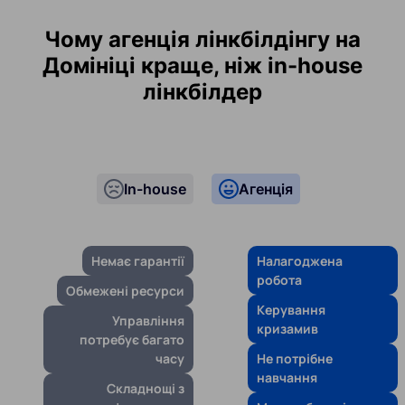
Чому агенція лінкбілдінгу на
Домініці краще, ніж in-house
лінкбілдер
In-house
Агенція
Немає гарантії
Налагоджена
робота
Обмежені ресурси
Керування
Управління
кризамив
потребує багато
часу
Не потрібне
навчання
Складнощі з