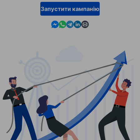
Запустити кампанію
Contact us in Messenger
Contact us in WhatsApp
Contact us in Telegram
Contact us in Linkedin
Contact us by email