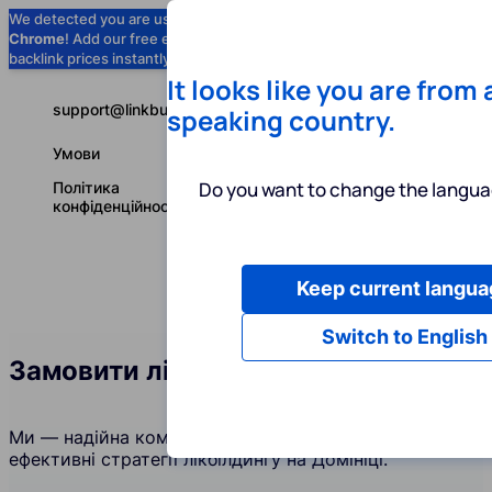
We detected you are using
Google
Chrome
! Add our free extension to check
Add to Chrome (Free) →
backlink prices instantly as you browse.
It looks like you are from
support@linkbuilder.com
speaking country.
Умови
Do you want to change the langua
Політика
конфіденційності
Keep current langua
Послуги
І
Українська
Switch to English
Замовити лінкбілдинг на Домініці
Ми — надійна компанія, яка створює та підтримує
ефективні стратегії лікбілдингу на Домініці.