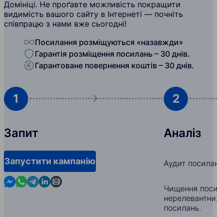
Домініці. Не проґавте можливість покращити
видимість вашого сайту в Інтернеті — почніть
співпрацю з нами вже сьогодні!
Посилання розміщуються «назавжди»
Гарантія розміщення посилань – 30 днів.
Гарантоване повернення коштів – 30 днів.
1
2
Запит
Аналіз
Запустити кампанію
Аудит посила
Contact us in Messenger
Contact us in WhatsApp
Contact us in Telegram
Contact us in Linkedin
Contact us by email
Чищення поси
нерелевантни
посилань.