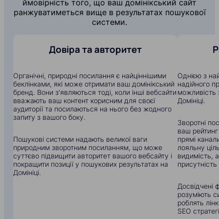
ймовірність того, що ваш домінікський сайт
ранжуватиметься вище в результатах пошукової
системи.
Довіра та авторитет
Р
Органічні, природні посилання є найціннішими
Однією з на
беклінками, які може отримати ваш домінікський
надійного п
бренд. Вони з'являються тоді, коли інші вебсайти
можливість 
вважають ваш контент корисним для своєї
Домініці.
аудиторії та посилаються на нього без жодного
запиту з вашого боку.
Зворотні по
ваш рейтинг
Пошукові системи надають великої ваги
прямі канали
природним зворотним посиланням, що може
лояльну ціл
суттєво підвищити авторитет вашого вебсайту і
видимість, 
покращити позиції у пошукових результатах на
присутність 
Домініці.
Досвідчені ф
розуміють с
роблять лін
SEO стратегі