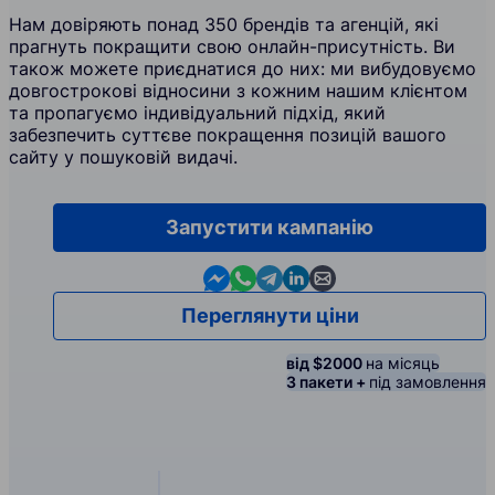
Нам довіряють понад 350 брендів та агенцій, які
прагнуть покращити свою онлайн-присутність. Ви
також можете приєднатися до них: ми вибудовуємо
довгострокові відносини з кожним нашим клієнтом
та пропагуємо індивідуальний підхід, який
забезпечить суттєве покращення позицій вашого
сайту у пошуковій видачі.
Запустити кампанію
Contact us in Messenger
Contact us in WhatsApp
Contact us in Telegram
Contact us in Linkedin
Contact us by email
Переглянути ціни
від $2000
на місяць
3 пакети +
під замовлення