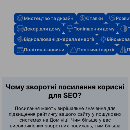
Мистецтво та дизайн
Ставки
Розви
Декор для дому
Поліпшення дому
Г
Відновлювані джерела енергії
Військова
Політичні новини
Політичні партії
П
Чому зворотні посилання корисні
для SEO?
Посилання мають вирішальне значення для
підвищення рейтингу вашого сайту у пошукових
системах на Домініці. Чим більше у вас
високоякісних зворотних посилань, тим більша