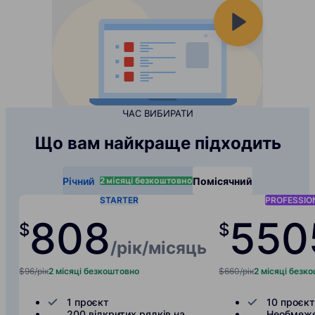
ЧАС ВИБИРАТИ
Що вам найкраще підходить
2 місяці безкоштовно
Річний
Помісячний
STARTER
PROFESSIO
80
8
550
$
$
/рік
/місяць
$96/рік
2 місяці безкоштовно
$660/рік
2 місяці безк
1 проєкт
10 проєкт
200 відкритих рядків на
Необмеже