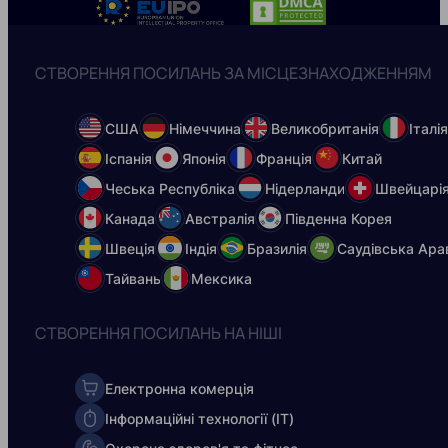
СТВОРЕННЯ ПОСИЛАНЬ ЗА МІСЦЕЗНАХОДЖЕННЯМ
США
Німеччина
Великобританія
Італі
Іспанія
Японія
Франція
Китай
Чеська Республіка
Нідерланди
Швейцарі
Канада
Австралія
Південна Корея
Швеція
Індія
Бразилія
Саудівська Ара
Тайвань
Мексика
СТВОРЕННЯ ПОСИЛАНЬ НА НІШІ
Електронна комерція
Інформаційні технології (ІТ)