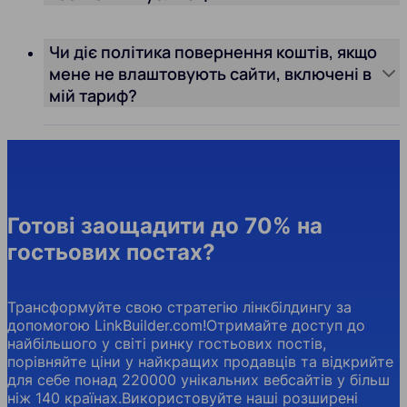
Чи діє політика повернення коштів, якщо
мене не влаштовують сайти, включені в
мій тариф?
Готові заощадити до 70% на
гостьових постах?
Трансформуйте свою стратегію лінкбілдингу за
допомогою LinkBuilder.com!Отримайте доступ до
найбільшого у світі ринку гостьових постів,
порівняйте ціни у найкращих продавців та відкрийте
для себе понад 220000 унікальних вебсайтів у більш
ніж 140 країнах.Використовуйте наші розширені