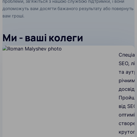
проблеми, зв'яжіться з нашою службою підтримки, і вони
допоможуть вам досягти бажаного результату або повернуть
вам гроші.
Ми - ваші колеги
Спеціал
SEO, лі
та аутр
річним
досвід
Пройшо
від SEO
оптимі
створе
крутог