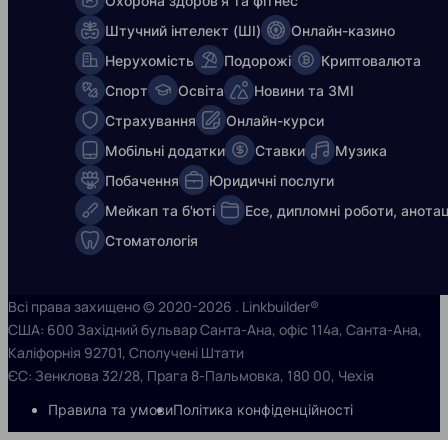
Охорона здоров'я та фітнес
Штучний інтелект (ШІ)
Онлайн-казино
Нерухомість
Подорожі
Криптовалюта
Спорт
Освіта
Новини та ЗМІ
Страхування
Онлайн-курси
Мобільні додатки
Ставки
Музика
Побачення
Юридичні послуги
Мейкап та б'юті
Есе, дипломні роботи, анотац
Стоматологія
Всі права захищено © 2020-2026 . Linkbuilder®
США: 600 Західний бульвар Санта-Ана, офіс 114a, Санта-Ана,
Каліфорнія 92701, Сполучені Штати
ЄС: Зенклова 32/28, Прага 8-Пальмовка, 180 00, Чехія
Правила та умови
Політика конфіденційності