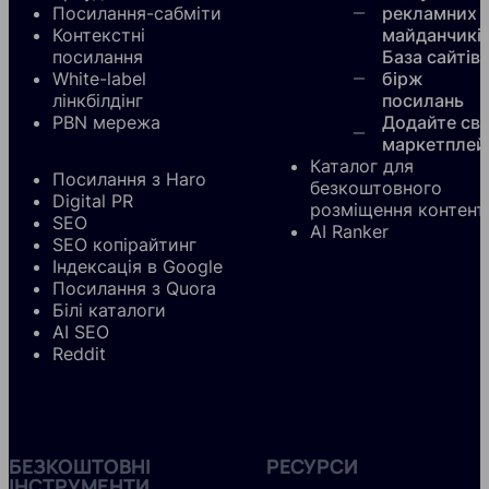
Посилання-сабміти
рекламних
Контекстні
майданчикі
посилання
База сайтів
White-label
бірж
лінкбілдінг
посилань
PBN мережа
Додайте сві
маркетплей
Каталог для
Посилання з Haro
безкоштовного
Digital PR
розміщення контент
SEO
AI Ranker
SEO копірайтинг
Індексація в Google
Посилання з Quora
Білі каталоги
AI SEO
Reddit
БЕЗКОШТОВНІ
РЕСУРСИ
ІНСТРУМЕНТИ