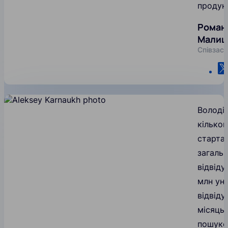
продук
Роман
Малиш
Співзас
Володі
кільком
старта
загаль
відвіду
млн ун
відвіду
місяць 
пошуко