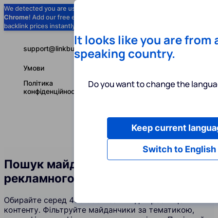
We detected you are using
Google
Chrome
! Add our free extension to check
Add to Chrome (Free) →
backlink prices instantly as you browse.
It looks like you are from
support@linkbuilder.com
speaking country.
Умови
Do you want to change the langua
Політика
конфіденційності
Keep current langua
Послуги
І
Українська
Switch to English
Пошук майданчиків для
рекламного контенту
Обирайте серед 400 000+ сайтів для розміщення
контенту. Фільтруйте майданчики за тематикою,