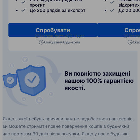
проєкт
відкритих
До 200 рядків за експорт
До 20 000
Спробувати
Спро
Безпечні платежі
30 днів
Безпеч
Скасування будь-коли
Скас
Ви повністю захищені
нашою 100% гарантією
якості.
Якщо з якої-небудь причини вам не подобається наш сервіс,
ви можете отримати повне повернення коштів в будь-який
час протягом 30 днів після покупки. Якщо у вас є будь-які