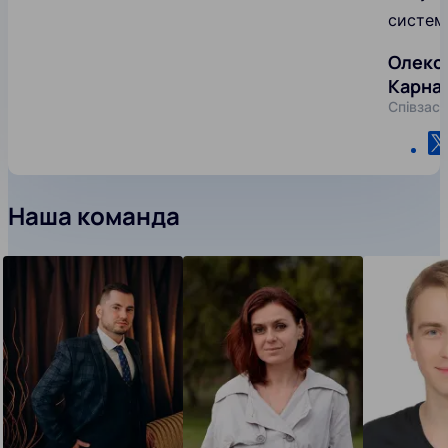
систем
Олекс
Карна
Співзас
Наша команда