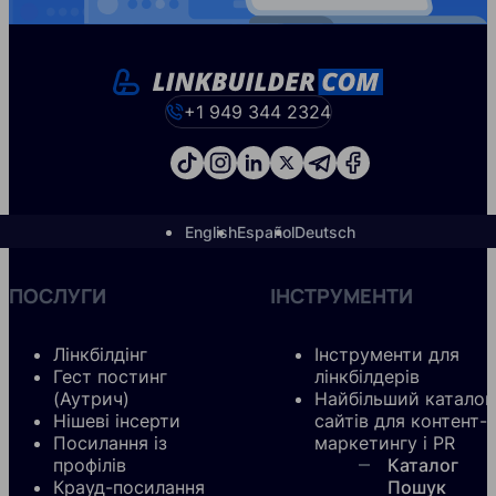
+1 949 344 2324
English
Español
Deutsch
ПОСЛУГИ
ІНСТРУМЕНТИ
Лінкбілдінг
Інструменти для
Гест постинг
лінкбілдерів
(Аутрич)
Найбільший каталог
Нішеві інсерти
сайтів для контент-
Посилання із
маркетингу і PR
профілів
Каталог
Крауд-посилання
Пошук