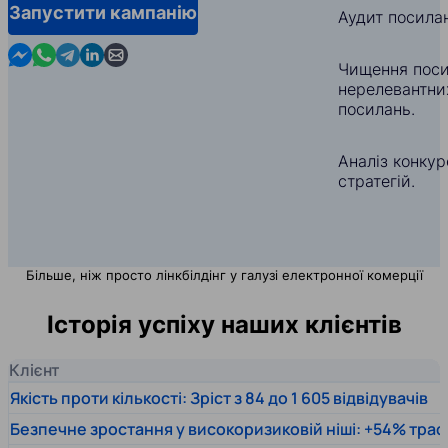
Запустити кампанію
Аудит посила
Contact us in Messenger
Contact us in WhatsApp
Contact us in Telegram
Contact us in Linkedin
Contact us by email
Чищення поси
нерелевантни
посилань.
Аналіз конкуре
стратегій.
Більше, ніж просто лінкбілдінг у галузі електронної комерції
Історія успіху наших клієнтів
Клієнт
Якість проти кількості: Зріст з 84 до 1 605 відвідувачів
Безпечне зростання у високоризиковій ніші: +54% траф