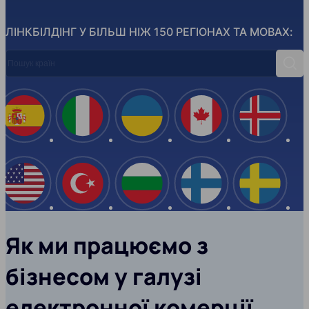
ЛІНКБІЛДІНГ У БІЛЬШ НІЖ 150 РЕГІОНАХ ТА МОВАХ:
Пошук країн
Пош
Іспанія
Італія
Україна
Канада
Ісланд
США
Туреччина
Болгарія
Фінляндія
Швеці
Як ми працюємо з
бізнесом у галузі
електронної комерції