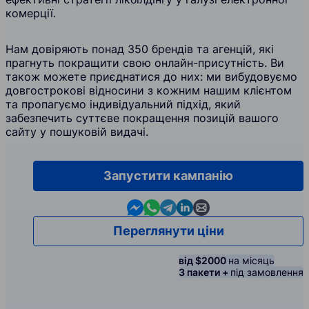
комерції.
Нам довіряють понад 350 брендів та агенцій, які
прагнуть покращити свою онлайн-присутність. Ви
також можете приєднатися до них: ми вибудовуємо
довгострокові відносини з кожним нашим клієнтом
та пропагуємо індивідуальний підхід, який
забезпечить суттєве покращення позицій вашого
сайту у пошуковій видачі.
Запустити кампанію
Contact us in Messenger
Contact us in WhatsApp
Contact us in Telegram
Contact us in Linkedin
Contact us by email
Переглянути ціни
від $2000
на місяць
3 пакети +
під замовлення