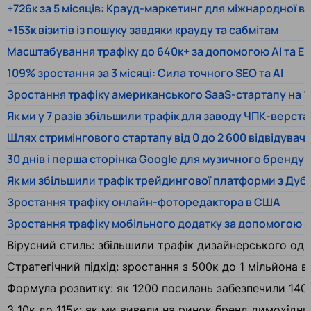
+726к за 5 місяців: Крауд-маркетинг для міжнародної 
+153к візитів із пошуку завдяки крауду та сабмітам
Масштабування трафіку до 640к+ за допомогою AI та En
109% зростання за 3 місяці: Сила точного SEO та AI
Зростання трафіку американського SaaS-стартапу на 1
Як ми у 7 разів збільшили трафік для заводу ЧПК-верста
Шлях стримінгового стартапу від 0 до 2 600 відвідувачів
30 днів і перша сторінка Google для музичного бренду
Як ми збільшили трафік трейдингової платформи з Дуб
Зростання трафіку онлайн-фоторедактора в США
Зростання трафіку мобільного додатку за допомогою 
Вірусний стиль: збільшили трафік дизайнерського одяг
Стратегічний підхід: зростання з 500к до 1 мільйона ві
Формула розвитку: як 1200 посилань забезпечили 140
З 10к до 115к: як ми вивели на ринок бренд димохідн