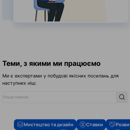
Теми, з якими ми працюємо
Ми є експертами у побудові якісних посилань для
наступних ніш:
Пошук тематик
Пош
Мистецтво та дизайн
Ставки
Розви