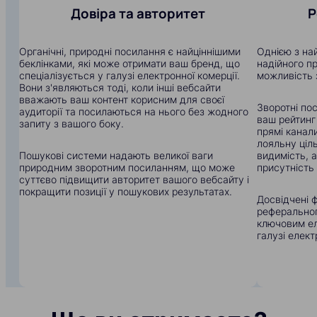
Довіра та авторитет
Р
Органічні, природні посилання є найціннішими
Однією з на
беклінками, які може отримати ваш бренд, що
надійного п
спеціалізується у галузі електронної комерції.
можливість 
Вони з'являються тоді, коли інші вебсайти
вважають ваш контент корисним для своєї
Зворотні по
аудиторії та посилаються на нього без жодного
ваш рейтинг
запиту з вашого боку.
прямі канали
лояльну ціл
Пошукові системи надають великої ваги
видимість, 
природним зворотним посиланням, що може
присутність 
суттєво підвищити авторитет вашого вебсайту і
покращити позиції у пошукових результатах.
Досвідчені ф
реферального
ключовим ел
галузі елект