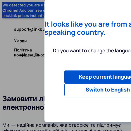
We detected you are using
Google
Chrome
! Add our free extension to check
Add to Chrome (Free) →
backlink prices instantly as you browse.
It looks like you are from
support@linkbuilder.com
speaking country.
Умови
Do you want to change the langua
Політика
конфіденційності
Keep current langua
Послуги
І
Українська
Switch to English
Замовити лінкбілдинг у галузі
електронної комерції
Ми — надійна компанія, яка створює та підтримує
ефективні стратегії лікбілдінгу у галузі електронної