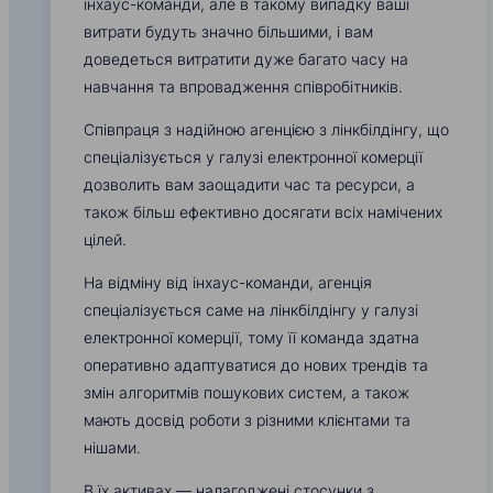
інхаус-команди, але в такому випадку ваші
витрати будуть значно більшими, і вам
доведеться витратити дуже багато часу на
навчання та впровадження співробітників.
Співпраця з надійною агенцією з лінкбілдінгу, що
спеціалізується у галузі електронної комерції
дозволить вам заощадити час та ресурси, а
також більш ефективно досягати всіх намічених
цілей.
На відміну від інхаус-команди, агенція
спеціалізується саме на лінкбілдінгу у галузі
електронної комерції, тому її команда здатна
оперативно адаптуватися до нових трендів та
змін алгоритмів пошукових систем, а також
мають досвід роботи з різними клієнтами та
нішами.
В їх активах — налагоджені стосунки з