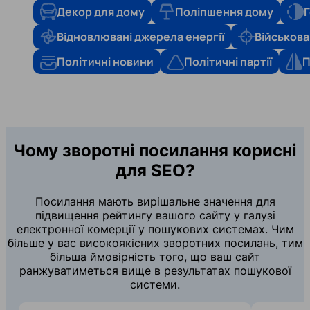
Декор для дому
Поліпшення дому
Г
Відновлювані джерела енергії
Військова
Політичні новини
Політичні партії
П
Чому зворотні посилання корисні
для SEO?
Посилання мають вирішальне значення для
підвищення рейтингу вашого сайту у галузі
електронної комерції у пошукових системах. Чим
більше у вас високоякісних зворотних посилань, тим
більша ймовірність того, що ваш сайт
ранжуватиметься вище в результатах пошукової
системи.