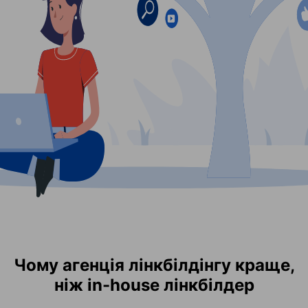
Чому агенція лінкбілдінгу краще,
ніж in-house лінкбілдер