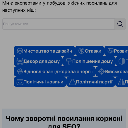
Ми є експертами у побудові якісних посилань для
наступних ніш:
Пошук тематик
Пош
Мистецтво та дизайн
Ставки
Розви
Декор для дому
Поліпшення дому
Г
Відновлювані джерела енергії
Військова
Політичні новини
Політичні партії
П
Чому зворотні посилання корисні
для SEO?