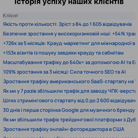
Історія успіху наших клієнтів
Клієнт
Якість проти кількості: Зріст з 84 до 1 605 відвідувачів
Безпечне зростання у високоризиковій ніші: +54% траф
+726к за 5 місяців: Крауд-маркетинг для міжнародної 
+153к візитів із пошуку завдяки крауду та сабмітам
Масштабування трафіку до 640к+ за допомогою AI та En
109% зростання за 3 місяці: Сила точного SEO та AI
Зростання трафіку американського SaaS-стартапу на 1
Як ми у 7 разів збільшили трафік для заводу ЧПК-верста
Шлях стримінгового стартапу від 0 до 2 600 відвідувачів
30 днів і перша сторінка Google для музичного бренду
Як ми збільшили трафік трейдингової платформи з Дуб
Зростання трафіку онлайн-фоторедактора в США