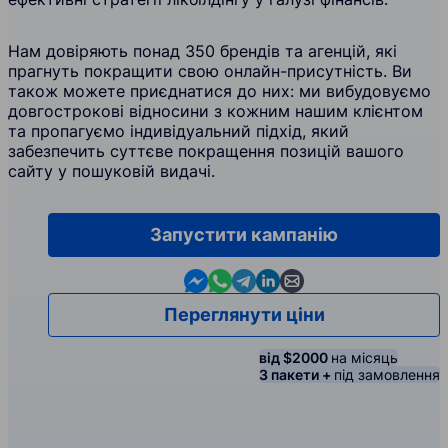
Нам довіряють понад 350 брендів та агенцій, які
прагнуть покращити свою онлайн-присутність. Ви
також можете приєднатися до них: ми вибудовуємо
довгострокові відносини з кожним нашим клієнтом
та пропагуємо індивідуальний підхід, який
забезпечить суттєве покращення позицій вашого
сайту у пошуковій видачі.
Запустити кампанію
Contact us in Messenger
Contact us in WhatsApp
Contact us in Telegram
Contact us in Linkedin
Contact us by email
Переглянути ціни
від $2000
на місяць
3 пакети +
під замовлення