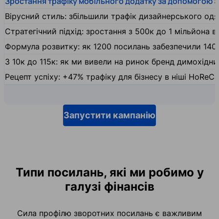
Зростання трафіку мобільного додатку за допомогою 
Вірусний стиль: збільшили трафік дизайнерського одяг
Стратегічний підхід: зростання з 500к до 1 мільйона ві
Формула розвитку: як 1200 посилань забезпечили 140
З 10к до 115к: як ми вивели на ринок бренд димохідн
Рецепт успіху: +47% трафіку для бізнесу в ніші HoReCa
Запустити кампанію
Типи посилань, які ми робимо у
галузі фінансів
Сила профілю зворотних посилань є важливим