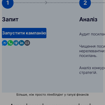
1
2
Запит
Аналіз
Запустити кампанію
Аудит посила
Contact us in Messenger
Contact us in WhatsApp
Contact us in Telegram
Contact us in Linkedin
Contact us by email
Чищення поси
нерелевантни
посилань.
Аналіз конкуре
стратегій.
Більше, ніж просто лінкбілдінг у галузі фінансів