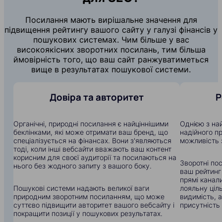
Посилання мають вирішальне значення для
підвищення рейтингу вашого сайту у галузі фінансів у
пошукових системах. Чим більше у вас
високоякісних зворотних посилань, тим більша
ймовірність того, що ваш сайт ранжуватиметься
вище в результатах пошукової системи.
Довіра та авторитет
Р
Органічні, природні посилання є найціннішими
Однією з на
беклінками, які може отримати ваш бренд, що
надійного п
спеціалізується на фінансах. Вони з'являються
можливість 
тоді, коли інші вебсайти вважають ваш контент
корисним для своєї аудиторії та посилаються на
Зворотні по
нього без жодного запиту з вашого боку.
ваш рейтинг
прямі канали
Пошукові системи надають великої ваги
лояльну ціл
природним зворотним посиланням, що може
видимість, 
суттєво підвищити авторитет вашого вебсайту і
присутність 
покращити позиції у пошукових результатах.