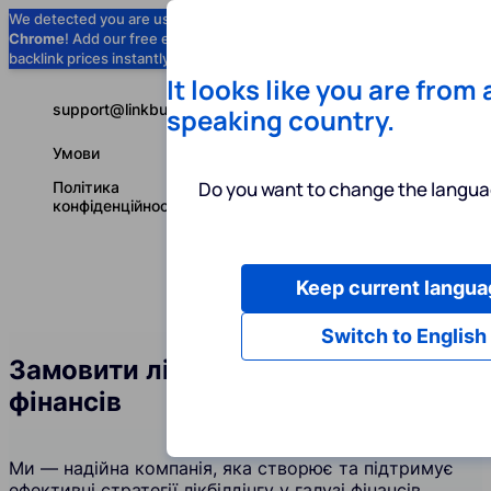
We detected you are using
Google
Chrome
! Add our free extension to check
Add to Chrome (Free) →
backlink prices instantly as you browse.
It looks like you are from
support@linkbuilder.com
speaking country.
Умови
Do you want to change the langua
Політика
конфіденційності
Keep current langua
Послуги
І
Українська
Switch to English
Замовити лінкбілдинг у галузі
фінансів
Ми — надійна компанія, яка створює та підтримує
ефективні стратегії лікбілдінгу у галузі фінансів.