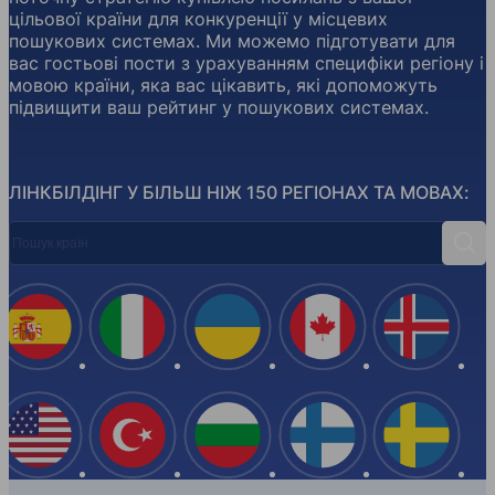
цільової країни для конкуренції у місцевих
пошукових системах. Ми можемо підготувати для
вас гостьові пости з урахуванням специфіки регіону і
мовою країни, яка вас цікавить, які допоможуть
підвищити ваш рейтинг у пошукових системах.
ЛІНКБІЛДІНГ У БІЛЬШ НІЖ 150 РЕГІОНАХ ТА МОВАХ:
Пошук країн
Пош
Іспанія
Італія
Україна
Канада
Ісланд
США
Туреччина
Болгарія
Фінляндія
Швеці