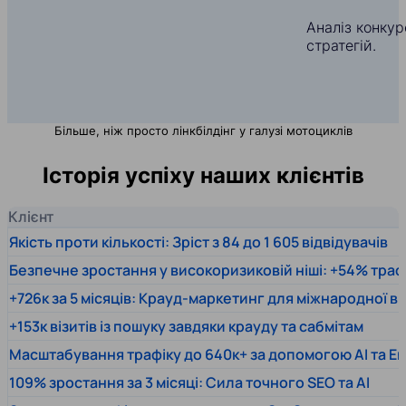
Аналіз конкуре
стратегій.
Більше, ніж просто лінкбілдінг у галузі мотоциклів
Історія успіху наших клієнтів
Клієнт
Якість проти кількості: Зріст з 84 до 1 605 відвідувачів
Безпечне зростання у високоризиковій ніші: +54% траф
+726к за 5 місяців: Крауд-маркетинг для міжнародної 
+153к візитів із пошуку завдяки крауду та сабмітам
Масштабування трафіку до 640к+ за допомогою AI та En
109% зростання за 3 місяці: Сила точного SEO та AI