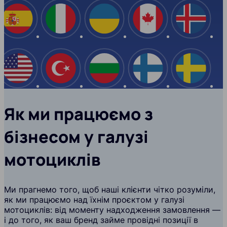
Іспанія
Італія
Україна
Канада
Ісланд
США
Туреччина
Болгарія
Фінляндія
Швеці
Як ми працюємо з
бізнесом у галузі
мотоциклів
Ми прагнемо того, щоб наші клієнти чітко розуміли,
як ми працюємо над їхнім проєктом у галузі
мотоциклів: від моменту надходження замовлення —
і до того, як ваш бренд займе провідні позиції в