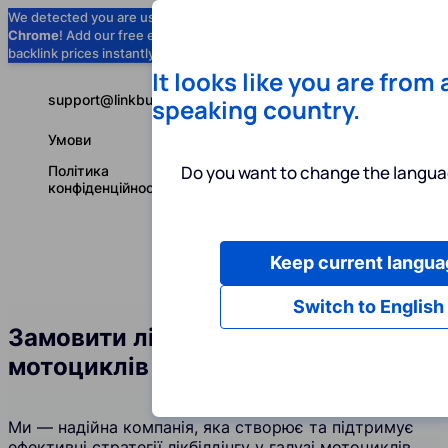
We detected you are using
Google
Chrome
! Add our free extension to check
Add to Chrome (Free) →
backlink prices instantly as you browse.
It looks like you are from
support@linkbuilder.com
speaking country.
Умови
Do you want to change the langua
Політика
конфіденційності
Keep current langua
Послуги
І
Українська
Switch to English
Замовити лінкбілдинг у галузі
мотоциклів
Ми — надійна компанія, яка створює та підтримує
ефективні стратегії лікбілдінгу у галузі мотоциклів.