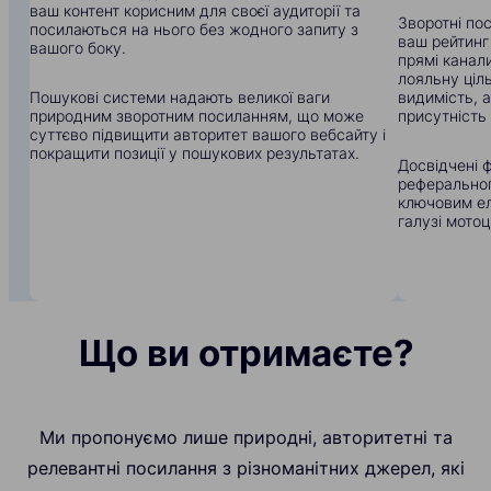
ваш контент корисним для своєї аудиторії та
Зворотні по
посилаються на нього без жодного запиту з
ваш рейтинг
вашого боку.
прямі канали
лояльну ціл
Пошукові системи надають великої ваги
видимість, 
природним зворотним посиланням, що може
присутність 
суттєво підвищити авторитет вашого вебсайту і
покращити позиції у пошукових результатах.
Досвідчені ф
реферального
ключовим ел
галузі мотоц
Що ви отримаєте?
Ми пропонуємо лише природні, авторитетні та
релевантні посилання з різноманітних джерел, які