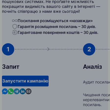
пошукових системах. Не проґавте можливість
покращити видимість вашого сайту в Інтернеті —
почніть співпрацю з нами вже сьогодні!
Посилання розміщуються «назавжди»
Гарантія розміщення посилань – 30 днів.
Гарантоване повернення коштів – 30 днів.
1
2
Запит
Аналіз
Запустити кампанію
Аудит посила
Contact us in Messenger
Contact us in WhatsApp
Contact us in Telegram
Contact us in Linkedin
Contact us by email
Чищення поси
нерелевантни
посилань.