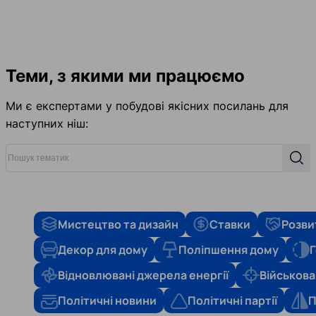
Теми, з якими ми працюємо
Ми є експертами у побудові якісних посилань для
наступних ніш:
Пошук тематик
Пош
Мистецтво та дизайн
Ставки
Розви
Декор для дому
Поліпшення дому
Г
Відновлювані джерела енергії
Військова
Політичні новини
Політичні партії
П