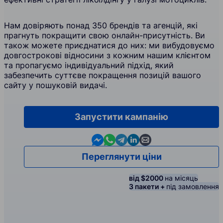
Нам довіряють понад 350 брендів та агенцій, які
прагнуть покращити свою онлайн-присутність. Ви
також можете приєднатися до них: ми вибудовуємо
довгострокові відносини з кожним нашим клієнтом
та пропагуємо індивідуальний підхід, який
забезпечить суттєве покращення позицій вашого
сайту у пошуковій видачі.
Запустити кампанію
Contact us in Messenger
Contact us in WhatsApp
Contact us in Telegram
Contact us in Linkedin
Contact us by email
Переглянути ціни
від $2000
на місяць
3 пакети +
під замовлення