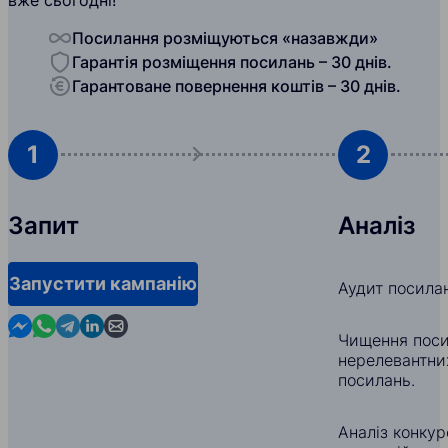
Посилання розміщуються «назавжди»
Гарантія розміщення посилань – 30 днів.
Гарантоване повернення коштів – 30 днів.
1
2
Запит
Аналіз
Запустити кампанію
Аудит посила
Contact us in Messenger
Contact us in WhatsApp
Contact us in Telegram
Contact us in Linkedin
Contact us by email
Чищення поси
нерелевантни
посилань.
Аналіз конкуре