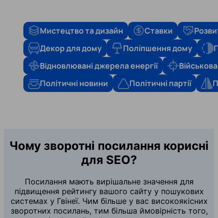
Мистецтво та дизайн
Ставки
Розви
Декор для дому
Поліпшення дому
Г
Відновлювані джерела енергії
Військова
Політичні новини
Політичні партії
П
Чому зворотні посилання корисні
для SEO?
Посилання мають вирішальне значення для
підвищення рейтингу вашого сайту у пошукових
системах у Гвінеї. Чим більше у вас високоякісних
зворотних посилань, тим більша ймовірність того,