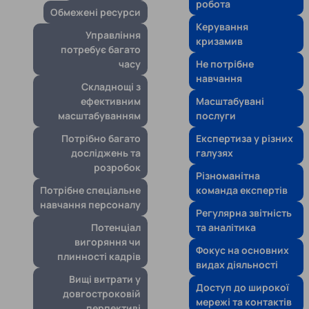
робота
Обмежені ресурси
Керування
Управління
кризамив
потребує багато
часу
Не потрібне
навчання
Складнощі з
ефективним
Масштабувані
масштабуванням
послуги
Потрібно багато
Експертиза у різних
досліджень та
галузях
розробок
Різноманітна
Потрібне спеціальне
команда експертів
навчання персоналу
Регулярна звітність
Потенціал
та аналітика
вигоряння чи
Фокус на основних
плинності кадрів
видах діяльності
Вищі витрати у
Доступ до широкої
довгостроковій
мережі та контактів
перпективі