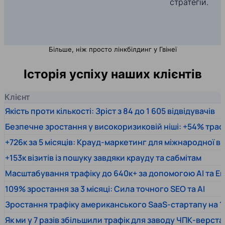
стратегій.
Більше, ніж просто лінкбілдинг у Гвінеї
Історія успіху наших клієнтів
Клієнт
Якість проти кількості: Зріст з 84 до 1 605 відвідувачів
Безпечне зростання у високоризиковій ніші: +54% траф
+726к за 5 місяців: Крауд-маркетинг для міжнародної 
+153к візитів із пошуку завдяки крауду та сабмітам
Масштабування трафіку до 640к+ за допомогою AI та En
109% зростання за 3 місяці: Сила точного SEO та AI
Зростання трафіку американського SaaS-стартапу на 1
Як ми у 7 разів збільшили трафік для заводу ЧПК-верста