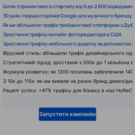
Шлях стримінгового стартапу від 0 до 2 600 відвідувачів
30 днів і перша сторінка Google для музичного бренду
Як ми збільшили трафік трейдингової платформи з Дуб
Зростання трафіку онлайн-фоторедактора в США
Зростання трафіку мобільного додатку за допомогою 
Вірусний стиль: збільшили трафік дизайнерського одяг
Стратегічний підхід: зростання з 500к до 1 мільйона ві
Формула розвитку: як 1200 посилань забезпечили 140
З 10к до 115к: як ми вивели на ринок бренд димохідн
Рецепт успіху: +47% трафіку для бізнесу в ніші HoReCa
Запустити кампанію