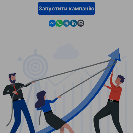
Запустити кампанію
Contact us in Messenger
Contact us in WhatsApp
Contact us in Telegram
Contact us in Linkedin
Contact us by email