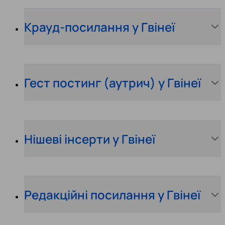
Крауд-посилання у Гвінеї
Гест постинг (аутрич) у Гвінеї
Нішеві інсерти у Гвінеї
Редакційні посилання у Гвінеї