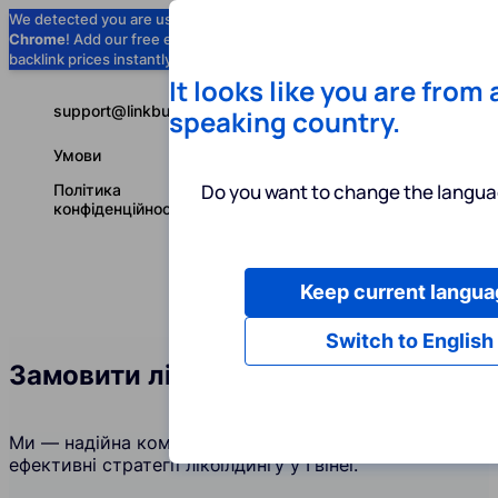
We detected you are using
Google
Chrome
! Add our free extension to check
Add to Chrome (Free) →
backlink prices instantly as you browse.
It looks like you are from
support@linkbuilder.com
speaking country.
Умови
Do you want to change the langua
Політика
конфіденційності
Keep current langua
Послуги
І
Українська
Switch to English
Замовити лінкбілдинг у Гвінеї
Ми — надійна компанія, яка створює та підтримує
ефективні стратегії лікбілдингу у Гвінеї.