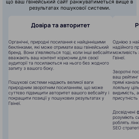
що ваш гвінейський сайт ранжуватиметься вище в
результатах пошукової системи.
Довіра та авторитет
Р
Органічні, природні посилання є найціннішими
Однією з на
беклінками, які може отримати ваш гвінейський
надійного п
бренд. Вони з'являються тоді, коли інші вебсайти
можливість 
вважають ваш контент корисним для своєї
Гвінеї.
аудиторії та посилаються на нього без жодного
запиту з вашого боку.
Зворотні по
ваш рейтинг
Пошукові системи надають великої ваги
прямі канали
природним зворотним посиланням, що може
лояльну ціл
суттєво підвищити авторитет вашого вебсайту і
видимість, 
покращити позиції у пошукових результатах у
присутність 
Гвінеї.
Досвідчені фа
розуміють с
роблять лін
SEO стратегі