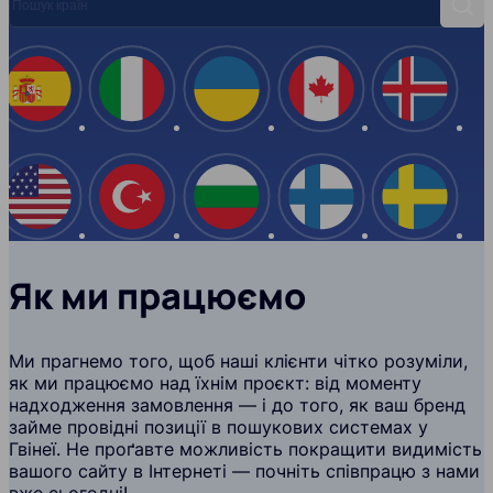
Пош
Іспанія
Італія
Україна
Канада
Ісланд
США
Туреччина
Болгарія
Фінляндія
Швеці
Як ми працюємо
Ми прагнемо того, щоб наші клієнти чітко розуміли,
як ми працюємо над їхнім проєкт: від моменту
надходження замовлення — і до того, як ваш бренд
займе провідні позиції в пошукових системах у
Гвінеї. Не проґавте можливість покращити видимість
вашого сайту в Інтернеті — почніть співпрацю з нами
вже сьогодні!