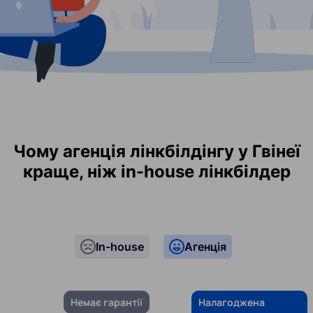
Чому агенція лінкбілдінгу у Гвінеї
краще, ніж in-house лінкбілдер
In-house
Агенція
Немає гарантії
Налагоджена