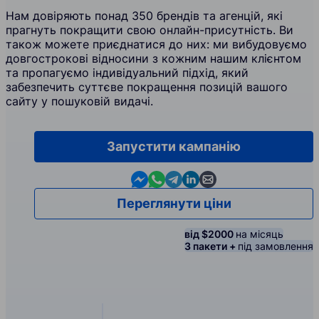
Нам довіряють понад 350 брендів та агенцій, які
прагнуть покращити свою онлайн-присутність. Ви
також можете приєднатися до них: ми вибудовуємо
довгострокові відносини з кожним нашим клієнтом
та пропагуємо індивідуальний підхід, який
забезпечить суттєве покращення позицій вашого
сайту у пошуковій видачі.
Запустити кампанію
Contact us in Messenger
Contact us in WhatsApp
Contact us in Telegram
Contact us in Linkedin
Contact us by email
Переглянути ціни
від $2000
на місяць
3 пакети +
під замовлення