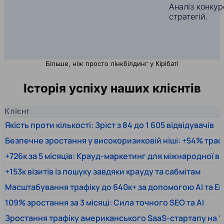
Аналіз конкуре
стратегій.
Більше, ніж просто лінкбілдинг у Кірібаті
Історія успіху наших клієнтів
Клієнт
Якість проти кількості: Зріст з 84 до 1 605 відвідувачів
Безпечне зростання у високоризиковій ніші: +54% траф
+726к за 5 місяців: Крауд-маркетинг для міжнародної 
+153к візитів із пошуку завдяки крауду та сабмітам
Масштабування трафіку до 640к+ за допомогою AI та En
109% зростання за 3 місяці: Сила точного SEO та AI
Зростання трафіку американського SaaS-стартапу на 1