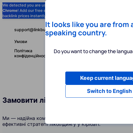
We detected you are using
Google
Chrome
! Add our free extension to check
Add to Chrome (Free) →
backlink prices instantly as you browse.
It looks like you are from
support@linkbuilder.com
speaking country.
Умови
Do you want to change the langua
Політика
конфіденційності
Keep current langua
Послуги
І
Українська
Switch to English
Замовити лінкбілдинг у Кірібаті
Ми — надійна компанія, яка створює та підтримує
ефективні стратегії лікбілдингу у Кірібаті.