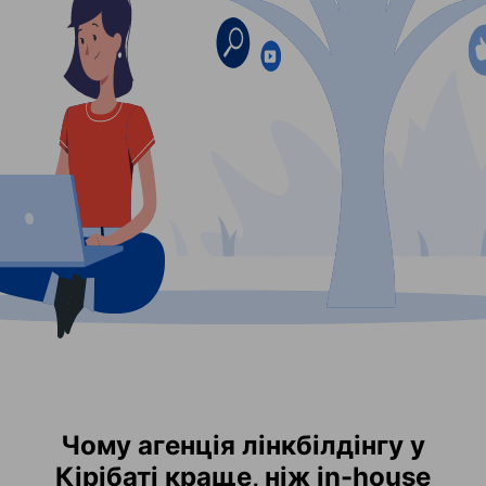
Чому агенція лінкбілдінгу у
Кірібаті краще, ніж in-house