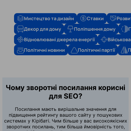
Мистецтво та дизайн
Ставки
Розви
Декор для дому
Поліпшення дому
Г
Відновлювані джерела енергії
Військова
Політичні новини
Політичні партії
П
Чому зворотні посилання корисні
для SEO?
Посилання мають вирішальне значення для
підвищення рейтингу вашого сайту у пошукових
системах у Кірібаті. Чим більше у вас високоякісних
зворотних посилань, тим більша ймовірність того,