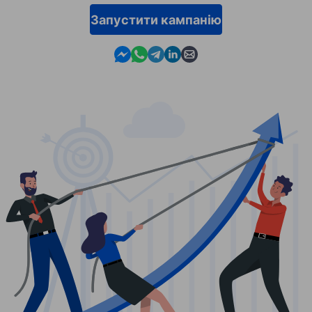
Запустити кампанію
Contact us in Messenger
Contact us in WhatsApp
Contact us in Telegram
Contact us in Linkedin
Contact us by email