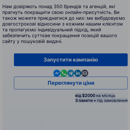
Нам довіряють понад 350 брендів та агенцій, які
прагнуть покращити свою онлайн-присутність. Ви
також можете приєднатися до них: ми вибудовуємо
довгострокові відносини з кожним нашим клієнтом
та пропагуємо індивідуальний підхід, який
забезпечить суттєве покращення позицій вашого
сайту у пошуковій видачі.
Запустити кампанію
Contact us in Messenger
Contact us in WhatsApp
Contact us in Telegram
Contact us in Linkedin
Contact us by email
Переглянути ціни
від $2000
на місяць
3 пакети +
під замовлення