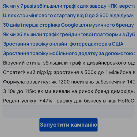
Як ми у 7 разів збільшили трафік для заводу ЧПК-верста
Шлях стримінгового стартапу від 0 до 2 600 відвідувачів
30 днів і перша сторінка Google для музичного бренду
Як ми збільшили трафік трейдингової платформи з Дуб
Зростання трафіку онлайн-фоторедактора в США
Зростання трафіку мобільного додатку за допомогою 
Вірусний стиль: збільшили трафік дизайнерського одяг
Стратегічний підхід: зростання з 500к до 1 мільйона ві
Формула розвитку: як 1200 посилань забезпечили 140
З 10к до 115к: як ми вивели на ринок бренд димохідн
Рецепт успіху: +47% трафіку для бізнесу в ніші HoReCa
Запустити кампанію