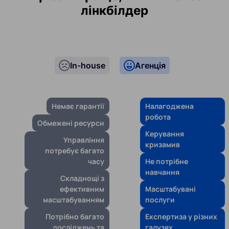
лінкбілдер
In-house
Агенція
Немає гарантії
Налагоджена
робота
Обмежені ресурси
Керування
Управління
кризамив
потребує багато
часу
Не потрібне
навчання
Складнощі з
ефективним
Масштабувані
масштабуванням
послуги
Потрібно багато
Експертиза у різних
досліджень та
галузях