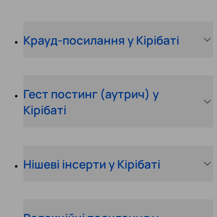
Крауд-посилання у Кірібаті
Гест постинг (аутрич) у
Кірібаті
Нішеві інсерти у Кірібаті