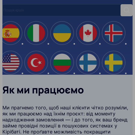
Пошук країн
Пош
Іспанія
Італія
Україна
Канада
Ісланд
США
Туреччина
Болгарія
Фінляндія
Швеці
Як ми працюємо
Ми прагнемо того, щоб наші клієнти чітко розуміли,
як ми працюємо над їхнім проєкт: від моменту
надходження замовлення — і до того, як ваш бренд
займе провідні позиції в пошукових системах у
Кірібаті. Не проґавте можливість покращити