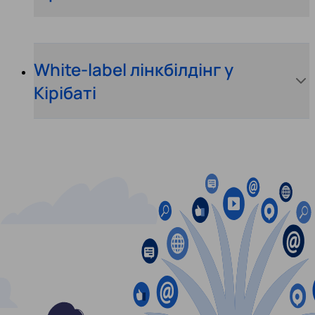
White-label лінкбілдінг у
Кірібаті