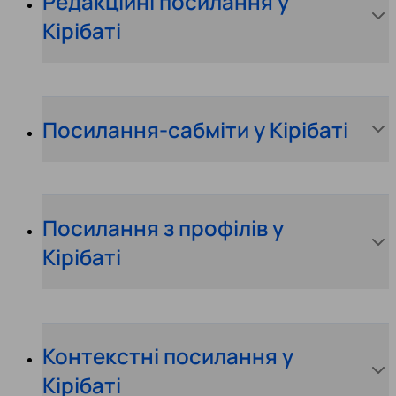
Редакційні посилання у
Кірібаті
Посилання-сабміти у Кірібаті
Посилання з профілів у
Кірібаті
Контекстні посилання у
Кірібаті