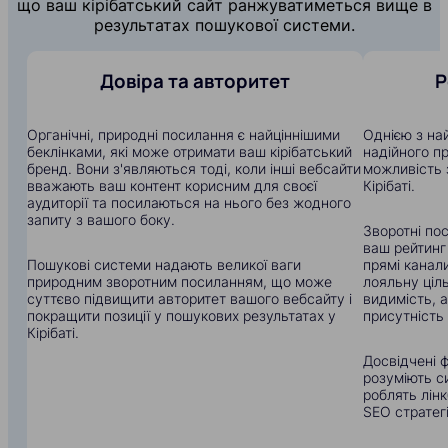
що ваш кірібатський сайт ранжуватиметься вище в
результатах пошукової системи.
Довіра та авторитет
Р
Органічні, природні посилання є найціннішими
Однією з на
беклінками, які може отримати ваш кірібатський
надійного п
бренд. Вони з'являються тоді, коли інші вебсайти
можливість 
вважають ваш контент корисним для своєї
Кірібаті.
аудиторії та посилаються на нього без жодного
запиту з вашого боку.
Зворотні по
ваш рейтинг
Пошукові системи надають великої ваги
прямі канали
природним зворотним посиланням, що може
лояльну ціл
суттєво підвищити авторитет вашого вебсайту і
видимість, 
покращити позиції у пошукових результатах у
присутність 
Кірібаті.
Досвідчені фа
розуміють с
роблять лін
SEO стратегі