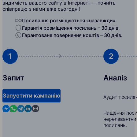
видимість вашого сайту в Інтернеті — почніть
співпрацю з нами вже сьогодні!
Посилання розміщуються «назавжди»
Гарантія розміщення посилань – 30 днів.
Гарантоване повернення коштів – 30 днів.
1
2
Запит
Аналіз
Запустити кампанію
Аудит посила
Contact us in Messenger
Contact us in WhatsApp
Contact us in Telegram
Contact us in Linkedin
Contact us by email
Чищення поси
нерелевантни
посилань.