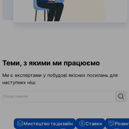
Теми, з якими ми працюємо
Ми є експертами у побудові якісних посилань для
наступних ніш:
Пошук тематик
Пош
Мистецтво та дизайн
Ставки
Розви