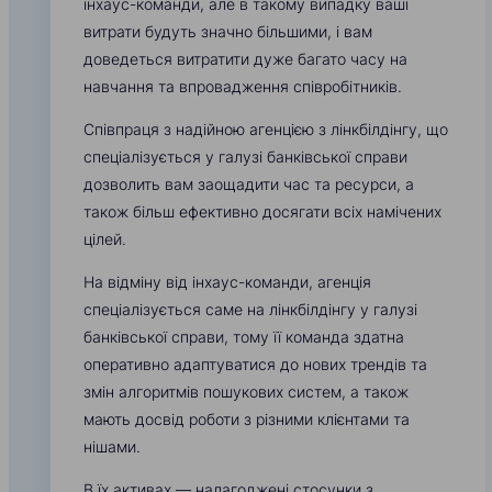
інхаус-команди, але в такому випадку ваші
витрати будуть значно більшими, і вам
доведеться витратити дуже багато часу на
навчання та впровадження співробітників.
Співпраця з надійною агенцією з лінкбілдінгу, що
спеціалізується у галузі банківської справи
дозволить вам заощадити час та ресурси, а
також більш ефективно досягати всіх намічених
цілей.
На відміну від інхаус-команди, агенція
спеціалізується саме на лінкбілдінгу у галузі
банківської справи, тому її команда здатна
оперативно адаптуватися до нових трендів та
змін алгоритмів пошукових систем, а також
мають досвід роботи з різними клієнтами та
нішами.
В їх активах — налагоджені стосунки з