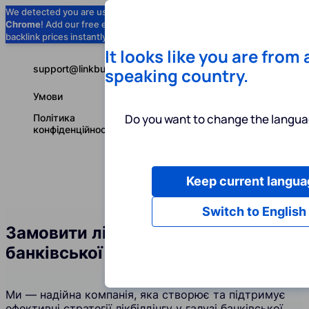
We detected you are using
Google
Chrome
! Add our free extension to check
Add to Chrome (Free) →
backlink prices instantly as you browse.
It looks like you are from
support@linkbuilder.com
speaking country.
Умови
Do you want to change the langua
Політика
конфіденційності
Keep current langua
Послуги
І
Українська
Switch to English
Замовити лінкбілдинг у галузі
банківської справи
Ми — надійна компанія, яка створює та підтримує
ефективні стратегії лікбілдінгу у галузі банківської