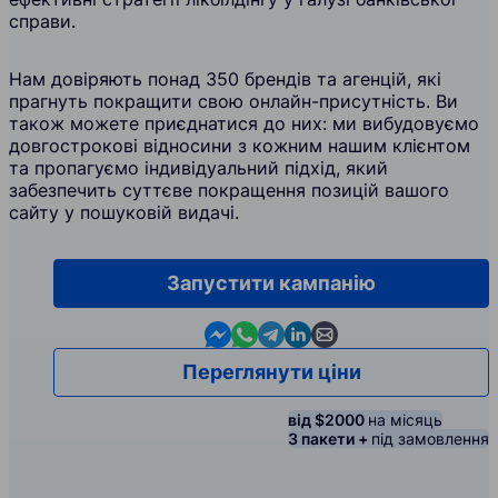
справи.
Нам довіряють понад 350 брендів та агенцій, які
прагнуть покращити свою онлайн-присутність. Ви
також можете приєднатися до них: ми вибудовуємо
довгострокові відносини з кожним нашим клієнтом
та пропагуємо індивідуальний підхід, який
забезпечить суттєве покращення позицій вашого
сайту у пошуковій видачі.
Запустити кампанію
Contact us in Messenger
Contact us in WhatsApp
Contact us in Telegram
Contact us in Linkedin
Contact us by email
Переглянути ціни
від $2000
на місяць
3 пакети +
під замовлення