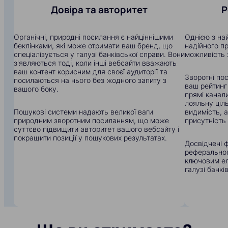
Довіра та авторитет
Р
Органічні, природні посилання є найціннішими
Однією з на
беклінками, які може отримати ваш бренд, що
надійного п
спеціалізується у галузі банківської справи. Вони
можливість 
з'являються тоді, коли інші вебсайти вважають
ваш контент корисним для своєї аудиторії та
Зворотні по
посилаються на нього без жодного запиту з
ваш рейтинг
вашого боку.
прямі канали
лояльну ціл
Пошукові системи надають великої ваги
видимість, 
природним зворотним посиланням, що може
присутність 
суттєво підвищити авторитет вашого вебсайту і
покращити позиції у пошукових результатах.
Досвідчені ф
реферального
ключовим ел
галузі банкі