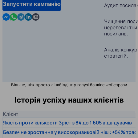
Запустити кампанію
Аудит посила
Contact us in Messenger
Contact us in WhatsApp
Contact us in Telegram
Contact us in Linkedin
Contact us by email
Чищення поси
нерелевантни
посилань.
Аналіз конкуре
стратегій.
Більше, ніж просто лінкбілдінг у галузі банківської справи
Історія успіху наших клієнтів
Клієнт
Якість проти кількості: Зріст з 84 до 1 605 відвідувачів
Безпечне зростання у високоризиковій ніші: +54% траф