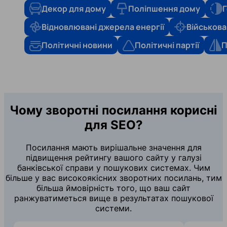
Декор для дому
Поліпшення дому
Г
Відновлювані джерела енергії
Військова
Політичні новини
Політичні партії
П
Чому зворотні посилання корисні
для SEO?
Посилання мають вирішальне значення для
підвищення рейтингу вашого сайту у галузі
банківської справи у пошукових системах. Чим
більше у вас високоякісних зворотних посилань, тим
більша ймовірність того, що ваш сайт
ранжуватиметься вище в результатах пошукової
системи.