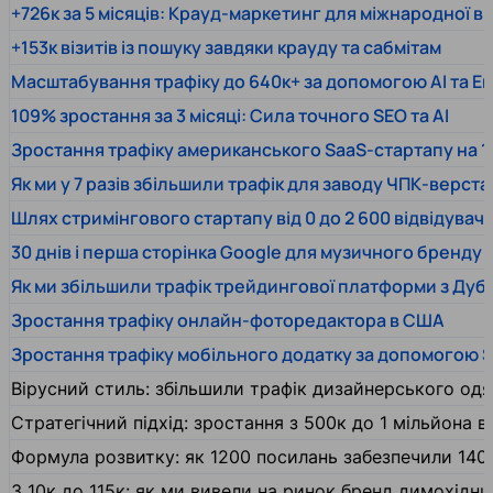
+726к за 5 місяців: Крауд-маркетинг для міжнародної 
+153к візитів із пошуку завдяки крауду та сабмітам
Масштабування трафіку до 640к+ за допомогою AI та En
109% зростання за 3 місяці: Сила точного SEO та AI
Зростання трафіку американського SaaS-стартапу на 1
Як ми у 7 разів збільшили трафік для заводу ЧПК-верста
Шлях стримінгового стартапу від 0 до 2 600 відвідувачів
30 днів і перша сторінка Google для музичного бренду
Як ми збільшили трафік трейдингової платформи з Дуб
Зростання трафіку онлайн-фоторедактора в США
Зростання трафіку мобільного додатку за допомогою 
Вірусний стиль: збільшили трафік дизайнерського одяг
Стратегічний підхід: зростання з 500к до 1 мільйона ві
Формула розвитку: як 1200 посилань забезпечили 140
З 10к до 115к: як ми вивели на ринок бренд димохідн