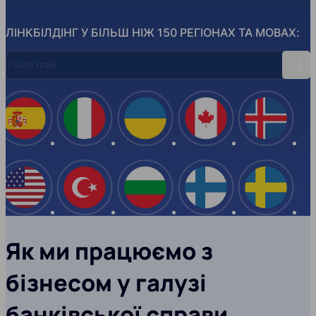
ЛІНКБІЛДІНГ У БІЛЬШ НІЖ 150 РЕГІОНАХ ТА МОВАХ:
Пошук країн
Пош
Іспанія
Італія
Україна
Канада
Ісланд
США
Туреччина
Болгарія
Фінляндія
Швеці
Як ми працюємо з
бізнесом у галузі
банківської справи