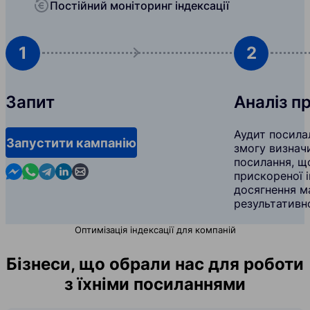
Постійний моніторинг індексації
1
2
Запит
Аналіз п
Аудит посила
Запустити кампанію
змогу визнач
посилання, щ
Contact us in Messenger
Contact us in WhatsApp
Contact us in Telegram
Contact us in Linkedin
Contact us by email
прискореної і
досягнення м
результативн
Оптимізація індексації для компаній
Бізнеси, що обрали нас для роботи
з їхніми посиланнями