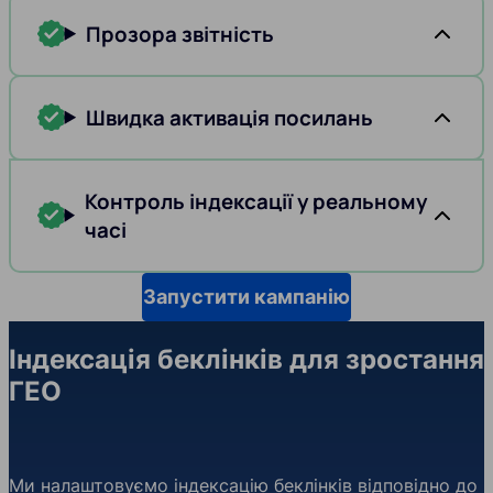
Прозора звітність
Швидка активація посилань
Контроль індексації у реальному
часі
Запустити кампанію
Індексація беклінків для зростання
ГЕО
Ми налаштовуємо індексацію беклінків відповідно до