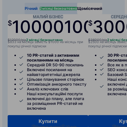
2 місяці безкоштовно
Річний
Щомісячний
МАЛИЙ БІЗНЕС
СЕРЕДН
10000
1000
300
/
/
$
$
рік
мі
$12000/рік
2 місяці безкоштовно
$36000/рік
2 місяці б
$833 на місяць замість $1000 на місяць при
$2500 на місяць заміс
покупці річної підписки
покупці річної підписки
10 PR-статей з активними
30 PR-ст
посиланнями на місяць
посиланн
Середній DR 50-90 посилань
Все як в 
Включені посилання на
SEO конс
найавторитетніші джерела
Базовий 
Цільове планування сторінок
Наші конс
Оптимізація анкорного тексту
включені 
Аналіз ключових слів
за розміщ
Наші консультаційні послуги
включена
включені до плану, але плата
за розміщення PR-статей не
включена
Купити
Ку
Безпечні платежі
30 днів
Безпеч