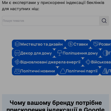
Ми є експертами у прискоренні індексації беклінків
для наступних ніш:
Пошук тематик
Пош
Мистецтво та дизайн
Ставки
Розви
Декор для дому
Поліпшення дому
Г
Відновлювані джерела енергії
Військова
Політичні новини
Політичні партії
П
Чому вашому бренду потрібне
прискорення індексації в Google