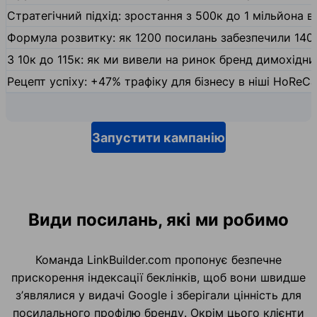
Стратегічний підхід: зростання з 500к до 1 мільйона ві
Формула розвитку: як 1200 посилань забезпечили 140
З 10к до 115к: як ми вивели на ринок бренд димохідн
Рецепт успіху: +47% трафіку для бізнесу в ніші HoReCa
Запустити кампанію
Види посилань, які ми робимо
Команда LinkBuilder.com пропонує безпечне
прискорення індексації беклінків, щоб вони швидше
з’являлися у видачі Google і зберігали цінність для
посилального профілю бренду. Окрім цього клієнти