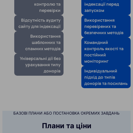
контролю та
індексації перед
перевірки
запуском
Відсутність аудиту
Використання
сайту для індексації
перевірених та
безпечних методів
Використання
шаблонних та
Командний
спамних методів
контроль якості та
постійний
Універсальні дії без
моніторинг
урахування типу
донорів
Індивідуальний
підхід до типів
донорів та посилань
БАЗОВІ ПЛАНИ АБО ПОСТАНОВКА ОКРЕМИХ ЗАВДАНЬ
Плани та ціни