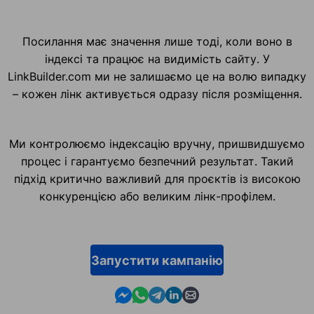
Посилання має значення лише тоді, коли воно в
індексі та працює на видимість сайту. У
LinkBuilder.com ми не залишаємо це на волю випадку
– кожен лінк активується одразу після розміщення.
Ми контролюємо індексацію вручну, пришвидшуємо
процес і гарантуємо безпечний результат. Такий
підхід критично важливий для проєктів із високою
конкуренцією або великим лінк-профілем.
Запустити кампанію
Contact us in Messenger
Contact us in WhatsApp
Contact us in Telegram
Contact us in Linkedin
Contact us by email