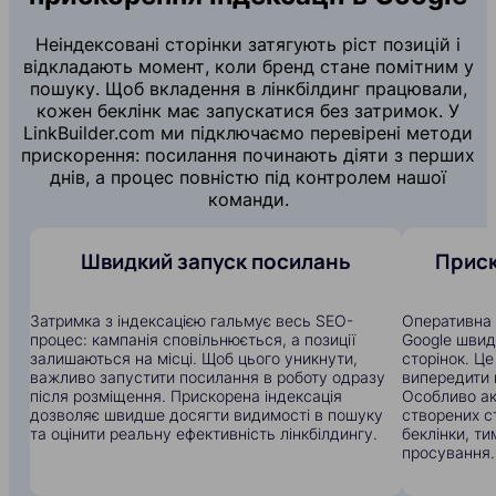
Неіндексовані сторінки затягують ріст позицій і
відкладають момент, коли бренд стане помітним у
пошуку. Щоб вкладення в лінкбілдинг працювали,
кожен беклінк має запускатися без затримок. У
LinkBuilder.com ми підключаємо перевірені методи
прискорення: посилання починають діяти з перших
днів, а процес повністю під контролем нашої
команди.
Швидкий запуск посилань
Приск
Затримка з індексацією гальмує весь SEO-
Оперативна 
процес: кампанія сповільнюється, а позиції
Google швид
залишаються на місці. Щоб цього уникнути,
сторінок. Ц
важливо запустити посилання в роботу одразу
випередити к
після розміщення. Прискорена індексація
Особливо ак
дозволяє швидше досягти видимості в пошуку
створених с
та оцінити реальну ефективність лінкбілдингу.
беклінки, т
просування.