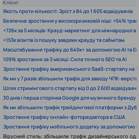
Клієнт
Якість проти кількості: Зріст з 84 до 1 605 відвідувачів
Безпечне зростання у високоризиковій ніші: +54% траф
+726к за 5 місяців: Крауд-маркетинг для міжнародної 
+153к візитів із пошуку завдяки крауду та сабмітам
Масштабування трафіку до 640к+ за допомогою AI та En
109% зростання за 3 місяці: Сила точного SEO та AI
Зростання трафіку американського SaaS-стартапу на 1
Як ми у 7 разів збільшили трафік для заводу ЧПК-верста
Шлях стримінгового стартапу від 0 до 2 600 відвідувачів
30 днів і перша сторінка Google для музичного бренду
Як ми збільшили трафік трейдингової платформи з Дуб
Зростання трафіку онлайн-фоторедактора в США
Зростання трафіку мобільного додатку за допомогою 
Вірусний стиль: збільшили трафік дизайнерського одяг