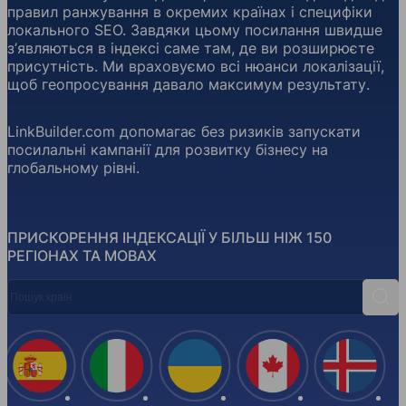
правил ранжування в окремих країнах і специфіки
локального SEO. Завдяки цьому посилання швидше
з’являються в індексі саме там, де ви розширюєте
присутність. Ми враховуємо всі нюанси локалізації,
щоб геопросування давало максимум результату.
LinkBuilder.com допомагає без ризиків запускати
посилальні кампанії для розвитку бізнесу на
глобальному рівні.
ПРИСКОРЕННЯ ІНДЕКСАЦІЇ У БІЛЬШ НІЖ 150
РЕГІОНАХ ТА МОВАХ
Пошук країн
Пош
Іспанія
Італія
Україна
Канада
Ісландія