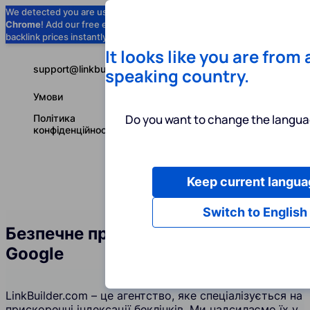
We detected you are using
Google
Chrome
! Add our free extension to check
Add to Chrome (Free) →
backlink prices instantly as you browse.
It looks like you are from
support@linkbuilder.com
speaking country.
Умови
Do you want to change the langua
Політика
конфіденційності
Keep current langua
Послуги
І
Українська
Switch to English
Безпечне прискорення індексації в
Google
LinkBuilder.com – це агентство, яке спеціалізується на
прискоренні індексації беклінків. Ми надсилаємо їх у