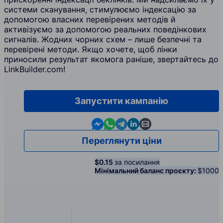
системи сканування, стимулюємо індексацію за
допомогою власних перевірених методів й
активізуємо за допомогою реальних поведінкових
сигналів. Жодних чорних схем – лише безпечні та
перевірені методи. Якщо хочете, щоб лінки
приносили результат якомога раніше, звертайтесь до
LinkBuilder.com!
Запустити кампанію
Contact us in Messenger
Contact us in WhatsApp
Contact us in Telegram
Contact us in Linkedin
Contact us by email
Переглянути ціни
$0.15
за посилання
Мінімальний баланс проєкту:
$1000