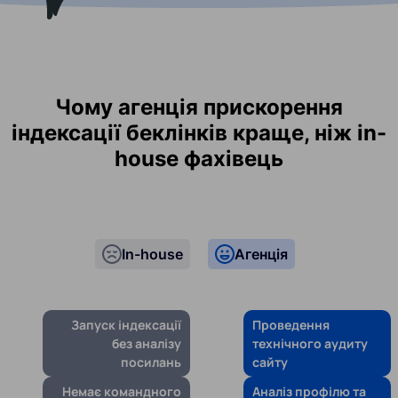
Чому агенція прискорення
індексації беклінків краще, ніж in-
house фахівець
In-house
Агенція
Запуск індексації
Проведення
без аналізу
технічного аудиту
посилань
сайту
Немає командного
Аналіз профілю та