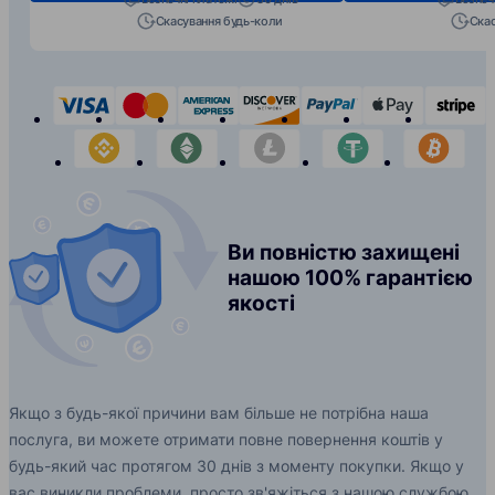
Скасування будь-коли
Скас
visa
mastercard
american-express
discover
paypal
apple-p
s
binance
etherium
litecoin
tether
bit
Ви повністю захищені
нашою 100% гарантією
якості
Якщо з будь-якої причини вам більше не потрібна наша
послуга, ви можете отримати повне повернення коштів у
будь-який час протягом 30 днів з моменту покупки. Якщо у
вас виникли проблеми, просто зв'яжіться з нашою службою