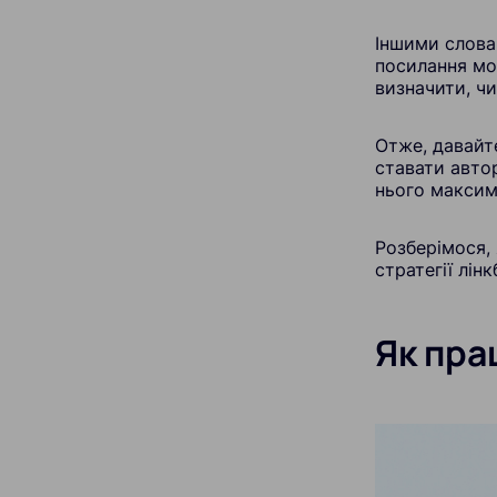
Іншими словам
посилання мо
визначити, чи
Отже, давайте
ставати автор
нього максим
Розберімося, 
стратегії лінк
Як пра