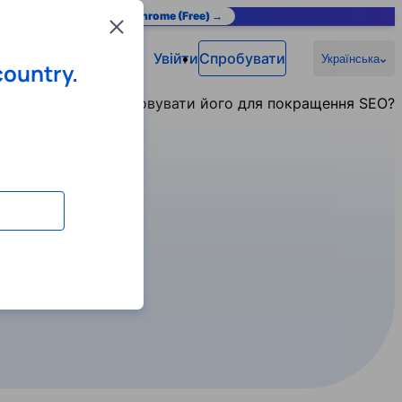
as you browse.
Add to Chrome (Free) →
Close
Увійти
Спробувати
Українська
country.