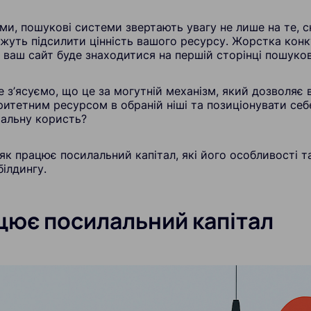
и, пошукові системи звертають увагу не лише на те, ск
жуть підсилити цінність вашого ресурсу. Жорстка конк
 ваш сайт буде знаходитися на першій сторінці пошуково
 з’ясуємо, що це за могутній механізм, який дозволяє 
итетним ресурсом в обраній ніші та позиціонувати себе
альну користь?
як працює посилальний капітал, які його особливості т
білдингу.
цює посилальний капітал