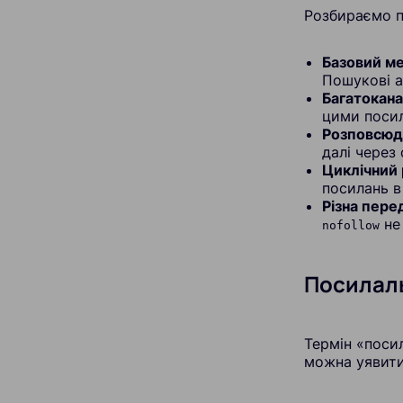
Розбираємо п
Базовий ме
Пошукові а
Багатокан
цими посил
Розповсюд
далі через
Циклічний
посилань в
Різна пере
не
nofollow
Посилаль
Термін «посил
можна уявити