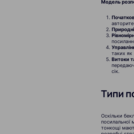
Модель розпо
Початков
авторите
Природні
Рівномір
посиланн
Управлін
таких як
Витоки т
передаюч
сік.
Типи п
Оскільки бекл
посилальної м
тонкощі мають
розробці стра