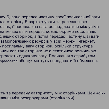
нку Б, вона передає частину своєї посилальної ваги.
ає сторінку Б вартою уваги та релевантною.
илань, її посилальна вага розподіляється між усіма
тим менше ваги передає кожне окреме посилання.
 інших сторінок, а потім передає частину цієї ваги
заємопов’язаних ресурсів у всій мережі інтернет.
 посилальну вагу сторінок, оскільки структура
льний капітал сторінки не є статичною величиною.
передають однакову вагу. Посилання з атрибутом
або
можуть передавати її обмежено.
sponsored
ugc
кість та передачу авторитету між сторінками. Цей «сік»
илань) між резервуарами (сторінками).