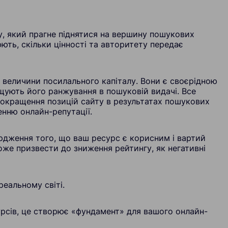
у, який прагне піднятися на вершину пошукових
ють, скільки цінності та авторитету передає
величини посилального капіталу. Вони є своєрідною
щують його ранжування в пошуковій видачі. Все
покращення позицій сайту в результатах пошукових
енню онлайн-репутації.
ердження того, що ваш ресурс є корисним і вартий
оже призвести до зниження рейтингу, як негативні
реальному світі.
урсів, це створює «фундамент» для вашого онлайн-