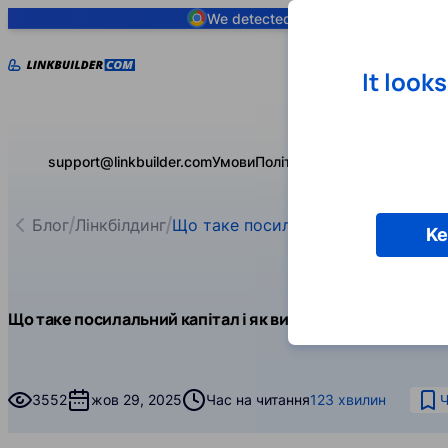
We detected you are using
Google 
It look
support@linkbuilder.com
Умови
Політика конфіденційності
Блог
Лінкбілдинг
Що таке посилальний капітал і я
Ke
Що таке посилальний капітал і як використовувати йог
3552
жов 29, 2025
Час на читання
123 хвилин
Ч