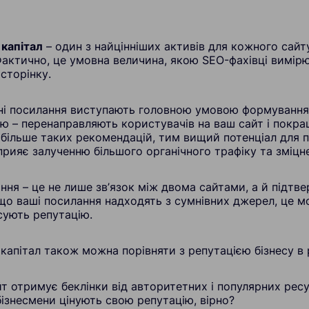
капітал
– один з найцінніших активів для кожного сайт
Фактично, це умовна величина, якою SEO-фахівці вимірю
сторінку.
тні посилання виступають головною умовою формування 
ю – перенаправляють користувачів на ваш сайт і покра
 більше таких рекомендацій, тим вищий потенціал для 
прияє залученню більшого органічного трафіку та зміцн
ння – це не лише зв’язок між двома сайтами, а й підтв
кщо ваші посилання надходять з сумнівних джерел, це м
сують репутацію.
апітал також можна порівняти з репутацією бізнесу в 
т отримує беклінки від авторитетних і популярних рес
бізнесмени цінують свою репутацію, вірно?