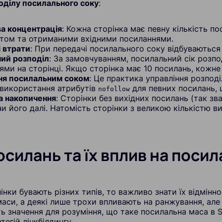
ділу посилального соку
:
а концентрація
: Кожна сторінка має певну кількість по
том та отриманими вхідними посиланнями.
 втрати
: При передачі посилального соку відбуваються 
ний розподіл
: За замовчуванням, посилальний сік розпо
ями на сторінці. Якщо сторінка має 10 посилань, кожне
ня посилальним соком
: Це практика управління розпод
 використання атрибутів
для певних посилань, 
nofollow
а накопичення
: Сторінки без вихідних посилань (так зв
и його далі. Натомість сторінки з великою кількістю 
осилань та їх вплив на посил
інки бувають різних типів, то важливо знати їх відмінно
аси, а деякі лише трохи впливають на ранжування, але 
 значення для розуміння, що таке посилальна маса в SE
тегій лінкбілдингу.