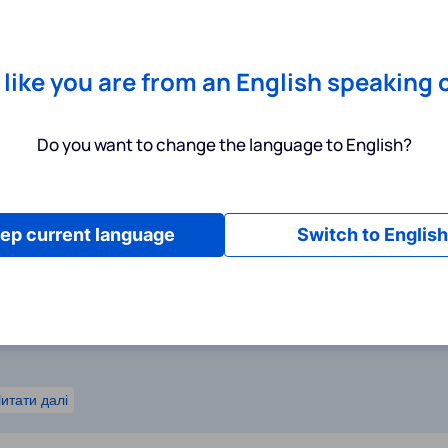
Chrome
! Add our free extension to check backlink prices instantly 
Послуги
Інструменти
Тарифи
Ресурси
Допомога
s like you are from an English speaking 
Do you want to change the language to English?
к використовувати його для покращення SEO?
ep current language
Switch to English
о для покращення SEO?
итати далі