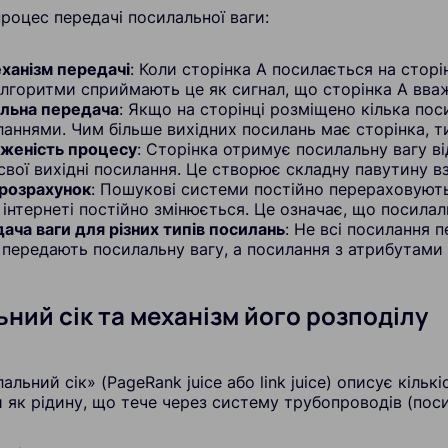
роцес передачі посилальної ваги:
ханізм передачі
: Коли сторінка А посилається на сторі
лгоритми сприймають це як сигнал, що сторінка А вваж
альна передача
: Якщо на сторінці розміщено кілька пос
аннями. Чим більше вихідних посилань має сторінка, 
женість процесу
: Сторінка отримує посилальну вагу від
 свої вихідні посилання. Це створює складну павутину в
 розрахунок
: Пошукові системи постійно перераховують
 інтернеті постійно змінюється. Це означає, що посила
дача ваги для різних типів посилань
: Не всі посилання 
 передають посилальну вагу, а посилання з атрибутами
ний сік та механізм його розподілу
альний сік» (PageRank juice або link juice) описує кіль
 як рідину, що тече через систему трубопроводів (пос