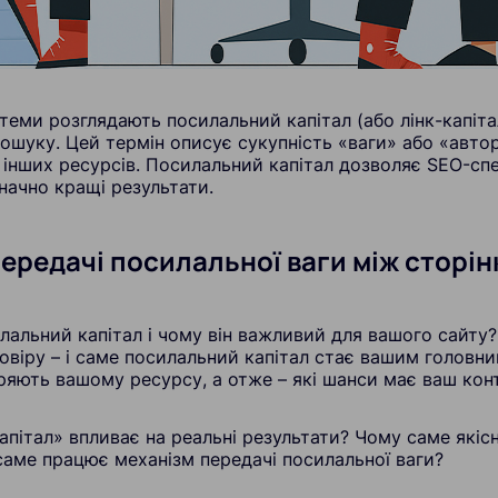
теми розглядають посилальний капітал (або лінк-капіта
пошуку. Цей термін описує сукупність «ваги» або «авто
 інших ресурсів. Посилальний капітал дозволяє SEO-спе
начно кращі результати.
ередачі посилальної ваги між сторі
альний капітал і чому він важливий для вашого сайту?
овіру – і саме посилальний капітал стає вашим головним
ряють вашому ресурсу, а отже – які шанси має ваш конт
апітал» впливає на реальні результати? Чому саме якісн
 саме працює механізм передачі посилальної ваги?