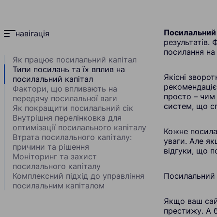
Посилальний 
навігація
результатів. 
посилання на 
Як працює посилальний капітал
Типи посилань та їх вплив на
Якісні зворо
посилальний капітал
рекомендаціє
Фактори, що впливають на
просто – чим
передачу посилальної ваги
систем, що с
Як покращити посилальний сік
Внутрішня перелінковка для
оптимізації посилального капіталу
Кожне посила
Втрата посилального капіталу:
уваги. Але я
причини та рішення
відгуки, що п
Моніторинг та захист
посилального капіталу
Комплексний підхід до управління
Посилальний к
посилальним капіталом
Якщо ваш сай
престижу. А 