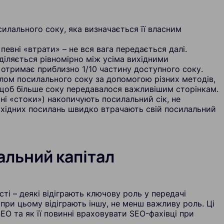
силального соку, яка визначається її власним
певні «втрати» – не вся вага передається далі.
діляється рівномірно між усіма вихідними
 отримає приблизно 1/10 частину доступного соку.
ілом посилального соку за допомогою різних методів,
щоб більше соку передавалося важливішим сторінкам.
ані «стоки») накопичують посилальний сік, не
вихідних посилань швидко втрачають свій посилальний
альний капітал
сті – деякі відіграють ключову роль у передачі
при цьому відіграють іншу, не менш важливу роль. Ці
O та як її повинні враховувати SEO-фахівці при