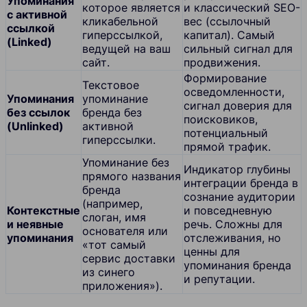
Упоминания
которое является
и классический SEO-
с активной
кликабельной
вес (ссылочный
ссылкой
гиперссылкой,
капитал). Самый
(Linked)
ведущей на ваш
сильный сигнал для
сайт.
продвижения.
Формирование
Текстовое
осведомленности,
Упоминания
упоминание
сигнал доверия для
без ссылок
бренда без
поисковиков,
(Unlinked)
активной
потенциальный
гиперссылки.
прямой трафик.
Упоминание без
Индикатор глубины
прямого названия
интеграции бренда в
бренда
сознание аудитории
(например,
Контекстные
и повседневную
слоган, имя
и неявные
речь. Сложны для
основателя или
упоминания
отслеживания, но
«тот самый
ценны для
сервис доставки
упоминания бренда
из синего
и репутации.
приложения»).