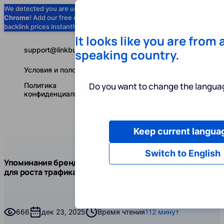
We detected you are using
Google
Chrome
! Add our free extension to check
Add to Chrome (Free) →
backlink prices instantly as you browse.
It looks like you are from 
support@linkbuilder.com
speaking country.
Условия и положения
Do you want to change the languag
Политика
конфиденциальности
Keep current langua
Услуги
Ин
Русский
Switch to English
Блог
Чит
Упоминания бренда: секретное оружие SEO
SEO
для роста трафика
Упоминания бренда: секретное оружие SEO для рост
666
дек 23, 2025
Время чтения
112 минут