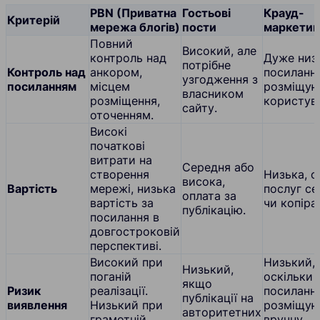
PBN (Приватна
Гостьові
Крауд-
Критерій
мережа блогів)
пости
маркетин
Повний
Високий, але
контроль над
Дуже низ
потрібне
Контроль над
анкором,
посиланн
узгодження з
посиланням
місцем
розміщую
власником
розміщення,
користува
сайту.
оточенням.
Високі
початкові
витрати на
Середня або
створення
Низька, о
висока,
Вартість
мережі, низька
послуг се
оплата за
вартість за
чи копіра
публікацію.
посилання в
довгостроковій
перспективі.
Високий при
Низький,
Низький,
поганій
оскільки
якщо
Ризик
реалізації.
посиланн
публікації на
виявлення
Низький при
розміщую
авторитетних
грамотній
вручну