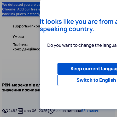
We detected you are using
Google
Chrome
! Add our free extension to check
Add to Chrome (Free) →
backlink prices instantly as you browse.
It looks like you are from
support@linkbuilder.com
speaking country.
Умови
Do you want to change the langua
Політика
конфіденційності
Keep current langua
Послуги
І
Українська
Switch to English
Блог
Чит
PBN-мережа під ключ: короткий огляд та
Лінкбілдинг
значення посилань PBN
PBN-мережа під ключ: короткий огляд та значення п
2482
жов 06, 2025
Час на читання
63 хвилин