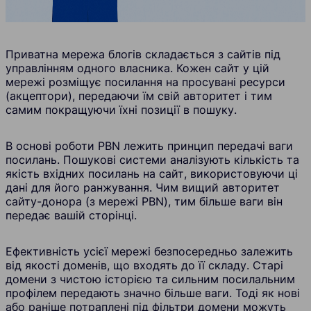
Приватна мережа блогів складається з сайтів під
управлінням одного власника. Кожен сайт у цій
мережі розміщує посилання на просувані ресурси
(акцептори), передаючи їм свій авторитет і тим
самим покращуючи їхні позиції в пошуку.
В основі роботи PBN лежить принцип передачі ваги
посилань. Пошукові системи аналізують кількість та
якість вхідних посилань на сайт, використовуючи ці
дані для його ранжування. Чим вищий авторитет
сайту-донора (з мережі PBN), тим більше ваги він
передає вашій сторінці.
Ефективність усієї мережі безпосередньо залежить
від якості доменів, що входять до її складу. Старі
домени з чистою історією та сильним посилальним
профілем передають значно більше ваги. Тоді як нові
або раніше потраплені під фільтри домени можуть