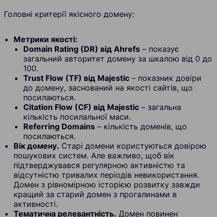
Головні критерії якісного домену:
Метрики якості:
Domain Rating (DR) від Ahrefs
– показує
загальний авторитет домену за шкалою від 0 до
100.
Trust Flow (TF) від Majestic
– показник довіри
до домену, заснований на якості сайтів, що
посилаються.
Citation Flow (CF) від Majestic
– загальна
кількість посилальної маси.
Referring Domains
– кількість доменів, що
посилаються.
Вік домену.
Старі домени користуються довірою
пошукових систем. Але важливо, щоб вік
підтверджувався регулярною активністю та
відсутністю тривалих періодів невикористання.
Домен з рівномірною історією розвитку завжди
кращий за старий домен з прогалинами в
активності.
Тематична релевантність.
Домен повинен