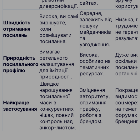
сайтах.
диверсифікації.
користув
Середня,
Висока, ви самі
залежить від
Низька, 
Швидкість
вирішуєте,
пошуку
трудоміст
отримання
коли
майданчиків
не гарант
посилань
розміщувати
та
результат
посилання.
узгодження.
Вимагає
Висока,
Дуже вис
Природність
ретельного
особливо на
оскільки
посилального
налаштування
тематичних
посиланн
профілю
для імітації
ресурсах.
органічні.
природності.
Швидке
нарощування
Зміцнення
Покраще
посилальної
авторитету,
видимост
Найкраще
маси в
отримання
соцмереж
застосування
конкурентних
трафіку,
на темат
нішах, повний
робота з
форумах,
контроль над
брендом.
брендинг.
анкор-листом.