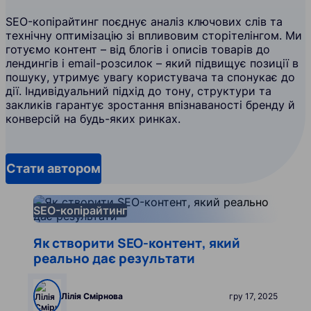
SEO-копірайтинг поєднує аналіз ключових слів та
технічну оптимізацію зі впливовим сторітелінгом. Ми
готуємо контент – від блогів і описів товарів до
лендингів і email-розсилок – який підвищує позиції в
пошуку, утримує увагу користувача та спонукає до
дії. Індивідуальний підхід до тону, структури та
закликів гарантує зростання впізнаваності бренду й
конверсій на будь-яких ринках.
Стати автором
lfXynKjo_menu.db_translate.pages.bl
Читати далі
SEO-копірайтинг
Як створити SEO-контент, який
реально дає результати
Лілія Смірнова
гру 17, 2025