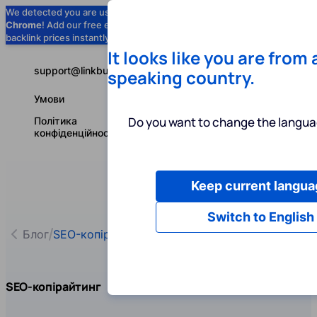
We detected you are using
Google
Chrome
! Add our free extension to check
Add to Chrome (Free) →
backlink prices instantly as you browse.
It looks like you are from
support@linkbuilder.com
speaking country.
Умови
Do you want to change the langua
Політика
конфіденційності
Keep current langua
Послуги
І
Українська
Switch to English
Блог
SEO-копірайтинг
SEO-копірайтинг