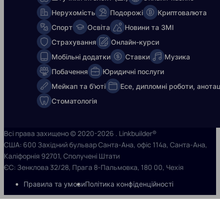
Нерухомість
Подорожі
Криптовалюта
Спорт
Освіта
Новини та ЗМІ
Страхування
Онлайн-курси
Мобільні додатки
Ставки
Музика
Побачення
Юридичні послуги
Мейкап та б'юті
Есе, дипломні роботи, анотац
Стоматологія
Всі права захищено © 2020-2026 . Linkbuilder®
США: 600 Західний бульвар Санта-Ана, офіс 114a, Санта-Ана,
Каліфорнія 92701, Сполучені Штати
ЄС: Зенклова 32/28, Прага 8-Пальмовка, 180 00, Чехія
Правила та умови
Політика конфіденційності