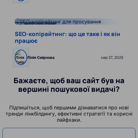
Читати далі
SEO-копірайтинг
SEO-копірайтинг: що це таке і як він
працює
Лілія Смірнова
сер 27, 2025
Бажаєте, щоб ваш сайт був на
вершині пошукової видачі?
Підпишіться, щоб першими дізнаватися про нові
тренди лінкбілдингу, ефективні стратегії та корисні
лайфхаки.
Ваша email адреса