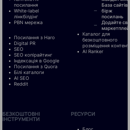
посилання
База сайтів
White-label
бірж
лінкбілдінг
посилань
PBN мережа
Додайте сві
маркетплей
Каталог для
Посилання з Haro
безкоштовного
Digital PR
розміщення контент
SEO
AI Ranker
SEO копірайтинг
Індексація в Google
Посилання з Quora
Білі каталоги
AI SEO
Reddit
БЕЗКОШТОВНІ
РЕСУРСИ
ІНСТРУМЕНТИ
Блог