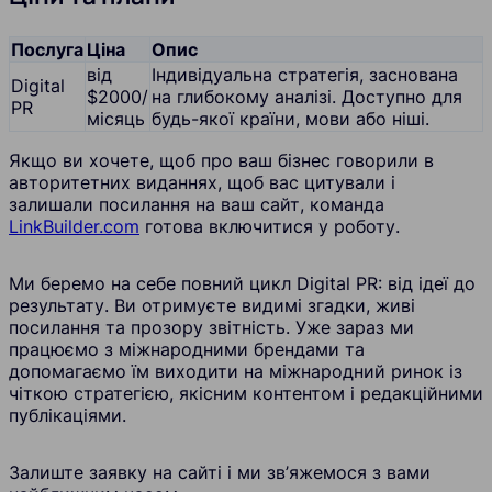
Послуга
Ціна
Опис
від
Індивідуальна стратегія, заснована
Digital
$2000/
на глибокому аналізі. Доступно для
PR
місяць
будь-якої країни, мови або ніші.
Якщо ви хочете, щоб про ваш бізнес говорили в
авторитетних виданнях, щоб вас цитували і
залишали посилання на ваш сайт, команда
LinkBuilder.com
готова включитися у роботу.
Ми беремо на себе повний цикл Digital PR: від ідеї до
результату. Ви отримуєте видимі згадки, живі
посилання та прозору звітність. Уже зараз ми
працюємо з міжнародними брендами та
допомагаємо їм виходити на міжнародний ринок із
чіткою стратегією, якісним контентом і редакційними
публікаціями.
Залиште заявку на сайті і ми зв’яжемося з вами