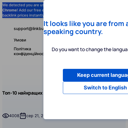
We detected you are using
Google
Chrome
! Add our free extension to check
Add to Chrome (Free) →
backlink prices instantly as you browse.
It looks like you are from
support@linkbuilder.com
speaking country.
Умови
Do you want to change the langua
Політика
конфіденційності
Keep current langua
Послуги
І
Українська
Switch to English
Блог
Чит
Топ-10 найкращих Digital PR агенцій 2025 року
Digital PR
Топ-10 найкращих Digital PR агенцій 2025 року
4008
сер 21, 2025
Час на читання
70 хвилин