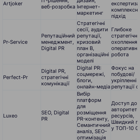
ІТ-рішення,
дизайн,
Artjoker
експертиза
веб-розробка
Інтернет-
комплексн
маркетинг
підхід
Стратегічні
сесії, аудити
Глибоке
Репутаційний
репутації,
стратегічне
Pr-Service
менеджмент,
кризовий
охоплення,
Digital PR
план B,
оперативна
організаційні
робота
моделі
Digital PR:
Фокус на
Digital PR,
соцмережі,
побудові/
Perfect-Pr
стратегічні
блоги,
укріпленні
комунікації
онлайн-медіа
репутації 
Вибір
платформ
Доступ до
для
авторитет
SEO, Digital
розміщення
Luxeo
ресурсів,
PR
PR-контенту,
Швидкий пе
Семантичний
у ТОП-10 G
аналіз, SEO-
оптимізація