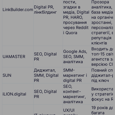
пости,
Прозора
Digital PR,
згадки в
аналітика, 
LinkBuilder.com
лінкбілдинг
медіа, Digital
база медіа,
PR, HARO,
на органіч
просування
зростанні,
через Reddit
персоналіз
і Quora
стратегії, 
репутація 
клієнтів
Входить до
Google Ads,
SEO, Digital
топ-15 сві
UAMASTER
SEO, SMM,
PR
агентств за
аналітика
версією Clu
Диджитал,
SMM-
Повний сп
SUN
SMM, Digital
маркетинг і
діджитал-р
PR
digital PR
під ключ
SEO,
Використан
SEO, Digital
контент-
iLION.digital
у стратегія
PR
маркетинг,
фокус на R
аналітика
19 років до
UX/UI
багата