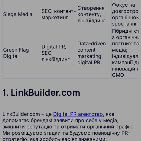
Фокус на
Створення
SEO, контент-
довгостро
Siege Media
контенту,
маркетинг
органічном
лінкбілдинг
зростанні
Гібридні ст
з органічни
Data-driven
платних та
Digital PR,
Green Flag
content
медіа;
SEO,
Digital
marketing,
індивідуаль
лінкбілдинг
digital PR
кампанії дл
інноваційн
CMO
1. LinkBuilder.com
LinkBuilder.com – це
Digital PR агентство
, яке
допомагає брендам заявити про себе у медіа,
зміцнити репутацію та отримати органічний трафік.
Ми розміщуємо згадки та будуємо повноцінну PR-
стратегію, яка зробить вас впізнаваними,