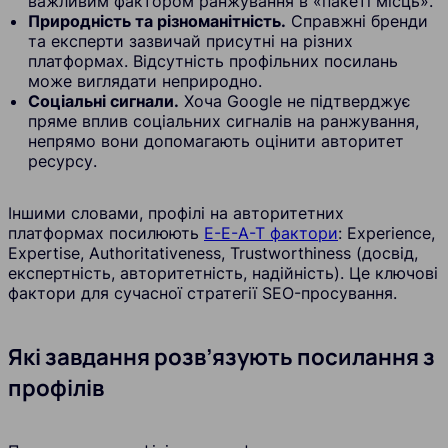
важливим фактором ранжування в «пакеті місць».
Природність та різноманітність.
Справжні бренди
та експерти зазвичай присутні на різних
платформах. Відсутність профільних посилань
може виглядати неприродно.
Соціальні сигнали.
Хоча Google не підтверджує
пряме вплив соціальних сигналів на ранжування,
непрямо вони допомагають оцінити авторитет
ресурсу.
Іншими словами, профілі на авторитетних
платформах посилюють
E-E-A-T фактори
: Experience,
Expertise, Authoritativeness, Trustworthiness (досвід,
експертність, авторитетність, надійність). Це ключові
фактори для сучасної стратегії SEO-просування.
Які завдання розв’язують посилання з
профілів