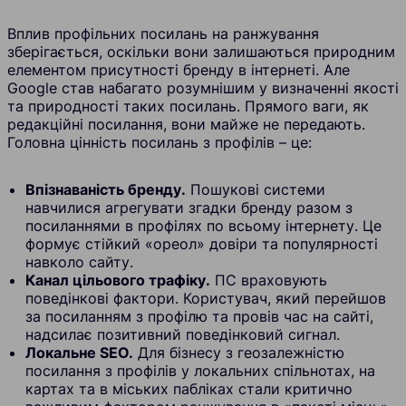
Вплив профільних посилань на ранжування
зберігається, оскільки вони залишаються природним
елементом присутності бренду в інтернеті. Але
Google став набагато розумнішим у визначенні якості
та природності таких посилань. Прямого ваги, як
редакційні посилання, вони майже не передають.
Головна цінність посилань з профілів – це:
Впізнаваність бренду.
Пошукові системи
навчилися агрегувати згадки бренду разом з
посиланнями в профілях по всьому інтернету. Це
формує стійкий «ореол» довіри та популярності
навколо сайту.
Канал цільового трафіку.
ПС враховують
поведінкові фактори. Користувач, який перейшов
за посиланням з профілю та провів час на сайті,
надсилає позитивний поведінковий сигнал.
Локальне SEO.
Для бізнесу з геозалежністю
посилання з профілів у локальних спільнотах, на
картах та в міських пабліках стали критично