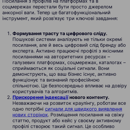
Посилання з профілів на платформах та в
соцмережах перестали бути просто джерелом
анкорної ваги. Тепер це багатофункціональний
інструмент, який розв’язує три ключові завдання:
Формування трасту та цифрового сліду.
Пошукові системи аналізують не тільки окремі
посилання, але й весь цифровий слід бренду або
експерта. Активно працюючі профілі з якісними
посиланнями на авторитетних ресурсах –
галузевих платформах, соцмережах, каталогах –
сприймаються як соціальні сигнали. Вони
демонструють, що ваш бізнес існує, активно
функціонує та визнаний професійною
спільнотою. Це безпосередньо впливає на довіру
користувачів та алгоритмів.
Прискорення індексації
нового контенту.
Незважаючи на розвиток краулінгу, роботам все
одно потрібні
сигнали для швидкого виявлення
нових сторінок
. Розміщення посилання на свіжу
статтю, продукт або кейс у своєму активному
профілі створює такий сигнал. Це особливо