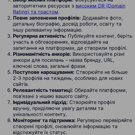
авторитетних ресурсах з
високим DR (Domain
Rating) та трастом
.
Повне заповнення профілів:
Додавайте фото,
детальну біографію, досвід роботи, освіту та
іншу релевантну інформацію.
Регулярна активність:
Публікуйте контент, беріть
участь в обговореннях, відповідайте на
запитання на платформах, де створили профілі.
Різноманітність анкорів:
Використовуйте різні
анкори для посилань – назва бренду, URL,
ключові слова, загальні фрази.
Поступове нарощування:
Створюйте не більше
2-3 профілів на тиждень, особливо для нових
сайтів.
Релевантність тематиці:
Обирайте платформи,
пов’язані з нішею вашого сайту.
Індивідуальний підхід:
Створюйте профілі
вручну, приділяючи увагу деталям та
унікальності контенту.
Моніторинг та підтримка:
Регулярно перевіряйте
створені профілі, оновлюйте інформацію та
відстежуйте їх статус.