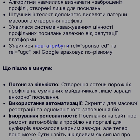
Алгоритми навчилися визначати «заброшені»
профілі, створені лише для посилань
Штучний інтелект допомагає виявляти патерни
масового створення профілів
З’явилася система «зважування» цінності
профільних посилань залежно від репутації
платформи
З’явилися
нові атрибути
rel="sponsored" та
rel="ugc", які Google враховує по-різному
Що пішло в минуле:
Погоня за кількістю:
Створення сотень порожніх
профілів на сумнівних майданчиках лише заради
анкорної посилання.
Використання автоматизації:
Скрипти для масової
реєстрації та одноманітного заповнення біо.
Ігнорування релевантності:
Посилання на сайт про
ремонт автомобілів з профілю на порталі для
кулінарів вважалося марним завжди, але тепер
воно може бути навіть шкідливим як сигнал про