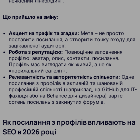
неякісний лінкбілдинг.
Що прийшло на зміну:
Акцент на трафік та згадки:
Мета – не просто
поставити посилання, а створити точку входу для
зацікавленої аудиторії.
Робота з репутацією:
Повноцінне заповнення
профілю: аватар, опис, контакти, посилання.
Профіль має виглядати як живий, а не як
«посилальний сателіт».
Релевантність та авторитетність спільноти:
Одне
посилання з профілів в активній та шанованій
професійній спільноті (наприклад, на GitHub для IT-
фахівця або на Behance для дизайнера) варте
сотень посилань з закинутих форумів.
Як посилання з профілів впливають на
SEO в 2026 році