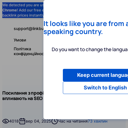
We detected you are using
Google
Chrome
! Add our free extension to check
Add to Chrome (Free) →
backlink prices instantly as you browse.
It looks like you are from
support@linkbuilder.com
speaking country.
Умови
Do you want to change the langua
Політика
конфіденційності
Keep current langua
Послуги
І
Українська
Switch to English
Блог
Чит
Посилання з профілів: що це і як вони
Лінкбілдинг
впливають на SEO у 2026 році
Посилання з профілів: що це і як вони впливають на S
4018
вер 04, 2025
Час на читання
73 хвилин